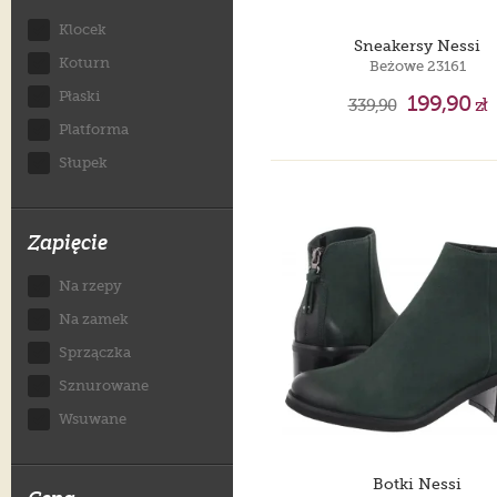
Klocek
Sneakersy Nessi
Koturn
Beżowe 23161
Płaski
199,90
339,90
zł
Platforma
Słupek
Zapięcie
Na rzepy
Na zamek
Sprzączka
Sznurowane
Wsuwane
Botki Nessi