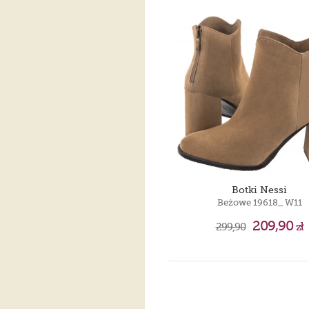
Botki Nessi
Beżowe 19618_ W11
209,90
299,90
zł