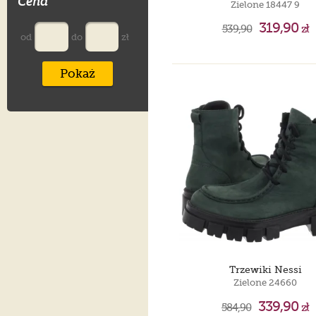
Cena
Zielone 18447 9
319,90
539,90
zł
od
do
zł
Pokaż
Trzewiki Nessi
Zielone 24660
339,90
584,90
zł