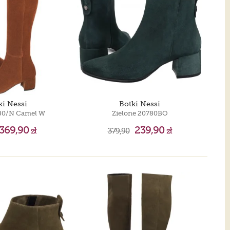
ki Nessi
Botki Nessi
80/N Camel W
Zielone 20780BO
369,90
239,90
zł
379,90
zł