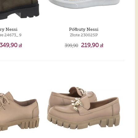
ry Nessi
Półbuty Nessi
e 24673_ 9
Złote 23002SP
349,90
219,90
zł
399,90
zł