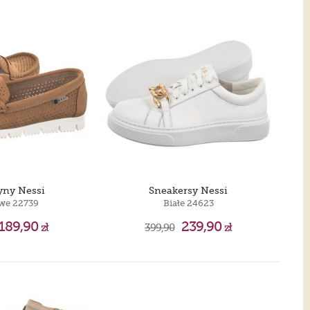
ny Nessi
Sneakersy Nessi
we 22739
Białe 24623
189,90
239,90
zł
399,90
zł