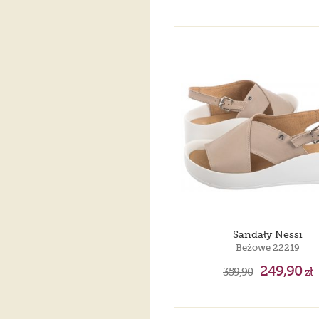
Sandały Nessi
Beżowe 22219
249,90
359,90
zł