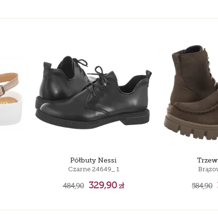
Półbuty Nessi
Trzew
Czarne 24649_ 1
Brązo
329,90
484,90
zł
584,90