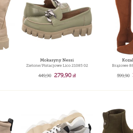
Timberland 6 IN
Puma Motorsport
Timberland 6 IN
Mokasyny Nessi
Koza
Zielone/Pistacjowe Lico 21085 02
Brązowe 8
279,90
449,90
zł
599,90