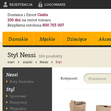
REJESTRACJA
LOGOWANIE
Dostawa i Zwrot
Gratis
100 dni
na zwrot towaru
Bezpłatna infolinia
800 703 007
Damskie
Męskie
Dziecięce
Akces
Styl Nessi
104 produkty
start
marki
Nessi
Styl
Klapki
Klapki
Trampki
Birkenstock
Birkenstock
Converse
Nessi
Sandały
Trampki
Sportowe
Converse
Blundstone
Crocs
Kolejność:
Buty Damskie
Na Obcasie
Sztyblety
Klapki
Crocs
Converse
Birkenstock
Styl
Trampki
Sportowe
Sandałki
Maciejka
Skechers
Geox
Sportowe
Półbuty
Kozaki
Ryłko
Mustang
Skechers
Sportowy
Botki
Sandały
Trzewiki
Melissa
Crocs
Salomon
Klasyczny
Półbuty
Glany
Balerinki
Blundstone
Tommy Hilfiger
EMU Australia
Wygodny