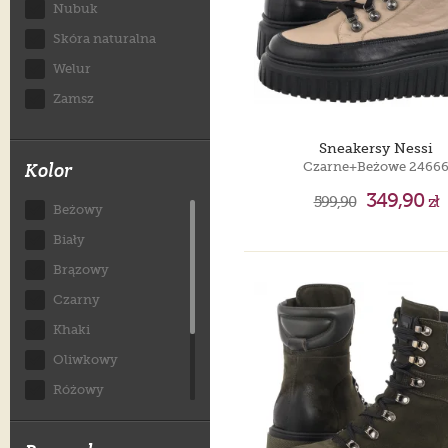
Nubuk
Skóra naturalna
Welur
Zamsz
Sneakersy Nessi
Kolor
Czarne+Beżowe 2466
349,90
599,90
zł
Beżowy
Biały
Brązowy
Czarny
Khaki
Oliwkowy
Różowy
Szary