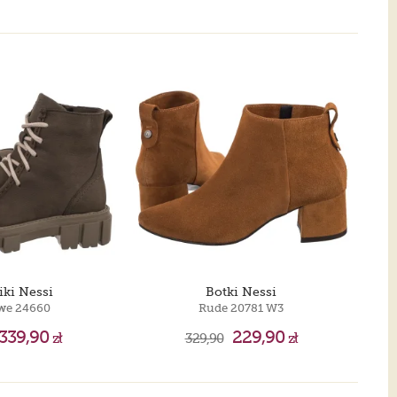
iki Nessi
Botki Nessi
we 24660
Rude 20781 W3
339,90
229,90
zł
329,90
zł