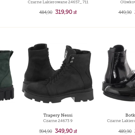
Czarne Lakierowane 24657_ 711
Oliwko
319,90
484,90
zł
449,90
Trapery Nessi
Botk
Czarne 24673 9
Czarne Lakier
349,90
594,90
zł
489,90