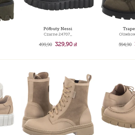
Półbuty Nessi
Trape
Czarne 24707_
Oliwkow
329,90
499,90
zł
594,90