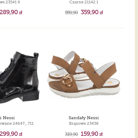
we 23541 9
Czarne 21142 1
289,90
359,90
zł
559,90
zł
i Nessi
Sandały Nessi
owane 24647_ 711
Brązowe 23438
299,90
159,90
zł
319,90
zł