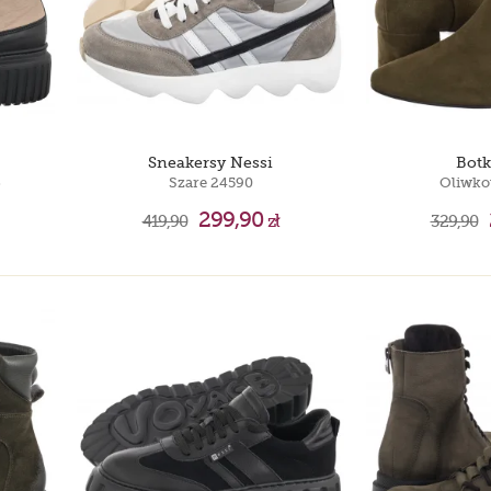
Sneakersy Nessi
Botk
6
Szare 24590
Oliwko
299,90
419,90
zł
329,90