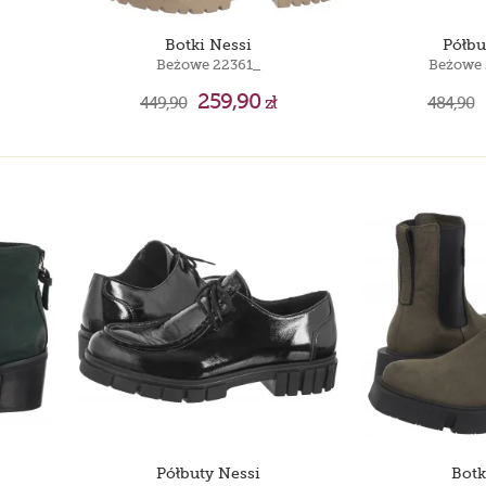
Botki Nessi
Półbu
Beżowe 22361_
Beżowe 
259,90
449,90
zł
484,90
Półbuty Nessi
Botk