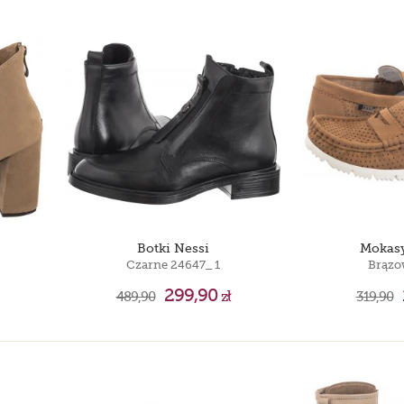
Botki Nessi
Mokasy
Czarne 24647_ 1
Brązo
299,90
489,90
zł
319,90