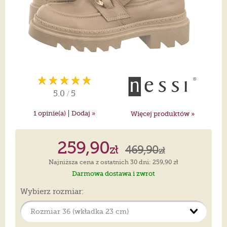
5.0
/
5
|
1
opinie(a)
Dodaj »
Więcej produktów »
259,90
zł
469,90
zł
Najniższa cena z ostatnich 30 dni: 259,90 zł
Darmowa dostawa i zwrot
Wybierz rozmiar: