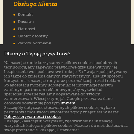
Obsługa Klienta
Kontakt
Dostawa
Płatności
Odbiór osobisty
Zwroty, wymiany
Reklamacje
Dbamy o Twoją prywatność
Jak wybrać rozmiar
Na naszej stronie korzystamy z plików cookies i podobnych
FAQ
technologii, aby zapewnić prawidłowe działanie witryny, jej
bezpieczeństwo i podstawowe funkcje. Za Twoją zgodą używamy
ich także do zbierania danych statystycznych, analizy sposobu
Znajdź nas na:
korzystania z naszej strony oraz personalizacji treści i reklam.
Po akceptacji możemy udostępniać te informacje naszym
zaufanym partnerom reklamowym, aby wyświetlać
spersonalizowane reklamy dopasowane do Twoich
zainteresowań. Więcej o tym, jak Google przetwarza dane
osobowe dowiesz się pod tym
linkiem
.
Szczegóły dotyczące stosowanych plików cookies, wykazu
partnerów i możliwości wycofania zgody znajdziesz w naszej
Polityce prywatności i cookies
.
Klikając „Zaakceptuj wszystkie”, zgadzasz się na instalację
wszystkich kategorii plików cookies. Możesz również dostosować
swoje preferencje, klikając „Ustawienia”.