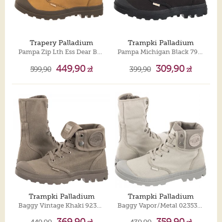
Trapery Palladium
Trampki Palladium
Pampa Zip Lth Ess Dear Brown 76888-252-M
Pampa Michigan Black 79496-008-M
449,90
309,90
599,90
zł
399,90
zł
Trampki Palladium
Trampki Palladium
Baggy Vintage Khaki 92353-272-M
Baggy Vapor/Metal 02353-095-M
369,90
359,90