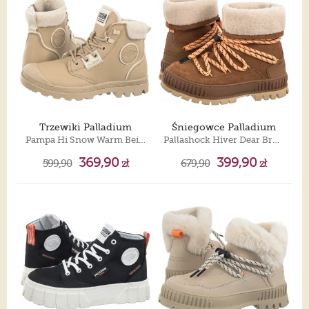
Trzewiki Palladium
Śniegowce Palladium
Pampa Hi Snow Warm Beige Tan 94380-235-M
Pallashock Hiver Dear Brown 94349-252-M
369,90
399,90
599,90
zł
679,90
zł