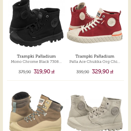
Trampki Palladium
Trampki Palladium
Mono Chrome Black 73089-001-M
Palla Ace Chukka Org Chilli Pepper 79142-656-M
319,90
329,90
379,90
zł
399,90
zł