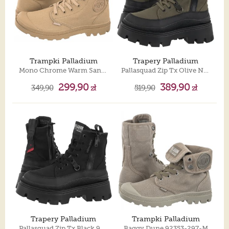
Trampki Palladium
Trapery Palladium
Mono Chrome Warm Sand 73089-271-M
Pallasquad Zip Tx Olive Night 99532-325-M
299,90
389,90
349,90
zł
519,90
zł
Trapery Palladium
Trampki Palladium
Pallasquad Zip Tx Black 99532-008-M
Baggy Dune 92353-297-M