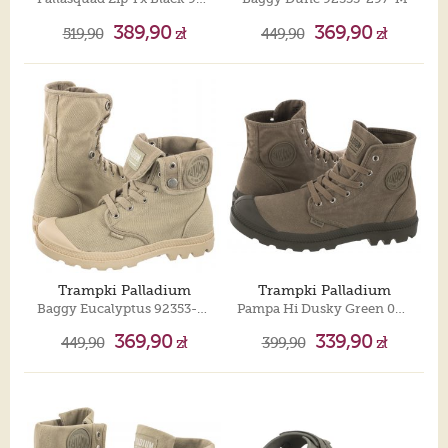
389,90
369,90
519,90
zł
449,90
zł
Trampki Palladium
Trampki Palladium
Baggy Eucalyptus 92353-379-M
Pampa Hi Dusky Green 02352-308-M
369,90
339,90
449,90
zł
399,90
zł