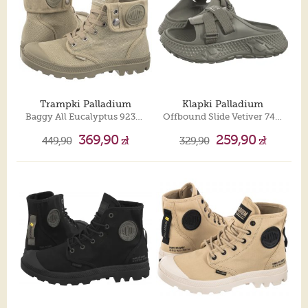
Trampki Palladium
Klapki Palladium
Baggy All Eucalyptus 92353-365-M
Offbound Slide Vetiver 74480-339-M
369,90
259,90
449,90
zł
329,90
zł