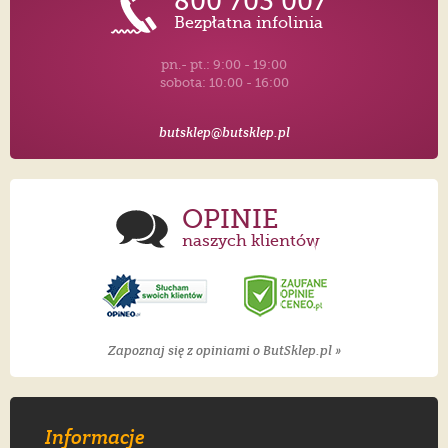
800 703 007
Bezpłatna infolinia
pn.- pt.: 9:00 - 19:00
sobota: 10:00 - 16:00
butsklep@butsklep.pl
OPINIE
naszych klientów
Zapoznaj się z opiniami o ButSklep.pl »
Informacje