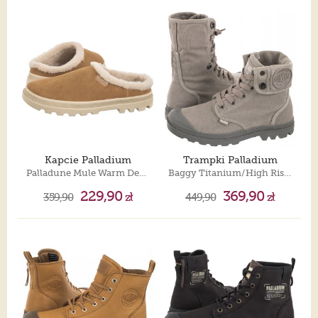
Kapcie Palladium
Trampki Palladium
Palladune Mule Warm Dear Brown 74337-252-M
Baggy Titanium/High Rise 92353-066-M
229,90
369,90
359,90
zł
449,90
zł