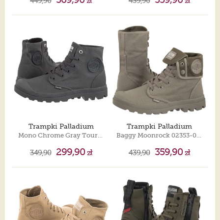
449,90
zł
439,90
zł
Trampki Palladium
Trampki Palladium
Mono Chrome Gray Tour 73089-089-M
Baggy Moonrock 02353-070-M
299,90
359,90
349,90
zł
439,90
zł