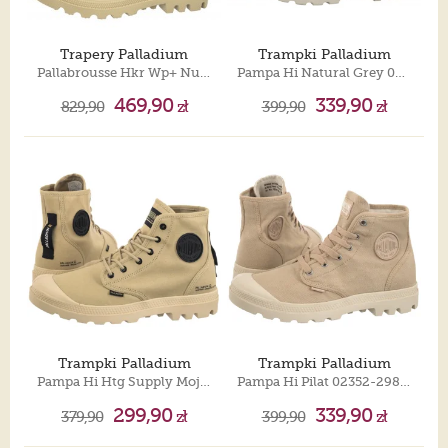
Trapery Palladium
Trampki Palladium
Pallabrousse Hkr Wp+ Nude Brown 98840-254-M
Pampa Hi Natural Grey 02352-096-M
469,90
339,90
829,90
zł
399,90
zł
Trampki Palladium
Trampki Palladium
Pampa Hi Htg Supply Mojave Desert 77356-218-M
Pampa Hi Pilat 02352-298-M
299,90
339,90
379,90
zł
399,90
zł