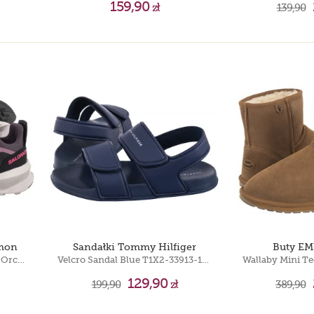
159,90
zł
139,90
omon
Sandałki Tommy Hilfiger
Buty EM
Patrol J Plum Perfect/Dusky Orchid/Knockout Pink 491101
Velcro Sandal Blue T1X2-33913-1172 800
129,90
199,90
zł
389,90