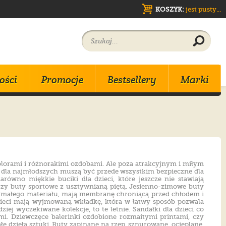
KOSZYK:
jest pusty...
ości
Promocje
Bestsellery
Marki
Promocje
Promocje
Promocje
Nowości
Nowości
Nowości
olorami i różnorakimi ozdobami. Ale poza atrakcyjnym i miłym
y dla najmłodszych muszą być przede wszystkim bezpieczne dla
Bestsellery
Bestsellery
Bestsellery
zarówno miękkie buciki dla dzieci, które jeszcze nie stawiają
y
y
y
 czy buty sportowe z usztywnianą piętą. Jesienno-zimowe buty
rzymałego materiału, mają membranę chroniącą przed chłodem i
 dzieci mają wyjmowaną wkładkę, która w łatwy sposób pozwala
ej wyczekiwane kolekcje, to te letnie. Sandałki dla dzieci co
i. Dziewczęce balerinki ozdobione rozmaitymi printami, czy
 dzieła sztuki. Buty zapinane na rzep, sznurowane, ocieplane,