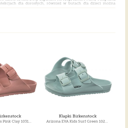
olekcjach dla dorosłych, również w butach dla dzieci można
Birkenstock
Klapki Birkenstock
Arizona EVA Kids Pink Clay 1031461
Arizona EVA Kids Surf Green 1026753