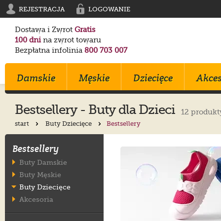
REJESTRACJA
LOGOWANIE
Dostawa i Zwrot
Gratis
100 dni
na zwrot towaru
Bezpłatna infolinia
800 703 007
Damskie
Męskie
Dziecięce
Akces
Bestsellery - Buty dla Dzieci
12 produkt
start
Buty Dziecięce
Bestsellery
Klapki
Klapki
Trampki
Birkenstock
Birkenstock
Converse
Bestsellery
Sandały
Trampki
Sportowe
Converse
Blundstone
Crocs
Buty Damskie
Na Obcasie
Sztyblety
Klapki
Crocs
Converse
Birkenstock
Buty Męskie
Trampki
Sportowe
Sandałki
Maciejka
Skechers
Geox
Buty Dziecięce
Sportowe
Półbuty
Kozaki
Ryłko
Mustang
Skechers
Akcesoria
Botki
Sandały
Trzewiki
Melissa
Crocs
Salomon
Półbuty
Glany
Balerinki
Blundstone
Tommy Hilfiger
EMU Australia