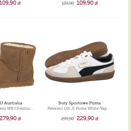
109,90
109,90
zł
139,90
zł
U Australia
Buty Sportowe Puma
Wallaby Mini Teens WR Chestnut T10103
Palermo Lth Jr Puma White-Vapor Gray-Gum 397275-01
279,90
229,90
zł
299,90
zł