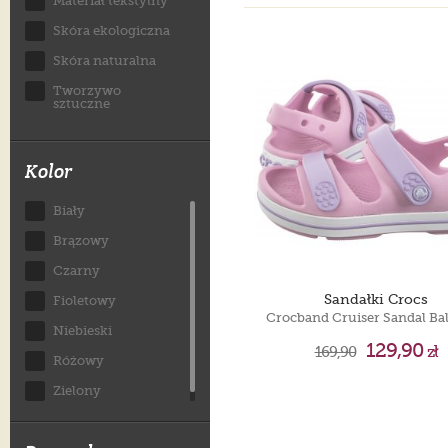
Materiał tekstylny
Skóra ekologiczna
Skóra naturalna
Tworzywo
sztuczne
Kolor
Biały
Brązowy
Czarny
Sandałki Crocs
Fioletowy
Niebieski
129,90
169,90
zł
Różowy
Zielony