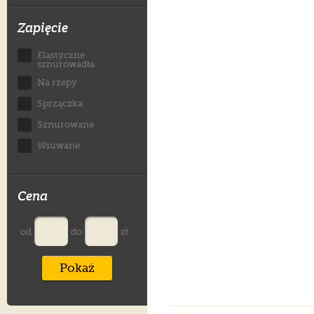
Zapięcie
Elastyczne
sznurowadła
Na rzepy
Sprzączka
Sznurowane
Wsuwane
Cena
od
do
zł
Pokaż