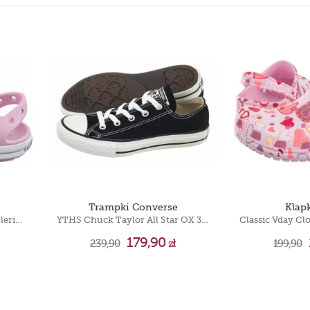
Trampki Converse
Klap
Crocband Cruiser Sandal Ballerina/Lavender 209424-84L
YTHS Chuck Taylor All Star OX 3J235
179,90
239,90
zł
199,90