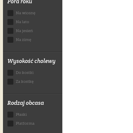
Pora roku
Na wiosnę
Na lato
Na jesień
Na zimę
Wysokość cholewy
Do kostki
Za kostkę
Rodzaj obcasa
Płaski
Platforma