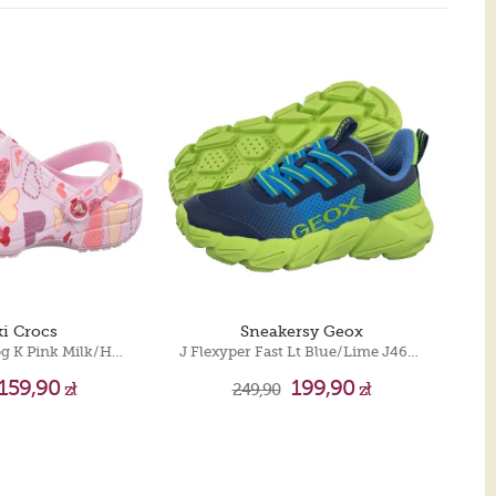
ki Crocs
Sneakersy Geox
Classic Vday Clog K Pink Milk/Hearts 209754-7CI
J Flexyper Fast Lt Blue/Lime J46N1A O2A9J C4378
159,90
199,90
zł
249,90
zł