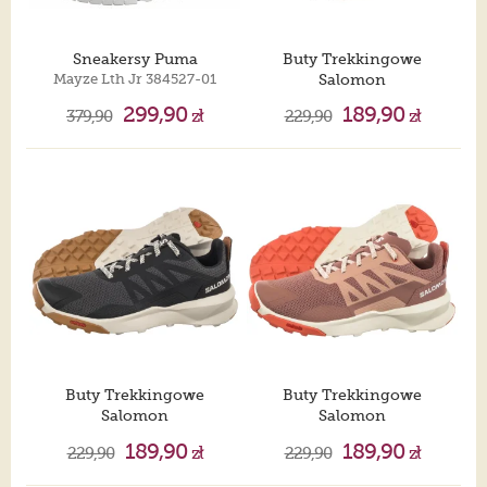
Sneakersy Puma
Buty Trekkingowe
Mayze Lth Jr 384527-01
Salomon
Patrol J Plum Perfect/Dusky Orchid/Knockout Pink 491101
299,90
189,90
379,90
zł
229,90
zł
Buty Trekkingowe
Buty Trekkingowe
Salomon
Salomon
Patrol J Asphalt/Rainy Day/Pecan Brown 477366
Patrol J Burlwood/Vanilla Ice/Emberglow 477351
189,90
189,90
229,90
zł
229,90
zł