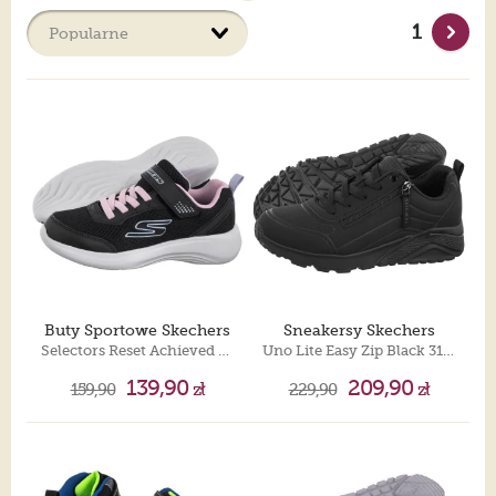
tekstylnego, w bogatej gamie kolorów. Niezależnie od wieku i
1
aktywności każde dziecko powinno mieć dopasowane i
wygodne buty sportowe. Pozostaje tylko dylemat, które
wybrać.
Buty Sportowe Skechers
Sneakersy Skechers
Selectors Reset Achieved Black 303573L/BLK
Uno Lite Easy Zip Black 310387L/BBK
139,90
209,90
159,90
zł
229,90
zł