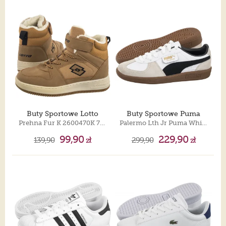
Buty Sportowe Lotto
Buty Sportowe Puma
Prehna Fur K 2600470K 7211 Wheat/Black
Palermo Lth Jr Puma White-Vapor Gray-Gum 397275-01
99,90
229,90
139,90
zł
299,90
zł