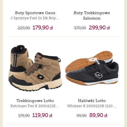
Buty Sportowe Geox
Buty Trekkingowe
J Sprintye Fast In Dk Royal/Dk Pink J65NTA 01454 C4R8F
Salomon
XA Pro V8 J Urban Chic/Black/Dark Citron 477299
179,90
299,90
229,90
zł
379,90
zł
Trekkingowe Lotto
Halówki Lotto
Ketcham Tex K 2601421K 7011 Brown/Black
Whizzer K 2600120K 1110 Black/White
119,90
89,90
179,90
zł
99,90
zł