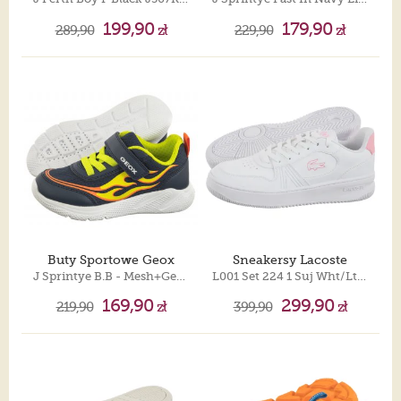
199,90
179,90
289,90
zł
229,90
zł
Buty Sportowe Geox
Sneakersy Lacoste
J Sprintye B.B - Mesh+Geobuck Navy/Lime J45GBB 01454 C0749
L001 Set 224 1 Suj Wht/Lt Pink 748SUJ0003.1Y9
169,90
299,90
219,90
zł
399,90
zł