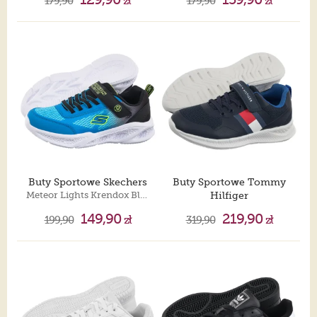
179,90
zł
179,90
zł
Buty Sportowe Skechers
Buty Sportowe Tommy
Meteor Lights Krendox Black/Blue 401495L/BKBL
Hilfiger
Flag Low Cut Lave-Up/Velcro Sneaker T1X9-34369-1843800
149,90
219,90
199,90
zł
319,90
zł