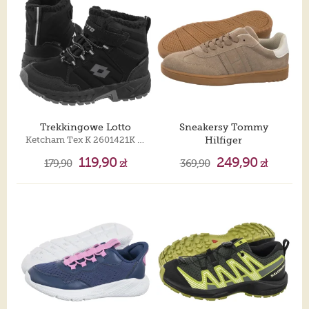
Trekkingowe Lotto
Sneakersy Tommy
Ketcham Tex K 2601421K 1116 Black/Grey
Hilfiger
Low Cut Lace-Up Sneaker T3X9-34082-1840 A360 Beige/Off White
119,90
249,90
179,90
zł
369,90
zł