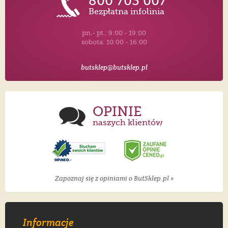
800 703 007
Bezpłatna infolinia
pn.- pt.: 9:00 - 19:00
sobota: 10:00 - 16:00
butsklep@butsklep.pl
OPINIE
naszych klientów
Zapoznaj się z opiniami o ButSklep.pl »
Informacje