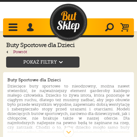
Buty Sportowe dla Dzieci
Powrót
POKAŻ FILTRY
Buty Sportowe dla Dzieci
Dziecięce buty sportowe to nieodzowny, można nawet
stwierdzić, że najważniejszy element garderoby każdego
małego człowieka. Dziecko to żywa istota, która pozostaje w
ciągłym ruchu, dlatego też musimy zadbać, aby jego obuwie
było przede wszystkim wygodne, zapewniało dobrą wentylację
i zabezpieczało stopy przed urazami i otarciami. Modeli
dziecięcych butów sportowych, zarówno dla dziewczynek, jak i
chłopców, nie brakuje także w naszej ofercie. Dla
najmłodszych najlepsze na pewno będą te zapinane na rzep,
czy zatrzask. Chodzi o to, żeby dziecko mogło samo buty
założyć i zdjąć. Dla starszych dzieci mamy modele klasycznie
wiązane, ze skóry naturalnej, ekologicznej i materiału