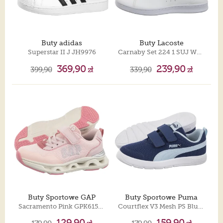
Buty adidas
Buty Lacoste
Superstar II J JH9976
Carnaby Set 224 1 SUJ Wht/Nvy 748SUJ0001.042
369,90
239,90
399,90
zł
339,90
zł
Buty Sportowe GAP
Buty Sportowe Puma
Sacramento Pink GPK6150050044
Courtflex V3 Mesh PS Blue Jewel-Lucite 398085-19
129,90
159,90