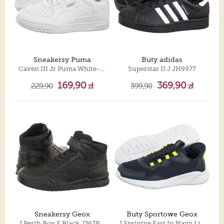
Sneakersy Puma
Buty adidas
Caven III Jr Puma White-Puma Silver 406235-01
Superstar II J JH9977
169,90
369,90
229,90
zł
399,90
zł
Sneakersy Geox
Buty Sportowe Geox
J Perth Boy F Black J367RF 0FE8V C9999
J Sprintye Fast In Navy Lime J65NQA 01454 C0749