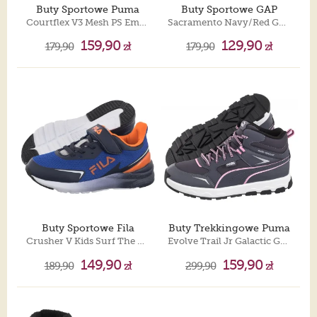
Buty Sportowe Puma
Buty Sportowe GAP
Courtflex V3 Mesh PS Emerald Ice-Puma White 398085-18
Sacramento Navy/Red GPK6150050290
159,90
129,90
179,90
zł
179,90
zł
Buty Sportowe Fila
Buty Trekkingowe Puma
Crusher V Kids Surf The Web/Scarlet Ibis FFK0076.53370
Evolve Trail Jr Galactic Gray-Mauved Out 397644-03
149,90
159,90
189,90
zł
299,90
zł