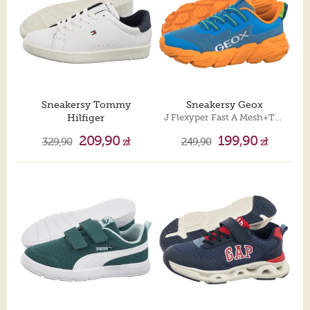
Sneakersy Tommy
Sneakersy Geox
Hilfiger
J Flexyper Fast A Mesh+Trans Lt Blue/Orange J55N5A 0149J C0573
Low Cut Lace-Up Sneaker T3X9-34073-1355 X336 White/Blue
209,90
199,90
329,90
zł
249,90
zł