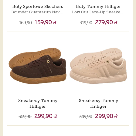
Buty Sportowe Skechers
Buty Tommy Hilfiger
Bounder Quantarun Navy 403905L/NVY
Low Cut Lace-Up Sneaker Black T3A9-35094-1967 128
159,90
279,90
169,90
zł
319,90
zł
Sneakersy Tommy
Sneakersy Tommy
Hilfiger
Hilfiger
Low Cut Lace-Up Sneaker Dark Brown T3A9-35086-0315 525
Low Cut Lace-Up Sneaker Nude T3A9-35086-0315 359
299,90
299,90
359,90
zł
359,90
zł