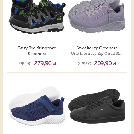
Buty Trekkingowe
Sneakersy Skechers
Skechers
Uno Lite Easy Zip Quail 310387L/Qual
Strom Blazer Drizzle Squad Black/Blue 406377L/BKBL
279,90
209,90
299,90
zł
229,90
zł