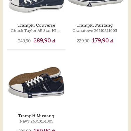
Trampki Converse
Trampki Mustang
Chuck Taylor All Star HI M9622
Granatowe 26M0211005
289,90
179,90
349,90
zł
229,90
zł
Trampki Mustang
Navy 26M0151005
189,90