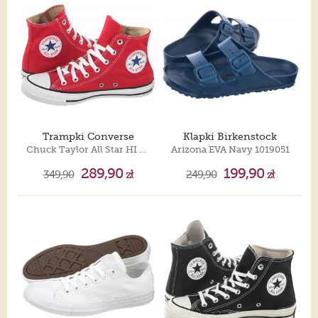
Trampki Converse
Klapki Birkenstock
Chuck Taylor All Star HI M9621
Arizona EVA Navy 1019051
289,90
199,90
349,90
zł
249,90
zł