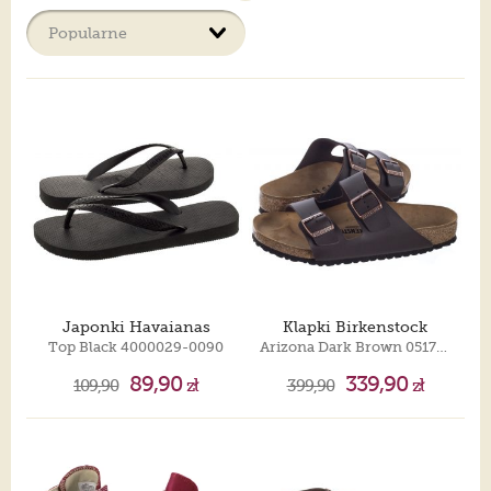
Nie tylko kobiety kochają buty. Część mężczyzn na równi z
kobietami interesuje się modą i szuka najlepszych modeli,
które będą stanowić uzupełnienie ich stylizacji. Pantofle,
mokasyny, sztyblety, buty sportowe, sandały, klapki, buty
trekkingowe, czy glany. W naszej ofercie każdy z Was znajdzie
coś dla siebie, aby wyglądać modnie i stylowo. Eleganckie
pantofle to obuwie, które każdy mężczyzna powinien posiadać.
Są niezastąpione podczas oficjalnych wyjść, lub w pracy. Na co
dzień casualową stylizację uzupełnią modne męskie buty
sportowe lub trampki. Dla mężczyzn lubiących wyzwania i
aktywność sportową mamy szeroką gamę butów do biegania i
obuwia trekingowego. Na letnie eskapady doskonale sprawdzą
się męskie sandały i klapki. Panowie lubiący ciężkie obuwie
znajdą u nas szeroką ofertę glanów. Na każdą porę roku, na
każdą okazję. Każdy mężczyzna ma odrębny styl i upodobania.
Projektanci chcąc zadowolić nawet najbardziej wymagających
klientów prześcigają się w projektach. A ty? Jaki styl
preferujesz?
Japonki Havaianas
Klapki Birkenstock
Top Black 4000029-0090
Arizona Dark Brown 051701
89,90
339,90
109,90
zł
399,90
zł