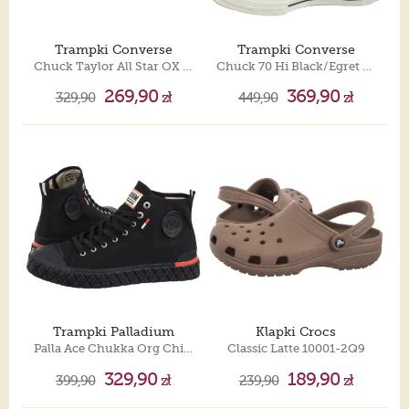
Trampki Converse
Trampki Converse
Chuck Taylor All Star OX 1U647
Chuck 70 Hi Black/Egret 162050C
269,90
369,90
329,90
zł
449,90
zł
Trampki Palladium
Klapki Crocs
Palla Ace Chukka Org Chilli Pepper 79142-001-M
Classic Latte 10001-2Q9
329,90
189,90
399,90
zł
239,90
zł