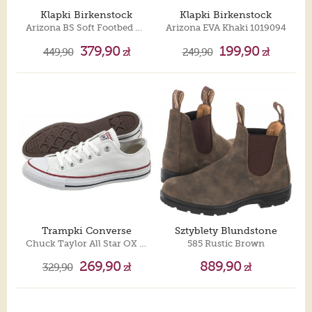
Klapki Birkenstock
Klapki Birkenstock
Arizona BS Soft Footbed Black 0551251
Arizona EVA Khaki 1019094
379,90
199,90
449,90
zł
249,90
zł
Trampki Converse
Sztyblety Blundstone
Chuck Taylor All Star OX M7652
585 Rustic Brown
269,90
889,90
329,90
zł
zł