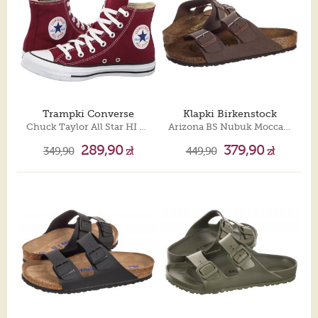
Trampki Converse
Klapki Birkenstock
Chuck Taylor All Star HI M9613
Arizona BS Nubuk Mocca 151181
289,90
379,90
349,90
zł
449,90
zł