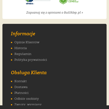
Zapoznaj się z opiniami o ButSklep.pl »
Informacje
Opinie Klientów
Historia
Regulamin
Polityka prywatności
Obsługa Klienta
Kontakt
Dostawa
Płatności
Odbiór osobisty
Zwroty, wymiany