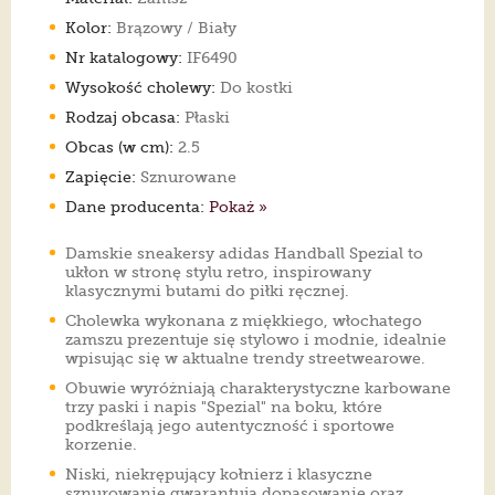
Kolor:
Brązowy / Biały
Nr katalogowy:
IF6490
Wysokość cholewy:
Do kostki
Rodzaj obcasa:
Płaski
Obcas (w cm):
2.5
Zapięcie:
Sznurowane
Dane producenta:
Pokaż »
Damskie sneakersy adidas Handball Spezial to
ukłon w stronę stylu retro, inspirowany
klasycznymi butami do piłki ręcznej.
Cholewka wykonana z miękkiego, włochatego
zamszu prezentuje się stylowo i modnie, idealnie
wpisując się w aktualne trendy streetwearowe.
Obuwie wyróżniają charakterystyczne karbowane
trzy paski i napis "Spezial" na boku, które
podkreślają jego autentyczność i sportowe
korzenie.
Niski, niekrępujący kołnierz i klasyczne
sznurowanie gwarantują dopasowanie oraz