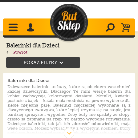
Balerinki dla Dzieci
Powrót
POKAŻ FILTRY
Balerinki dla Dzieci
Dziewczęce balerinki to buty, które są obiektem westchnień
każdej dziewczynki. Dlaczego? Te mini wersje balerin dla
kobiet zachwycają kolorowymi detalami. Motylki, kwiatki,
postacie z bajek – każda mała modnisia na pewno wybierze dla
siebie niejedną parę. Balerinki najczęściej wykonane są z
elastycznego tworzywa, które lepiej trzyma się na stopie, jest
bardziej sprężyste i wygodne. Żeby buty nie spadały ze stopy,
często są zapinane na rzep. To bardzo wygodne rozwiązanie.
Dziecięce balerinki, tak jak ich „dorosłe” odpowiedniki, mają
wiele odsłon. Możesz wybrać buty z wyciętym noskiem, który
zwiększa komfort podczas ciepłych dni, albo takie z odkryta
piętą, które zastępują sandałki. Balerinki to buty, które są