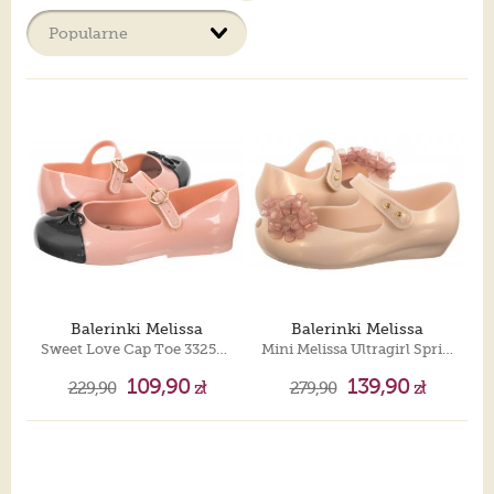
połączeniem wygody, dziewczęcych, bajkowych oczekiwań i
ładnego wyglądu.
Balerinki Melissa
Balerinki Melissa
Sweet Love Cap Toe 33258/53888 Glitter Rose/Black
Mini Melissa Ultragirl Springt 35708/AT327 Pearly Pink
109,90
139,90
229,90
zł
279,90
zł