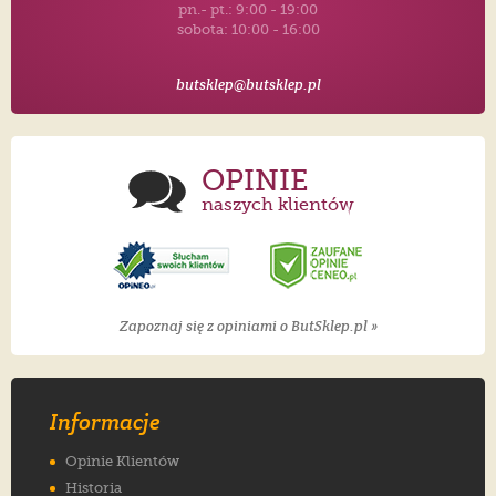
pn.- pt.: 9:00 - 19:00
sobota: 10:00 - 16:00
butsklep@butsklep.pl
OPINIE
naszych klientów
Zapoznaj się z opiniami o ButSklep.pl »
Informacje
Opinie Klientów
Historia