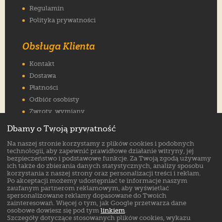
Regulamin
Polityka prywatności
Obsługa Klienta
Kontakt
Dostawa
Płatności
Odbiór osobisty
Zwroty, wymiany
Reklamacje
Dbamy o Twoją prywatność
Jak wybrać rozmiar
Na naszej stronie korzystamy z plików cookies i podobnych
FAQ
technologii, aby zapewnić prawidłowe działanie witryny, jej
bezpieczeństwo i podstawowe funkcje. Za Twoją zgodą używamy
ich także do zbierania danych statystycznych, analizy sposobu
Znajdź nas na:
korzystania z naszej strony oraz personalizacji treści i reklam.
Po akceptacji możemy udostępniać te informacje naszym
zaufanym partnerom reklamowym, aby wyświetlać
spersonalizowane reklamy dopasowane do Twoich
zainteresowań. Więcej o tym, jak Google przetwarza dane
osobowe dowiesz się pod tym
linkiem
.
Szczegóły dotyczące stosowanych plików cookies, wykazu