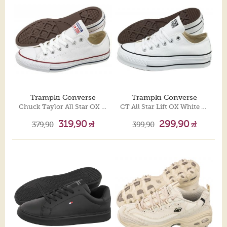
Trampki Converse
Trampki Converse
Chuck Taylor All Star OX 132173C
CT All Star Lift OX White 560251C
319,90
299,90
379,90
zł
399,90
zł