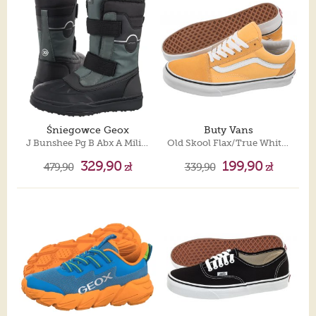
Śniegowce Geox
Buty Vans
J Bunshee Pg B Abx A Military/Black J46D8A 0MEFU C0498
Old Skool Flax/True White VN0A5KRFAVL1
329,90
199,90
479,90
zł
339,90
zł