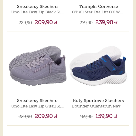
Sneakersy Skechers
Trampki Converse
Uno Lite Easy Zip Black 310387L/BBK
CT All Star Eva Lift OX White/Garnet/Navy 272858C
209,90
239,90
229,90
zł
279,90
zł
Sneakersy Skechers
Buty Sportowe Skechers
Uno Lite Easy Zip Quail 310387L/Qual
Bounder Quantarun Navy 403905L/NVY
209,90
159,90
229,90
zł
169,90
zł