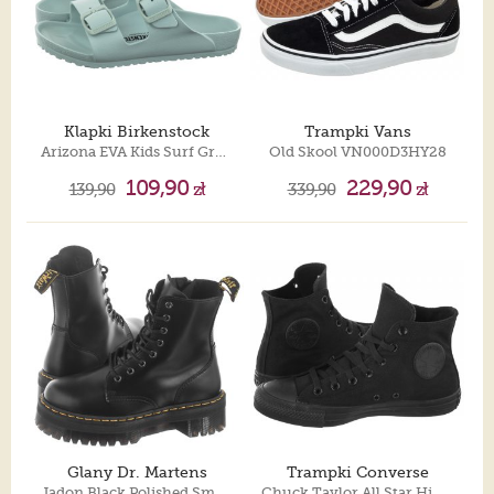
Klapki Birkenstock
Trampki Vans
Arizona EVA Kids Surf Green 1026753
Old Skool VN000D3HY28
109,90
229,90
139,90
zł
339,90
zł
Glany Dr. Martens
Trampki Converse
Jadon Black Polished Smooth 15265001
Chuck Taylor All Star Hi M3310