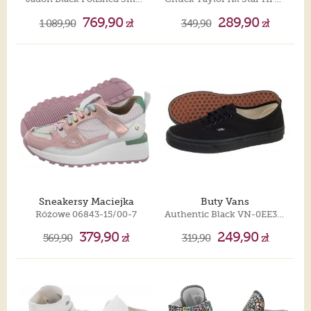
769,90
289,90
1 089,90
zł
349,90
zł
Sneakersy Maciejka
Buty Vans
Różowe 06843-15/00-7
Authentic Black VN-0EE3BKA
379,90
249,90
569,90
zł
319,90
zł