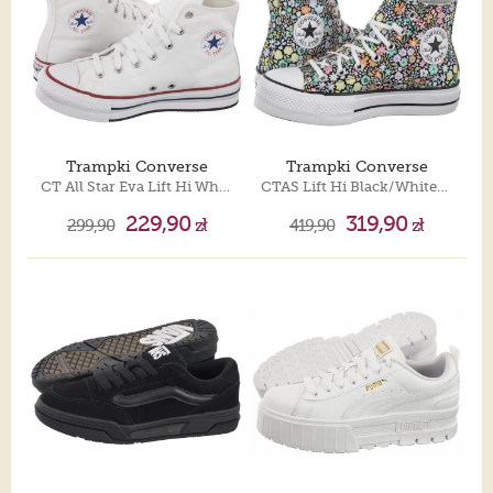
Trampki Converse
Trampki Converse
CT All Star Eva Lift Hi White/Garnet/Navy 272856C
CTAS Lift Hi Black/White/Pale Surplus A15009C
229,90
319,90
299,90
zł
419,90
zł