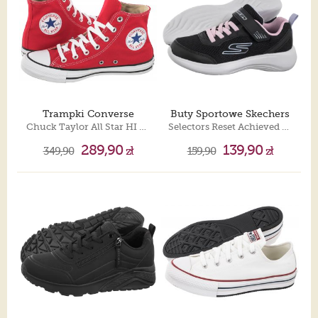
Trampki Converse
Buty Sportowe Skechers
Chuck Taylor All Star HI M9621
Selectors Reset Achieved Black 303573L/BLK
289,90
139,90
349,90
zł
159,90
zł