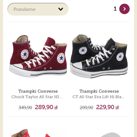
to tylko liczba, prawda?
1
Trampki Converse
Trampki Converse
Chuck Taylor All Star HI M9613
CT All Star Eva Lift Hi Black/White/Black 272855C
289,90
229,90
349,90
zł
299,90
zł