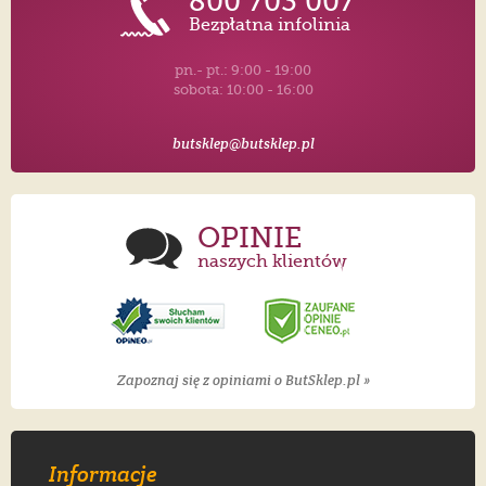
800 703 007
Bezpłatna infolinia
pn.- pt.: 9:00 - 19:00
sobota: 10:00 - 16:00
butsklep@butsklep.pl
OPINIE
naszych klientów
Zapoznaj się z opiniami o ButSklep.pl »
Informacje