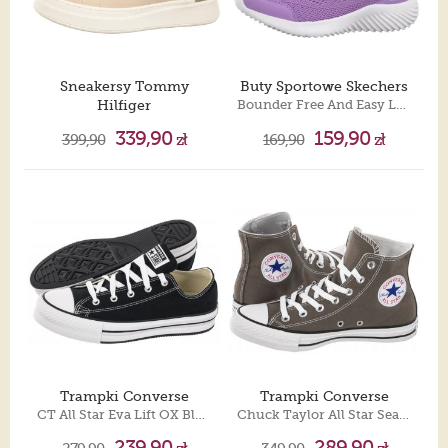
Sneakersy Tommy
Buty Sportowe Skechers
Hilfiger
Bounder Free And Easy Lavender 303622L/LAV
Low Cut Lace-Up Sneaker Milk T3A9-35094-1967 128
339,90
159,90
399,90
zł
169,90
zł
Trampki Converse
Trampki Converse
CT All Star Eva Lift OX Black/White/Black 272857C
Chuck Taylor All Star Seasnl HI 1J793
239,90
289,90