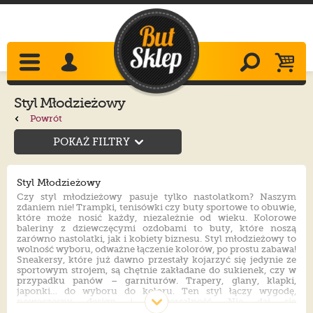
Styl Młodzieżowy
Powrót
POKAŻ FILTRY
Styl Młodzieżowy
Czy styl młodzieżowy pasuje tylko nastolatkom? Naszym
zdaniem nie! Trampki, tenisówki czy buty sportowe to obuwie,
które może nosić każdy, niezależnie od wieku. Kolorowe
baleriny z dziewczęcymi ozdobami to buty, które noszą
zarówno nastolatki, jak i kobiety biznesu. Styl młodzieżowy to
wolność wyboru, odważne łączenie kolorów, po prostu zabawa!
Sneakersy, które już dawno przestały kojarzyć się jedynie ze
sportowym strojem, są chętnie zakładane do sukienek, czy w
przypadku panów – garniturów. Trapery, glany, klapki,
japonki… do wyboru do koloru. Ten styl łączy wygodę,
nowoczesny design i uniwersalność. Nie daj się
zaszufladkować. Wybieraj i noś co Ci się podoba. Przecież wiek