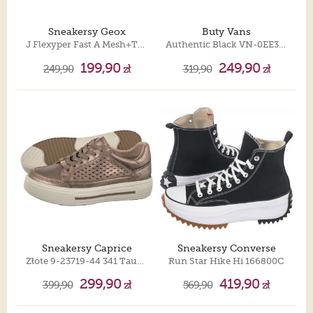
Sneakersy Geox
Buty Vans
J Flexyper Fast A Mesh+Trans Lt Blue/Orange J55N5A 0149J C0573
Authentic Black VN-0EE3BLK
199,90
249,90
249,90
zł
319,90
zł
Sneakersy Caprice
Sneakersy Converse
Złote 9-23719-44 341 Taupe Metallic
Run Star Hike Hi 166800C
299,90
419,90
399,90
zł
569,90
zł