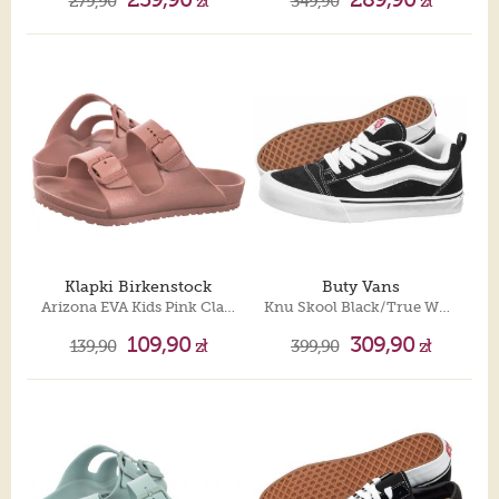
279,90
zł
349,90
zł
Klapki Birkenstock
Buty Vans
Arizona EVA Kids Pink Clay 1031461
Knu Skool Black/True White VN0009QC6BT1
109,90
309,90
139,90
zł
399,90
zł