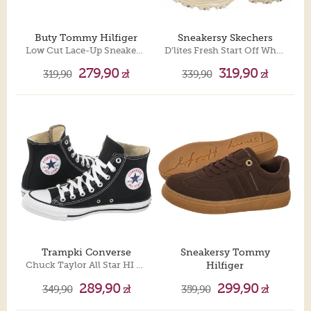
Buty Tommy Hilfiger
Sneakersy Skechers
Low Cut Lace-Up Sneaker Black T3A9-35094-1967 128
D'lites Fresh Start Off White 11931/OFWT
279,90
319,90
319,90
zł
339,90
zł
Trampki Converse
Sneakersy Tommy
Chuck Taylor All Star HI M9160
Hilfiger
Low Cut Lace-Up Sneaker Dark Brown T3A9-35086-0315 525
289,90
299,90
349,90
zł
359,90
zł