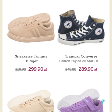
Sneakersy Tommy
Trampki Converse
Hilfiger
Chuck Taylor All Star HI M9622
Low Cut Lace-Up Sneaker Nude T3A9-35086-0315 359
299,90
289,90
359,90
zł
349,90
zł