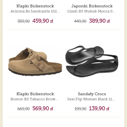
Klapki Birkenstock
Japonki Birkenstock
Arizona Bs Sandcastle 1029260
Gizeh BS Nubuk Mocca 043751
459,90
389,90
539,90
zł
449,90
zł
Klapki Birkenstock
Sandały Crocs
Boston BS Tabacco Brown 0960813
Sexi Flip Women Black 11354-060
569,90
139,90
669,90
zł
199,90
zł