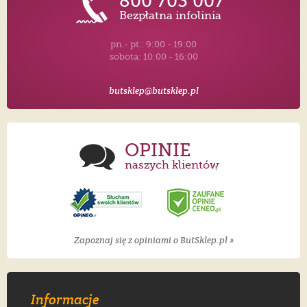
800 703 007
Bezpłatna infolinia
pn.- pt.: 9:00 - 19:00
sobota: 10:00 - 16:00
butsklep@butsklep.pl
OPINIE
naszych klientów
Zapoznaj się z opiniami o ButSklep.pl »
Informacje