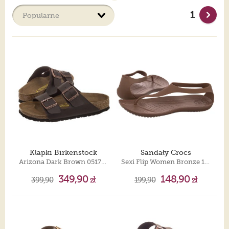
Szpilki, baleriny, botki, kozaki, klapki, sandały, czółenka,
mokasyny, sneakersy, trampki... Damskie buty to temat - rzeka,
1
dlatego w naszej ofercie znajdziesz wszystko, co jest potrzebne
by poczuć się modnie, kobieco, komfortowo i wyjątkowo. Po
całym dniu w biurze eleganckie baleriny zastąpią czółenka na
wysokim obcasie, kolorowe buty sportowe ożywią codzienny
strój, sneakersy na koturnie będą sportową alternatywą dla
szpilek, a mokasyny dodadzą szyku stylizacji z jeansami.
Podczas wieczornego wyjścia na pewno będziesz potrzebowała
eleganckich, klasycznych czółenek, które dopełnią każdy strój.
Botki to już nie tylko buty na jesień, ale wersje z ażurową
cholewką będziesz mogła nosić również latem. Modne od kilku
sezonów kowbojki pięknie wyglądają gdy połączysz je ze
zwiewną spódnicą. Każda kobieta jest inna, dlatego producenci
obuwia co roku rozszerzają swoją ofertę, szukając coraz to
nowszych rozwiązań, będących odpowiedzią na potrzeby pań.
A Ty w których butach chodzisz najczęściej?
Klapki Birkenstock
Sandały Crocs
Arizona Dark Brown 051703
Sexi Flip Women Bronze 11354-854
349,90
148,90
399,90
zł
199,90
zł