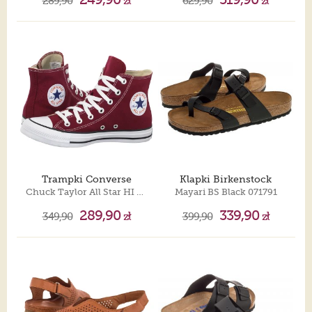
289,90
zł
629,90
zł
Trampki Converse
Klapki Birkenstock
Chuck Taylor All Star HI M9613
Mayari BS Black 071791
289,90
339,90
349,90
zł
399,90
zł