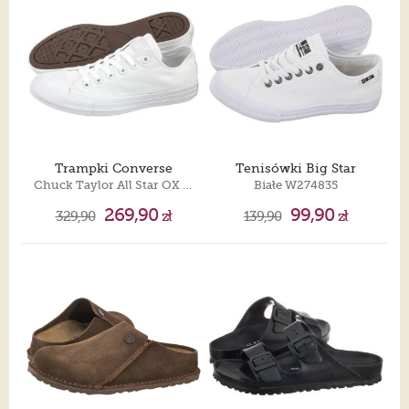
Trampki Converse
Tenisówki Big Star
Chuck Taylor All Star OX 1U647
Białe W274835
269,90
99,90
329,90
zł
139,90
zł