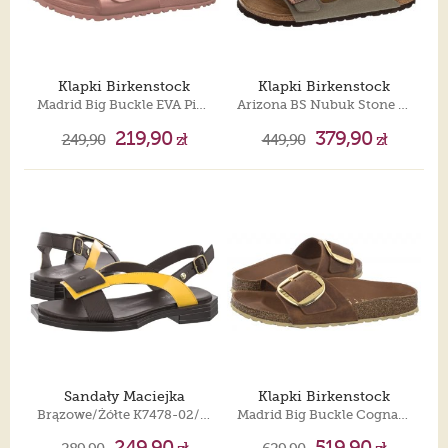
Klapki Birkenstock
Klapki Birkenstock
Madrid Big Buckle EVA Pink Clay 1032033
Arizona BS Nubuk Stone 151213
219,90
379,90
249,90
zł
449,90
zł
Sandały Maciejka
Klapki Birkenstock
Brązowe/Żółte K7478-02/00-1
Madrid Big Buckle Cognac 1006525
249,90
519,90