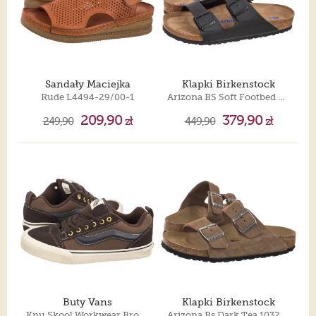
Sandały Maciejka
Klapki Birkenstock
Rude L4494-29/00-1
Arizona BS Soft Footbed Black 0551251
209,90
379,90
249,90
zł
449,90
zł
Buty Vans
Klapki Birkenstock
Knu Skool Workwear Brown VN000D22DFO1
Arizona Bs Dark Tea 1032717