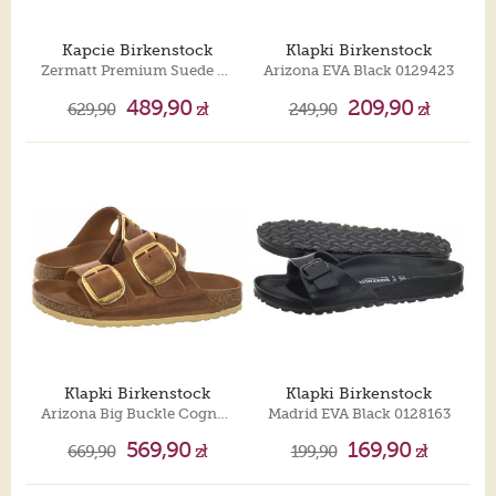
Kapcie Birkenstock
Klapki Birkenstock
Zermatt Premium Suede Carafe Suede Leather 1032587
Arizona EVA Black 0129423
489,90
209,90
629,90
zł
249,90
zł
Klapki Birkenstock
Klapki Birkenstock
Arizona Big Buckle Cognac 1011073
Madrid EVA Black 0128163
569,90
169,90
669,90
zł
199,90
zł