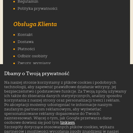
Regulamin
Polityka prywatności
Obsługa Klienta
Kontakt
Dostawa
Płatności
Odbiór osobisty
Zwroty, wymiany
Reklamacje
Dbamy o Twoją prywatność
Jak wybrać rozmiar
Na naszej stronie korzystamy z plików cookies i podobnych
FAQ
technologii, aby zapewnić prawidłowe działanie witryny, jej
bezpieczeństwo i podstawowe funkcje. Za Twoją zgodą używamy
ich także do zbierania danych statystycznych, analizy sposobu
Znajdź nas na:
korzystania z naszej strony oraz personalizacji treści i reklam.
Po akceptacji możemy udostępniać te informacje naszym
zaufanym partnerom reklamowym, aby wyświetlać
spersonalizowane reklamy dopasowane do Twoich
zainteresowań. Więcej o tym, jak Google przetwarza dane
osobowe dowiesz się pod tym
linkiem
.
Szczegóły dotyczące stosowanych plików cookies, wykazu
partnerów i możliwości wycofania zgody znajdziesz w naszej