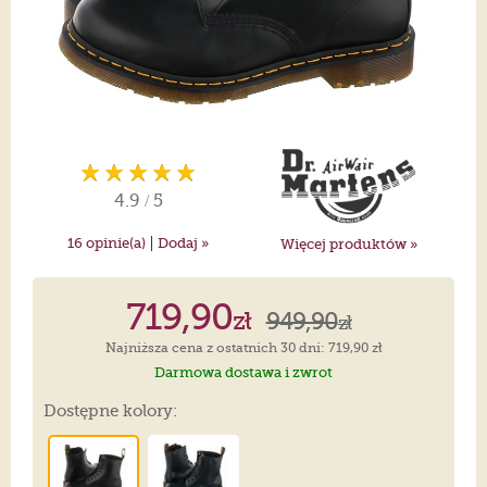
4.9
/
5
|
16
opinie(a)
Dodaj »
Więcej produktów »
719,90
zł
949,90
zł
Najniższa cena z ostatnich 30 dni: 719,90 zł
Darmowa dostawa i zwrot
Dostępne kolory: