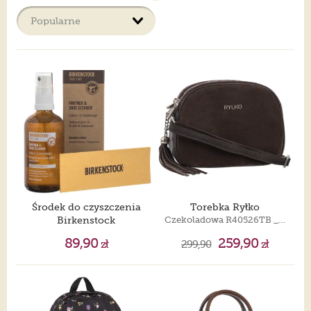
Nawet najbardziej dopracowany strój wymaga odpowiednich
dodatków. Bo przecież buty muszą być czyste, głowa osłonięta
od słońca lub mrozu, telefon i portfel schowany w torebce. W
naszej ofercie znajdziesz akcesoria, które na pewno towarzyszą
Ci w codziennym życiu. Kolorowe skarpetki, pasty, impregnaty
i szczotki do obuwia, czapki z daszkiem albo zimowe, wygodne
plecaki - do szkoły, na wycieczki albo te bardziej codzienne,
eleganckie, po które kobiety sięgają coraz częściej, niewielkie
saszetki - nerki na niezbędne drobiazgi, eleganckie torebki w
różnych rozmiarach, torby na laptopa, wkładki do butów,
ciepłe rękawiczki i wiele innych dodatków, które ułatwiają
codzienne funkcjonowanie. Jesteśmy przekonani, że
znajdziesz coś dla siebie.
Środek do czyszczenia
Torebka Ryłko
Birkenstock
Czekoladowa R40526TB _2LK
Footbed & Shoe Cleaner (incl. Sponge) 1027671
89,90
259,90
zł
299,90
zł