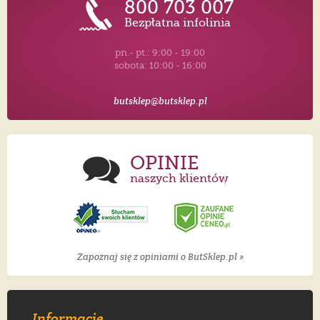
800 703 007
Bezpłatna infolinia
pn.- pt.: 9:00 - 19:00
sobota: 10:00 - 16:00
butsklep@butsklep.pl
OPINIE
naszych klientów
Zapoznaj się z opiniami o ButSklep.pl »
Informacje