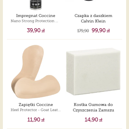
Impregnat Coccine
Czapka z daszkiem
Nano Strong Protection Neutral/Bezbarwny 400ml
Calvin Klein
Logo Jacquard Baseball Cap LV04G5066G UB1
39,90
99,90
zł
179,90
zł
Zapiętki Coccine
Kostka Gumowa do
Heel Protector - Goat Leather & Latex Beige
Czyszczenia Zamszu
Coccine
11,90
14,90
zł
zł
Suede & Nubuck Cleaning Cube