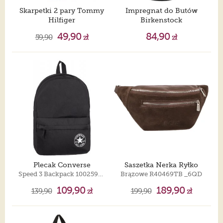
Skarpetki 2 pary Tommy
Impregnat do Butów
Hilfiger
Birkenstock
Women Sock Dot 2P Red/Navy 100001493 007 035
Footbed & Shoe Protector 1027673
49,90
84,90
59,90
zł
zł
Plecak Converse
Saszetka Nerka Ryłko
Speed 3 Backpack 10025962-A01
Brązowe R40469TB _6QD
109,90
189,90
139,90
zł
199,90
zł