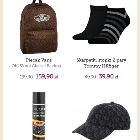
Plecak Vans
Skarpetki stopki 2 pary
Old Skool Classic Backpack Dchshnd VN000H4Y7UG1
Tommy Hilfiger
Men Duo Stripe Sneaker 2 Black 382000001 200 039
159,90
39,90
199,90
zł
49,90
zł