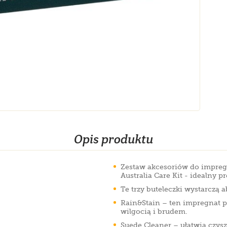
Opis produktu
Zestaw akcesoriów do impreg
Australia Care Kit - idealny p
Te trzy buteleczki wystarczą 
Rain&Stain – ten impregnat p
wilgocią i brudem.
Suede Cleaner – ułatwia czys