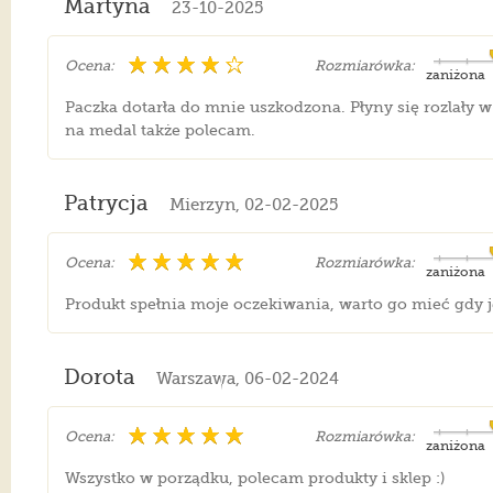
Martyna
23-10-2025
Ocena:
Rozmiarówka:
zaniżona
Paczka dotarła do mnie uszkodzona. Płyny się rozlały w
na medal także polecam.
Patrycja
Mierzyn, 02-02-2025
Ocena:
Rozmiarówka:
zaniżona
Produkt spełnia moje oczekiwania, warto go mieć gdy j
Dorota
Warszawa, 06-02-2024
Ocena:
Rozmiarówka:
zaniżona
Wszystko w porządku, polecam produkty i sklep :)