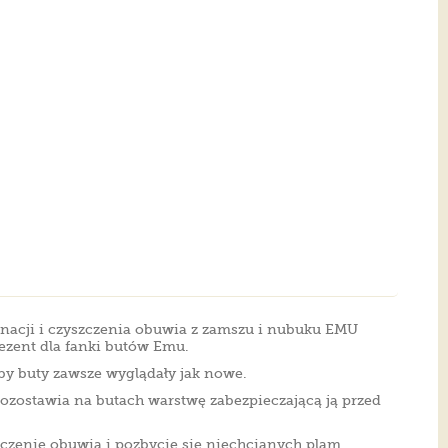
nacji i czyszczenia obuwia z zamszu i nubuku EMU
rezent dla fanki butów Emu.
aby buty zawsze wyglądały jak nowe.
ozostawia na butach warstwę zabezpieczającą ją przed
zczenie obuwia i pozbycie się niechcianych plam.