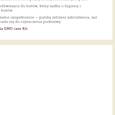
odświeżacz do butów, który zadba o higienę i
 butów.
ealne uzupełnienie – gumką zetrzesz zabrudzenia, zaś
nada się do czyszczenia podeszwy.
ia EMU care Kit.