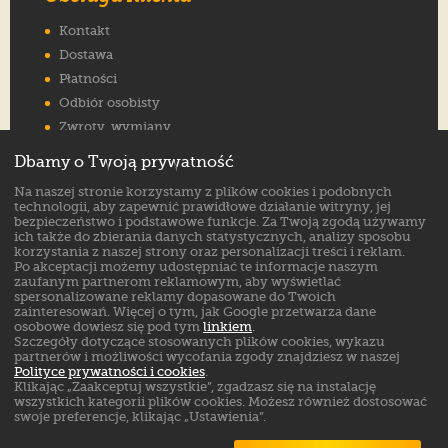
Kontakt
Dostawa
Płatności
Odbiór osobisty
Zwroty, wymiany
Reklamacje
Dbamy o Twoją prywatność
Jak wybrać rozmiar
Na naszej stronie korzystamy z plików cookies i podobnych
FAQ
technologii, aby zapewnić prawidłowe działanie witryny, jej
bezpieczeństwo i podstawowe funkcje. Za Twoją zgodą używamy
ich także do zbierania danych statystycznych, analizy sposobu
Znajdź nas na:
korzystania z naszej strony oraz personalizacji treści i reklam.
Po akceptacji możemy udostępniać te informacje naszym
zaufanym partnerom reklamowym, aby wyświetlać
spersonalizowane reklamy dopasowane do Twoich
zainteresowań. Więcej o tym, jak Google przetwarza dane
osobowe dowiesz się pod tym
linkiem
.
Szczegóły dotyczące stosowanych plików cookies, wykazu
partnerów i możliwości wycofania zgody znajdziesz w naszej
Polityce prywatności i cookies
.
Klikając „Zaakceptuj wszystkie”, zgadzasz się na instalację
wszystkich kategorii plików cookies. Możesz również dostosować
swoje preferencje, klikając „Ustawienia”.