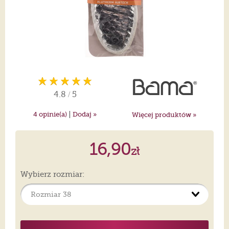
4.8
/
5
|
4
opinie(a)
Dodaj »
Więcej produktów »
16,90
zł
Wybierz rozmiar: