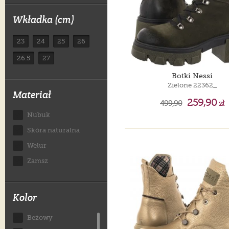
Wkładka (cm)
23
24
25
26
26.5
27
Botki Nessi
Zielone 22362_
Materiał
259,90
499,90
zł
Nubuk
Skóra naturalna
Welur
Zamsz
Kolor
Beżowy