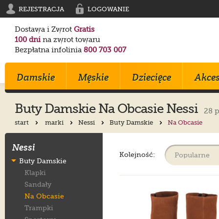
REJESTRACJA
LOGOWANIE
Dostawa i Zwrot
Gratis
100 dni
na zwrot towaru
Bezpłatna infolinia
800 703 007
Damskie
Męskie
Dziecięce
Akces
Buty Damskie Na Obcasie Nessi
28 
start
marki
Nessi
Buty Damskie
Na Obcasie
Klapki
Klapki
Trampki
Birkenstock
Birkenstock
Converse
Nessi
Sandały
Trampki
Sportowe
Converse
Blundstone
Crocs
Kolejność:
Buty Damskie
Na Obcasie
Sztyblety
Klapki
Crocs
Converse
Birkenstock
Klapki
Trampki
Sportowe
Sandałki
Maciejka
Skechers
Geox
Sandały
Sportowe
Półbuty
Kozaki
Ryłko
Mustang
Skechers
Na Obcasie
Botki
Sandały
Trzewiki
Melissa
Crocs
Salomon
Trampki
Półbuty
Glany
Balerinki
Blundstone
Tommy Hilfiger
EMU Australia