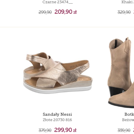
Czarne 23474__
Khaki 
209,90
299,90
zł
329,90
Sandały Nessi
Botk
Złote 20730 816
Beżow
299,90
379,90
zł
359,90