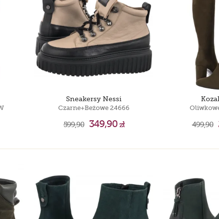
Timberland 6 IN
Puma Motorsport
Timberland 6 IN
Sneakersy Nessi
Koza
W
Czarne+Beżowe 24666
Oliwkowe
349,90
599,90
zł
499,90