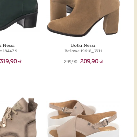
i Nessi
Botki Nessi
e 18447 9
Beżowe 19618_ W11
319,90
209,90
zł
299,90
zł