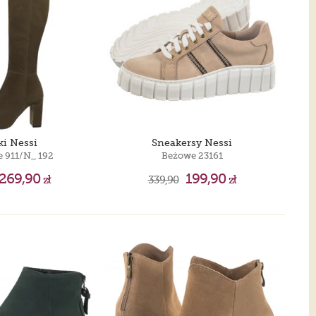
ki Nessi
Sneakersy Nessi
 911/N_ 192
Beżowe 23161
269,90
199,90
zł
339,90
zł