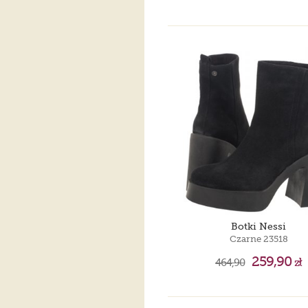
Botki Nessi
Czarne 23518
259,90
464,90
zł