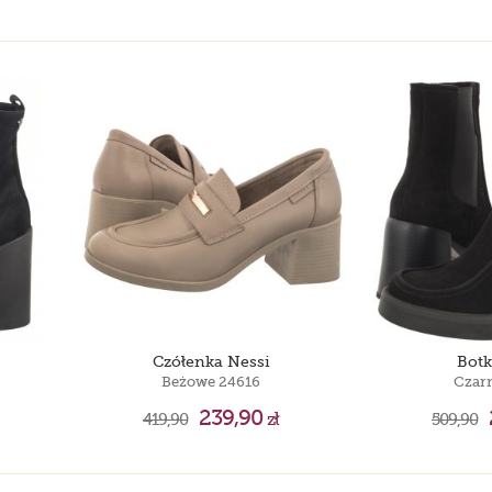
Czółenka Nessi
Botk
Beżowe 24616
Czar
239,90
419,90
zł
509,90