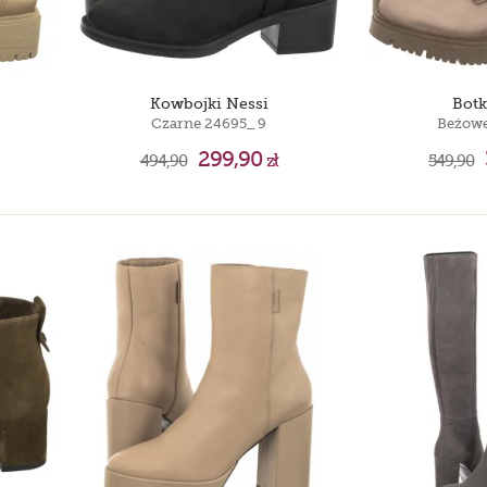
Kowbojki Nessi
Botk
Czarne 24695_ 9
Beżowe
299,90
494,90
zł
549,90