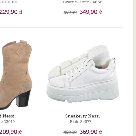
20781 191
Czarne+Złoto 24666
229,90
349,90
zł
599,90
zł
i Nessi
Sneakersy Nessi
e 23019_
Białe 24577__
209,90
369,90
zł
499,90
zł