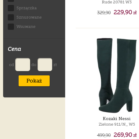
Rude 20781 W3
Sprzączka
229,90
329,90
zł
Sznurowane
Wsuwane
Cena
od
do
zł
Pokaż
Kozaki Nessi
Zielone 911/N_ W5
269,90
499,90
zł