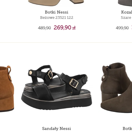
Botki Nessi
Koza
Beżowe 23521 122
Szare
269,90
489,90
zł
499,90
Sandały Nessi
Botk