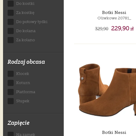
Do kostki
Botki Nessi
Za kostkę
Oliwkowe 20781_
Do połowy łydki
229,90
329,90
zł
Do kolana
Za kolano
Rodzaj obcasa
Klocek
Koturn
Platforma
Słupek
Zapięcie
Botki Nessi
Na zamek