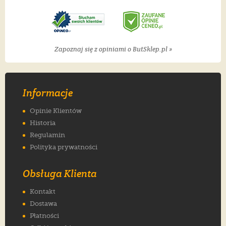
Zapoznaj się z opiniami o ButSklep.pl »
Informacje
Opinie Klientów
Historia
Regulamin
Polityka prywatności
Obsługa Klienta
Kontakt
Dostawa
Płatności