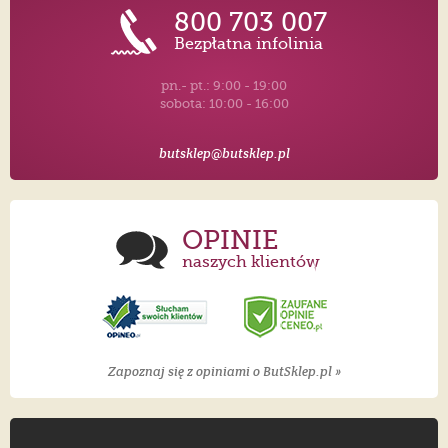
800 703 007
Bezpłatna infolinia
pn.- pt.: 9:00 - 19:00
sobota: 10:00 - 16:00
butsklep@butsklep.pl
OPINIE
naszych klientów
Zapoznaj się z opiniami o ButSklep.pl »