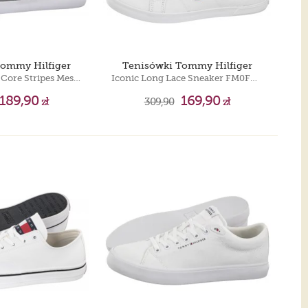
Tommy Hilfiger
Tenisówki Tommy Hilfiger
TH Hi Vulc Low Core Stripes Mesh Universal Grey FM0FM05393 PRY
Iconic Long Lace Sneaker FM0FM01536-0K4 Triple White
189,90
169,90
zł
309,90
zł