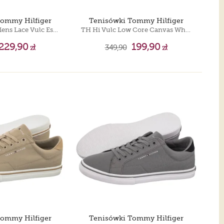
Tommy Hilfiger
Tenisówki Tommy Hilfiger
Tommy Jeans Mens Lace Vulc Ess White EM0EM01047 YBR
TH Hi Vulc Low Core Canvas White FM0FM05396 YBS
229,90
199,90
zł
349,90
zł
Tommy Hilfiger
Tenisówki Tommy Hilfiger