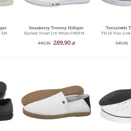
ger
Sneakersy Tommy Hilfiger
Tenisówki 
The Greenwich Leather Ecru EM0EM01571 TCR
Harlem Street Lth White FM0FM05708 YBS
289,90
449,90
zł
349,90