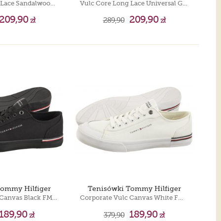
Vulc Core Long Lace Sandalwood FM0FM05688 RBT
Vulc Core Long Lace Universal Grey FM0FM05688 PRY
209,90
209,90
zł
289,90
zł
Tommy Hilfiger
Tenisówki Tommy Hilfiger
Corporate Vulc Canvas Black FM0FM04954 BDS
Corporate Vulc Canvas White FM0FM04954 YBS
189,90
189,90
zł
379,90
zł