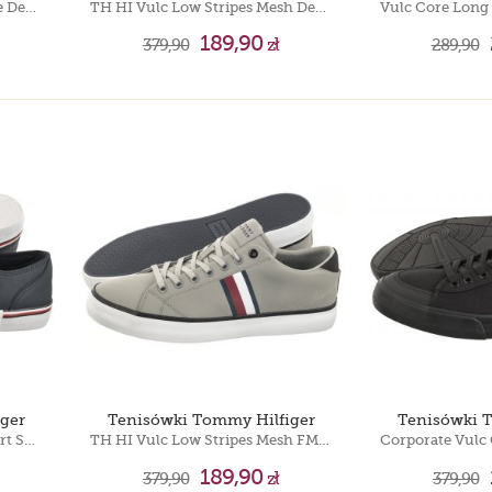
Hilfiger Chambray Espadrille Desert Sky FM0FM05391 DW5
TH HI Vulc Low Stripes Mesh Desert Sky FM0FM04946 DW5
189,90
379,90
zł
289,90
ger
Tenisówki Tommy Hilfiger
Tenisówki 
Corporate Vulc Leather Desert Sky FM0FM04953 DW5
TH HI Vulc Low Stripes Mesh FM0FM04946 PRT
189,90
379,90
zł
379,90