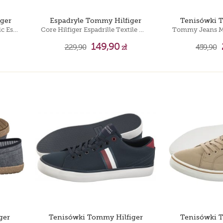
ger
Espadryle Tommy Hilfiger
Tenisówki 
Tommy Jeans Mens Lace Vulc Ess Black EM0EM01047 BDS
Core Hilfiger Espadrille Textile White FM0FM05792 YBS
149,90
229,90
zł
459,90
ger
Tenisówki Tommy Hilfiger
Tenisówki 