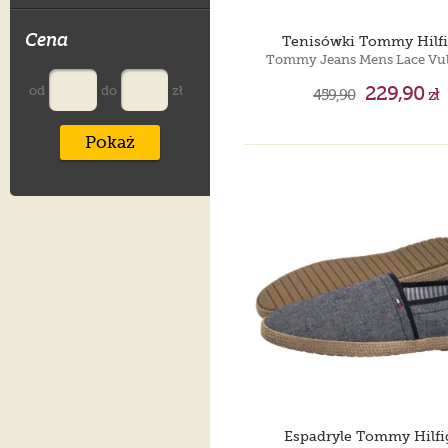
Cena
Tenisówki Tommy Hilfi
229,90
od
do
zł
459,90
zł
Pokaż
Espadryle Tommy Hilfi