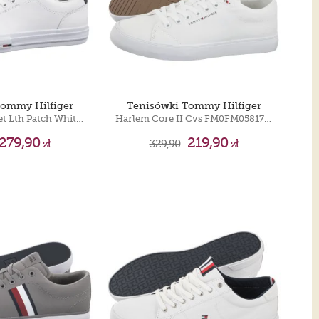
Tommy Hilfiger
Tenisówki Tommy Hilfiger
TH Hi Vulc Street Lth Patch White/Desert Sky FM0FM05312 0K5
Harlem Core II Cvs FM0FM05817 YBS
279,90
219,90
zł
329,90
zł