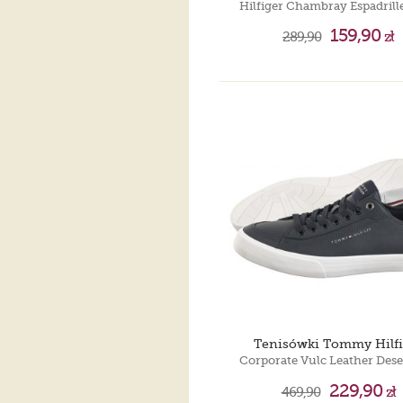
159,90
289,90
zł
Tenisówki Tommy Hilfi
229,90
469,90
zł