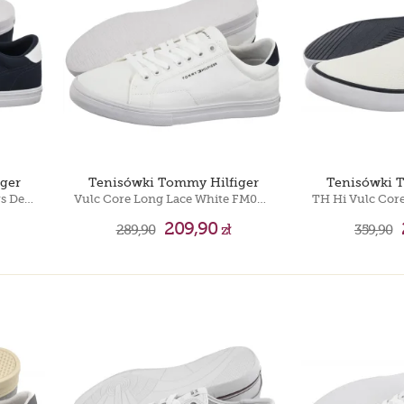
Timberland 6 IN
Puma Motorsport
Timberland 6 IN
ger
Tenisówki Tommy Hilfiger
Tenisówki 
Vulc Core Rwb Long Lace Cvs Desert Sky FM0FM05813 DW5
Vulc Core Long Lace White FM0FM05688 YBS
209,90
289,90
zł
359,90