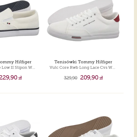
Tommy Hilfiger
Tenisówki Tommy Hilfiger
TH Hi Vulc Core Low II Slipon White FM0FM005514 YBS
Vulc Core Rwb Long Lace Cvs White FM0FM05813 YBS
229,90
209,90
zł
329,90
zł