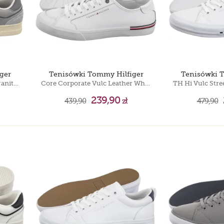
ger
Tenisówki Tommy Hilfiger
Tenisówki 
The Greenwich Mix Media Granita Road EM0EM01606 PRZ
Core Corporate Vulc Leather White FM0FM05399 YBS
239,90
439,90
zł
479,90