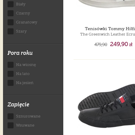
Biały
Czarny
Granatowy
Tenisówki Tommy Hilfi
Szary
249,90
479,90
zł
Pora roku
Na wiosnę
Na lato
Na jesień
Zapięcie
Sznurowane
Wsuwane