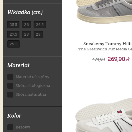
Wkładka (cm)
25.5
26
26.5
27.5
28
29
Sneakersy Tommy Hilfi
29.5
269,90
479,90
zł
Materiał
Materiał tekstylny
Skóra ekologiczna
Skóra naturalna
Kolor
Beżowy