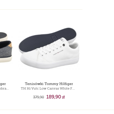
ger
Tenisówki Tommy Hilfiger
TH Hi Vulc Low Slipon Chambray Desert Sky FM0FM04947 DW5
TH Hi Vulc Low Canvas White FM0FM04882 YBS
189,90
379,90
zł