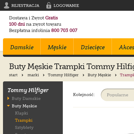
REJESTRACJA
LOGOWANIE
Dostawa i Zwrot
Gratis
100 dni
na zwrot towaru
Bezpłatna infolinia
800 703 007
Damskie
Męskie
Dziecięce
Akces
Buty Męskie Trampki Tommy Hilfi
start
marki
Tommy Hilfiger
Buty Męskie
Tramp
Klapki
Klapki
Trampki
Birkenstock
Birkenstock
Converse
Tommy Hilfiger
Sandały
Trampki
Sportowe
Converse
Blundstone
Crocs
Kolejność:
Buty Damskie
Na Obcasie
Sztyblety
Klapki
Crocs
Converse
Birkenstock
Buty Męskie
Trampki
Sportowe
Sandałki
Maciejka
Skechers
Geox
Klapki
Sportowe
Półbuty
Kozaki
Ryłko
Mustang
Skechers
Trampki
Botki
Sandały
Trzewiki
Melissa
Crocs
Salomon
Sztyblety
Półbuty
Glany
Balerinki
Blundstone
Tommy Hilfiger
EMU Australia