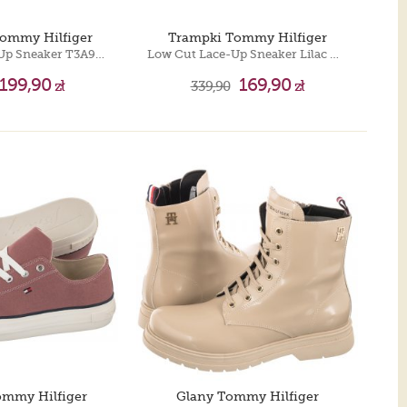
Tommy Hilfiger
Trampki Tommy Hilfiger
High Top Lace-Up Sneaker T3A9-32317-1434 999 Black
Low Cut Lace-Up Sneaker Lilac T3A4-32118-0890 348
199,90
169,90
zł
339,90
zł
ommy Hilfiger
Glany Tommy Hilfiger