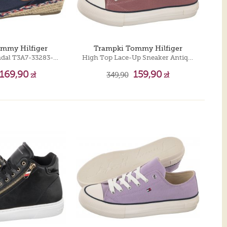
ommy Hilfiger
Trampki Tommy Hilfiger
Rope Wedge Sandal T3A7-33283-1703 800 Blue
High Top Lace-Up Sneaker Antique Rose T3A4-32119-0890 303
169,90
159,90
zł
349,90
zł