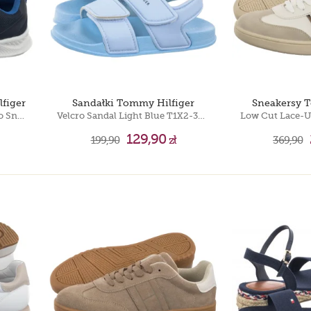
figer
Sandałki Tommy Hilfiger
Sneakersy 
Flag Low Cut Lave-Up/Velcro Sneaker T1X9-34369-1843800
Velcro Sandal Light Blue T1X2-33913-1172 812
129,90
199,90
zł
369,90