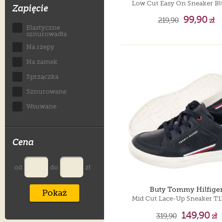
Zapięcie
99,90
219,90
zł
Elastyczne
sznurowadła
Na rzepy
Na zamek
Sprzączka
Sznurowane
Wsuwane
Cena
od
do
zł
Buty Tommy Hilfige
Pokaż
149,90
319,90
zł