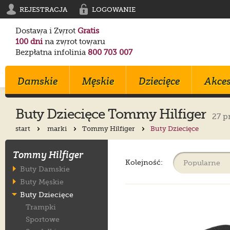
REJESTRACJA
LOGOWANIE
Dostawa i Zwrot
Gratis
100 dni
na zwrot towaru
Bezpłatna infolinia
800 703 007
Damskie
Męskie
Dziecięce
Akces
Buty Dziecięce Tommy Hilfiger
27 p
start
marki
Tommy Hilfiger
Buty Dziecięce
Klapki
Klapki
Trampki
Birkenstock
Birkenstock
Converse
Tommy Hilfiger
Sandały
Trampki
Sportowe
Converse
Blundstone
Crocs
Kolejność:
Buty Damskie
Na Obcasie
Sztyblety
Klapki
Crocs
Converse
Birkenstock
Buty Męskie
Trampki
Sportowe
Sandałki
Maciejka
Skechers
Geox
Buty Dziecięce
Sportowe
Półbuty
Kozaki
Ryłko
Mustang
Skechers
Trampki
Botki
Sandały
Trzewiki
Melissa
Crocs
Salomon
Sportowe
Półbuty
Glany
Balerinki
Blundstone
Tommy Hilfiger
EMU Australia