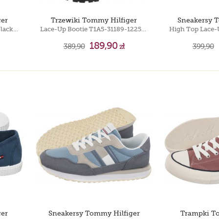
er
Trzewiki Tommy Hilfiger
Sneakersy 
High Top Lace-Up Sneaker Black T3A4-32119-0890 999
Lace-Up Bootie T1A5-31189-1225 999 Black
189,90
389,90
zł
399,90
er
Sneakersy Tommy Hilfiger
Trampki T