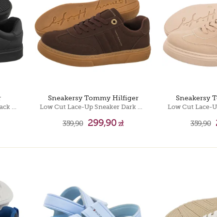
Timberland 6 IN
Puma Motorsport
Timberland 6 IN
r
Sneakersy Tommy Hilfiger
Sneakersy 
Low Cut Lace-Up Sneaker Black T3A9-35094-1967 128
Low Cut Lace-Up Sneaker Dark Brown T3A9-35086-0315 525
299,90
359,90
zł
359,90