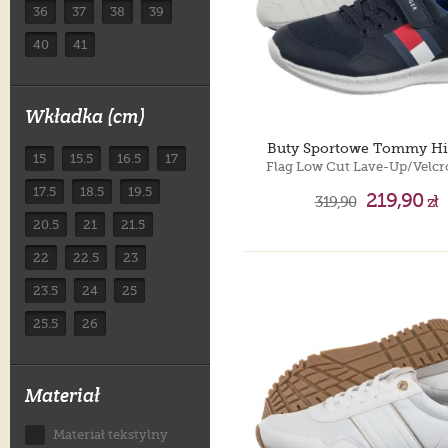
36
37
38
39
40
41
Wkładka (cm)
Buty Sportowe Tommy Hil
15
15.5
16.5
17
17.5
18.5
19.5
219,90
319,90
zł
20.5
21
21.5
22
22.5
23
23.5
24
25
25.5
26
Materiał
Materiał tekstylny