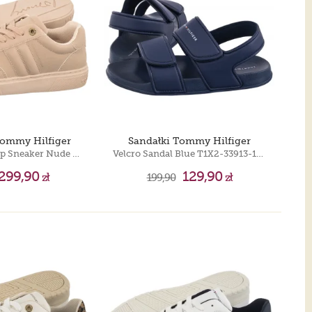
Tommy Hilfiger
Sandałki Tommy Hilfiger
Low Cut Lace-Up Sneaker Nude T3A9-35086-0315 359
Velcro Sandal Blue T1X2-33913-1172 800
299,90
129,90
zł
199,90
zł