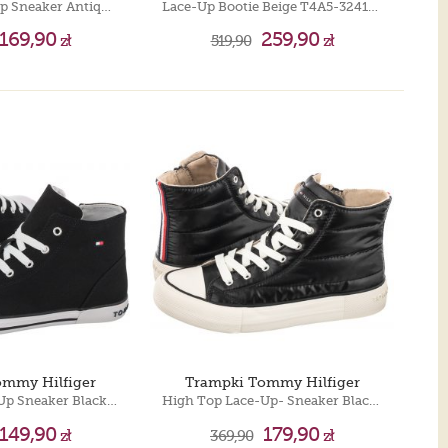
Low Cut Lace-Up Sneaker Antique Rose T3A4-32118-0890 303
Lace-Up Bootie Beige T4A5-32411-1453 500
169,90
259,90
zł
519,90
zł
ommy Hilfiger
Trampki Tommy Hilfiger
High Top Lace-Up Sneaker Black T3X4-32209-0890 999
High Top Lace-Up- Sneaker Black T3A9-32290-1437999
149,90
179,90
zł
369,90
zł