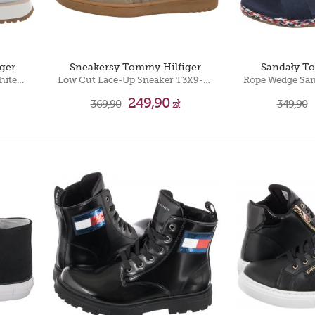
ger
Sneakersy Tommy Hilfiger
Sandały T
Low Cut Lace-Up Sneaker White/Beige T3A9-33758-1695X223
Low Cut Lace-Up Sneaker T3X9-34082-1840 A360 Beige/Off White
249,90
369,90
zł
349,90