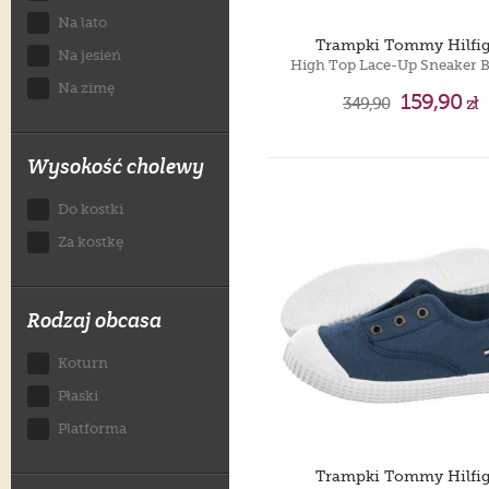
Na lato
Trampki Tommy Hilfig
Na jesień
Na zimę
159,90
349,90
zł
Wysokość cholewy
Do kostki
Za kostkę
Rodzaj obcasa
Koturn
Płaski
Platforma
Trampki Tommy Hilfig