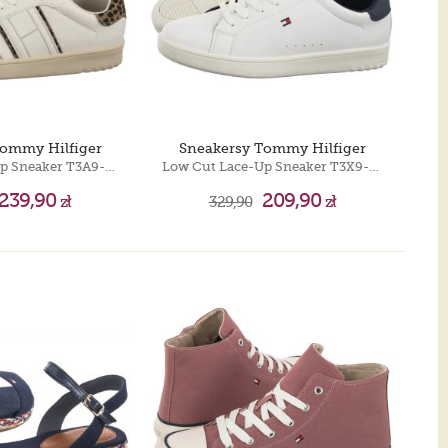
Tommy Hilfiger
Sneakersy Tommy Hilfiger
Low Cut Lace-Up Sneaker T3A9-33974-1842 A472 Off White/Beige
Low Cut Lace-Up Sneaker T3X9-34073-1355 X336 White/Blue
239,90
209,90
zł
329,90
zł