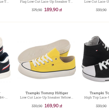
Low Cut Easy On Sneaker Blue T1X9-32824-0890 800
Flag Low Cut Lace-Up Sneaker T3X9-33376-1693 A584 Denim/Grey
189,90
379,90
zł
339,90
r
Trampki Tommy Hilfiger
Trampki T
Mid Cut Lace-Up Sneaker T1B4-32043-0621 X007 Blue/White
Low Cut Lace-Up Sneaker Yellow T3A4-32118-0890 200
169,90
339,90
zł
339,90