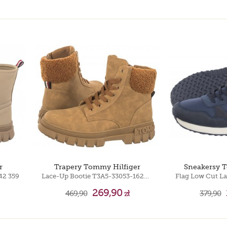
r
Trapery Tommy Hilfiger
Sneakersy 
42 359
Lace-Up Bootie T3A5-33053-1628 582 Cognac
269,90
469,90
zł
379,90