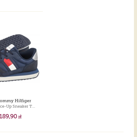
Tommy Hilfiger
Flag Low Cut Lace-Up Sneaker T3X9-33130-0316 800 Blue
189,90
zł