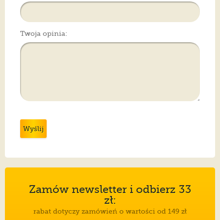
Twoja opinia:
Wyślij
Zamów newsletter i odbierz 33
zł:
rabat dotyczy zamówień o wartości od 149 zł