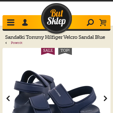
Sandałki
Tommy Hilfiger
Velcro Sandal Blue
T1X2-33913-1172 800
Powrót
SALE
TOP!