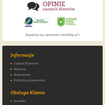
OPINIE
naszych klientów
Zapoznaj się z opiniami o ButSklep.pl »
Informacje
Opinie Klientów
Historia
Regulamin
Polityka prywatności
Obsługa Klienta
Kontakt