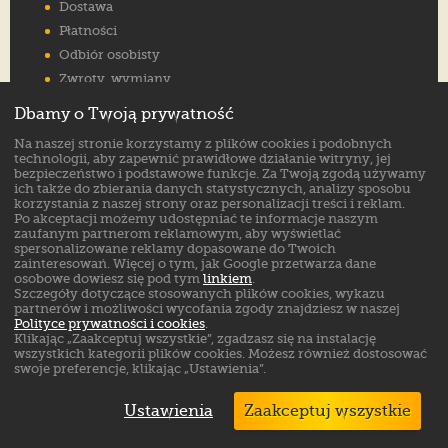
Dostawa
Płatności
Odbiór osobisty
Zwroty, wymiany
Reklamacje
Dbamy o Twoją prywatność
Jak wybrać rozmiar
Na naszej stronie korzystamy z plików cookies i podobnych
FAQ
technologii, aby zapewnić prawidłowe działanie witryny, jej
bezpieczeństwo i podstawowe funkcje. Za Twoją zgodą używamy
ich także do zbierania danych statystycznych, analizy sposobu
Znajdź nas na:
korzystania z naszej strony oraz personalizacji treści i reklam.
Po akceptacji możemy udostępniać te informacje naszym
zaufanym partnerom reklamowym, aby wyświetlać
spersonalizowane reklamy dopasowane do Twoich
zainteresowań. Więcej o tym, jak Google przetwarza dane
osobowe dowiesz się pod tym
linkiem
.
Szczegóły dotyczące stosowanych plików cookies, wykazu
partnerów i możliwości wycofania zgody znajdziesz w naszej
Polityce prywatności i cookies
.
Klikając „Zaakceptuj wszystkie”, zgadzasz się na instalację
wszystkich kategorii plików cookies. Możesz również dostosować
swoje preferencje, klikając „Ustawienia”.
Ustawienia
Zaakceptuj wszystkie
Markowe buty sklep online. ©
ButSklep.pl
2026
Created by: MediaAmbassador