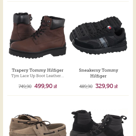
Trapery Tommy Hilfiger
Sneakersy Tommy
Tjm Lace Up Boot Leather Legacy Brown EM0EM01629 GV0
Hilfiger
Tjm Technical Runner Ess Black EM0EM01537 BDS
499,90
329,90
749,90
zł
489,90
zł