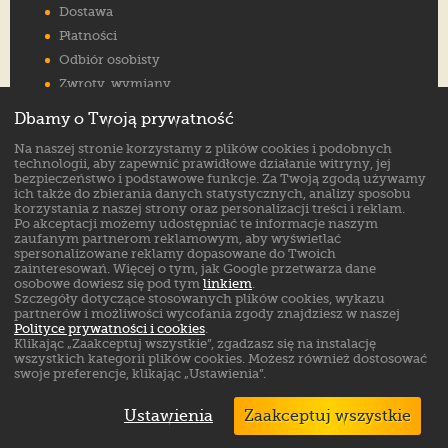
Dostawa
Płatności
Odbiór osobisty
Zwroty, wymiany
Reklamacje
Dbamy o Twoją prywatność
Jak wybrać rozmiar
Na naszej stronie korzystamy z plików cookies i podobnych
FAQ
technologii, aby zapewnić prawidłowe działanie witryny, jej
bezpieczeństwo i podstawowe funkcje. Za Twoją zgodą używamy
ich także do zbierania danych statystycznych, analizy sposobu
Znajdź nas na:
korzystania z naszej strony oraz personalizacji treści i reklam.
Po akceptacji możemy udostępniać te informacje naszym
zaufanym partnerom reklamowym, aby wyświetlać
spersonalizowane reklamy dopasowane do Twoich
zainteresowań. Więcej o tym, jak Google przetwarza dane
osobowe dowiesz się pod tym
linkiem
.
Szczegóły dotyczące stosowanych plików cookies, wykazu
partnerów i możliwości wycofania zgody znajdziesz w naszej
Polityce prywatności i cookies
.
Klikając „Zaakceptuj wszystkie”, zgadzasz się na instalację
wszystkich kategorii plików cookies. Możesz również dostosować
swoje preferencje, klikając „Ustawienia”.
Ustawienia
Zaakceptuj wszystkie
Markowe buty sklep online. ©
ButSklep.pl
2026
Created by: MediaAmbassador