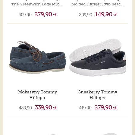
The Greenwich Edge Mix Material Stratus Gray EM0EM01684 P06
Molded Hilfiger Rwb Beach Sandal Rwb FM0FM05803 0GY
279,90
149,90
409,90
zł
209,90
zł
Mokasyny Tommy
Sneakersy Tommy
Hilfiger
Hilfiger
TH Boat Shoe Core Suede Aegean Sea FM0FM05387 DBZ
TH Court Lth Detail Ess Desert Sky FM0FM05367 DW5
339,90
279,90
489,90
zł
419,90
zł