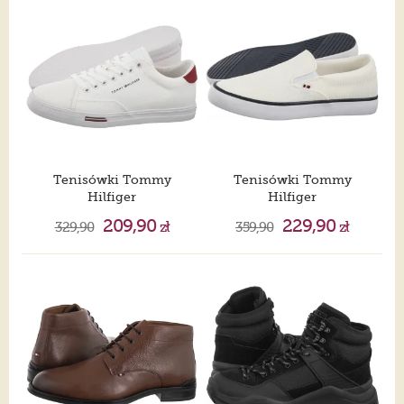
Tenisówki Tommy
Tenisówki Tommy
Hilfiger
Hilfiger
Vulc Core Rwb Long Lace Cvs White FM0FM05813 YBS
TH Hi Vulc Core Low II Slipon White FM0FM005514 YBS
209,90
229,90
329,90
zł
359,90
zł