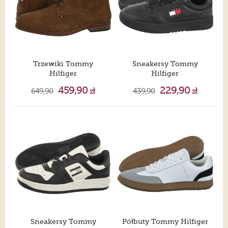
Trzewiki Tommy
Sneakersy Tommy
Hilfiger
Hilfiger
Hilfiger Dress Suede Boot Coconut Grove FM0FM05726 GVQ
Tjm Cupsole Leather Ess Black EM0EM01443 BDS
459,90
229,90
649,90
zł
439,90
zł
Sneakersy Tommy
Półbuty Tommy Hilfiger