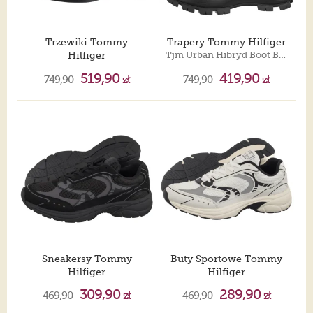
Trzewiki Tommy
Trapery Tommy Hilfiger
Hilfiger
Tjm Urban Hibryd Boot Black EM0EM01489 BDS
Corporate Hilfiger Lth Boot Winter Cognac FM0FM05697 GVI
519,90
419,90
749,90
zł
749,90
zł
Sneakersy Tommy
Buty Sportowe Tommy
Hilfiger
Hilfiger
Archive'25 Black EM0EM01622 BDS
Archive'25 Black EM0EM01594 BDS
309,90
289,90
469,90
zł
469,90
zł