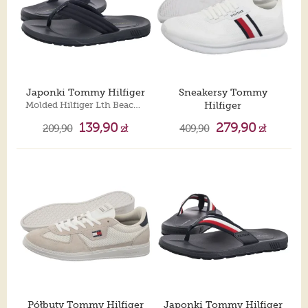
Japonki Tommy Hilfiger
Sneakersy Tommy
Molded Hilfiger Lth Beach Sandal Desert Sky FM0FM05802 DW5
Hilfiger
Lightweight Knitted Runner White FM0FM05756 YBS
139,90
279,90
209,90
zł
409,90
zł
Półbuty Tommy Hilfiger
Japonki Tommy Hilfiger