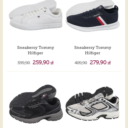
Sneakersy Tommy
Sneakersy Tommy
Hilfiger
Hilfiger
Icon Court Light Ess White FM0FM05678 YBS
Lightweight Knitted Runner Desert Sky FM0FM05756 DW5
259,90
279,90
399,90
zł
409,90
zł