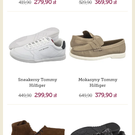
279,90
369,90
419,90
zł
529,90
zł
Sneakersy Tommy
Mokasyny Tommy
Hilfiger
Hilfiger
Lopro Lth White FM0FM05827 YBS
Tommy Hilfiger Nubuck P Loafer Beige FM0FM05350 AEG
299,90
379,90
449,90
zł
649,90
zł