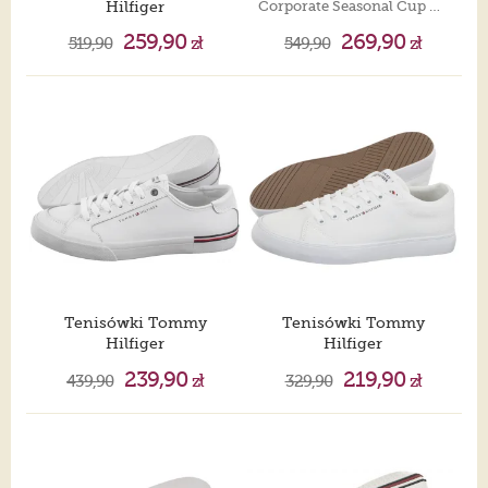
Hilfiger
Corporate Seasonal Cup Leather White FM0FM04491 YBS
Tjm Basket Leather Black EM0EM01378 BDS
259,90
269,90
519,90
zł
549,90
zł
Tenisówki Tommy
Tenisówki Tommy
Hilfiger
Hilfiger
Core Corporate Vulc Leather White FM0FM05399 YBS
Harlem Core II Cvs FM0FM05817 YBS
239,90
219,90
439,90
zł
329,90
zł