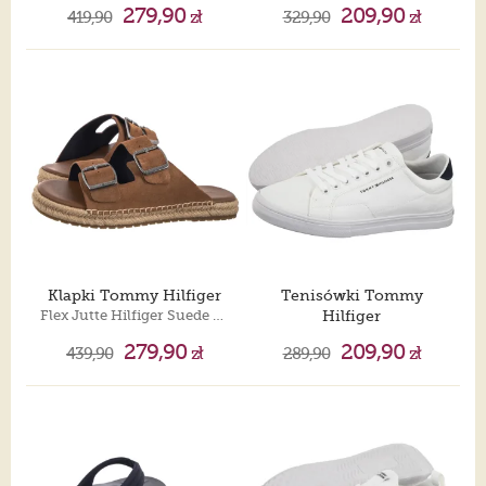
TH Court Lth Detail Ess Ecru/Regatta Red FM0FM05367 0LF
Vulc Core Rwb Long Lace Cvs Desert Sky FM0FM05813 DW5
279,90
209,90
419,90
zł
329,90
zł
Klapki Tommy Hilfiger
Tenisówki Tommy
Flex Jutte Hilfiger Suede Sandal Fudge Brown FM0FM05503 GQM
Hilfiger
Vulc Core Long Lace White FM0FM05688 YBS
279,90
209,90
439,90
zł
289,90
zł