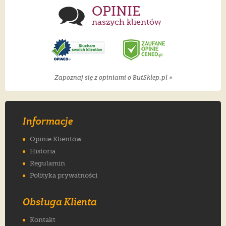
OPINIE
naszych klientów
Zapoznaj się z opiniami o ButSklep.pl »
Informacje
Opinie Klientów
Historia
Regulamin
Polityka prywatności
Obsługa Klienta
Kontakt