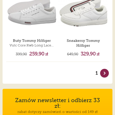
Buty Tommy Hilfiger
Sneakersy Tommy
Vulc Core Rwb Long Lace Lth White FM0FM05814 YBS
Hilfiger
Modern Cup Corporate Lth White FM0FM04941 YBS
259,90
329,90
399,90
zł
649,90
zł
1
Zamów newsletter i odbierz 33
zł:
rabat dotyczy zamówień o wartości od 149 zł