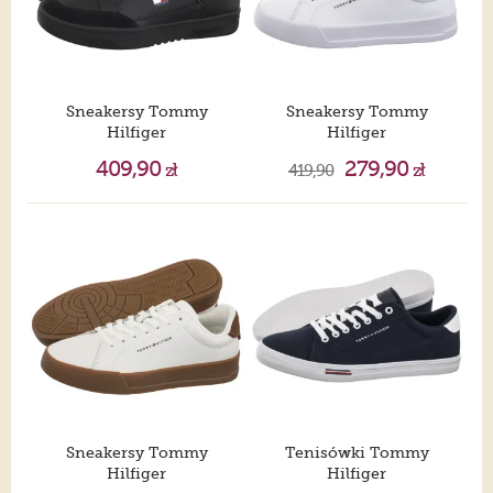
Sneakersy Tommy
Sneakersy Tommy
Hilfiger
Hilfiger
Tommy Jeans Pinperf LTH Basket Black EM0EM01792
TH Court Lth Detail Ess White/Desert Sky FM0FM05367 0LD
409,90
279,90
zł
419,90
zł
Sneakersy Tommy
Tenisówki Tommy
Hilfiger
Hilfiger