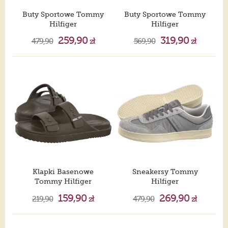
Buty Sportowe Tommy
Buty Sportowe Tommy
Hilfiger
Hilfiger
The Coney Black EM0EM01520 BDS
Archive'97 Metallic Black EM0EM01572 BDS
259,90
319,90
479,90
zł
569,90
zł
Klapki Basenowe
Sneakersy Tommy
Tommy Hilfiger
Hilfiger
Light Adjustable Pool Slider Willow Green FM0FM05757 GX9
The Greenwich Mix Media Granita Road EM0EM01606 PRZ
159,90
269,90
219,90
zł
479,90
zł