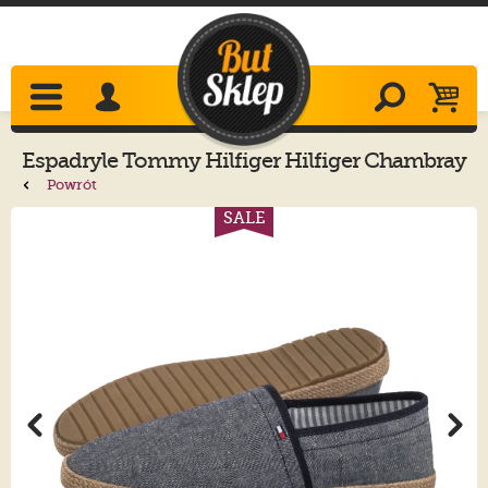
Espadryle
Tommy Hilfiger
Hilfiger Chambray
Espadrille Desert Sky FM0FM05391 DW5
Powrót
SALE