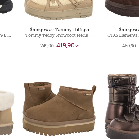
Śniegowce Tommy Hilfiger
Śniegowc
J Trekkyup B Abx E LT Brown/Black J46MBE 0MEMS C0275
Tommy Teddy Snowboot Merino FW0FW07505 ABO
419,90
749,90
zł
469,90