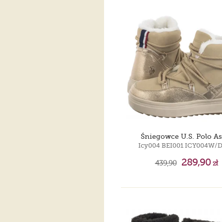
Śniegowce U.S. Polo As
Icy004 BEI001 ICY004W/
289,90
439,90
zł