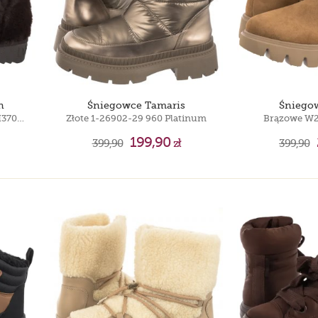
n
Śniegowce Tamaris
Śniego
Nordic Full Fur Brown DFSH370019-BROW
Złote 1-26902-29 960 Platinum
Brązowe W
199,90
399,90
zł
399,90