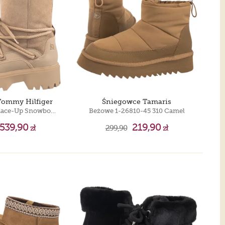
ommy Hilfiger
Śniegowce Tamaris
Real Shearling Lace-Up Snowboot Beige FW0FW08085 AEG
Beżowe 1-26810-45 310 Camel
539,90
219,90
zł
299,90
zł