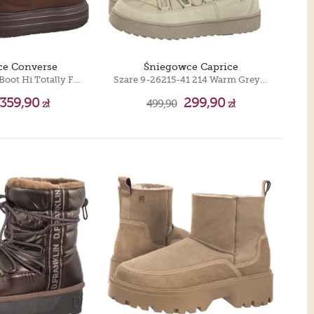
e Converse
Śniegowce Caprice
CTAS Elements Boot Hi Totally Fudged A12940C
Szare 9-26215-41 214 Warm Grey Comb
359,90
299,90
zł
499,90
zł