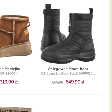
ce Maciejka
Śniegowce Moon Boot
769-29/00-4
MB Luna Zip Boot Black 2480010 N001
319,90
649,90
zł
899,90
zł