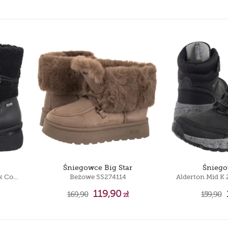
Śniegowce Big Star
Śniego
Czarne 9-26222-43 019 Black Comb
Beżowe SS274114
119,90
169,90
zł
159,90