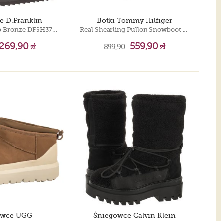
e D.Franklin
Botki Tommy Hilfiger
Nordic V2 Bomb Bronze DFSH371016-BRON
Real Shearling Pullon Snowboot Horsedish FW0FW08997 ACC
269,90
559,90
zł
899,90
zł
owce UGG
Śniegowce Calvin Klein