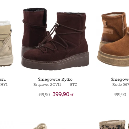
sn.
Śniegowce Ryłko
Śniegow
DHY1
Brązowe 2CVI1___ _8TZ
Rude 06
399,90
549,90
zł
499,90