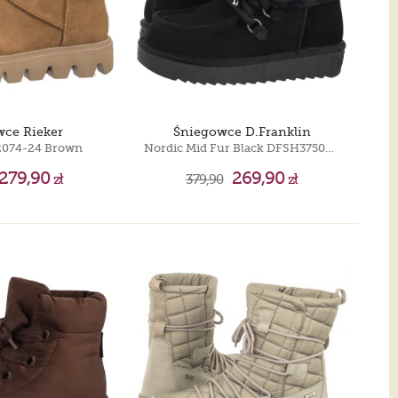
wce Rieker
Śniegowce D.Franklin
2074-24 Brown
Nordic Mid Fur Black DFSH375006-BLAC
279,90
269,90
zł
379,90
zł