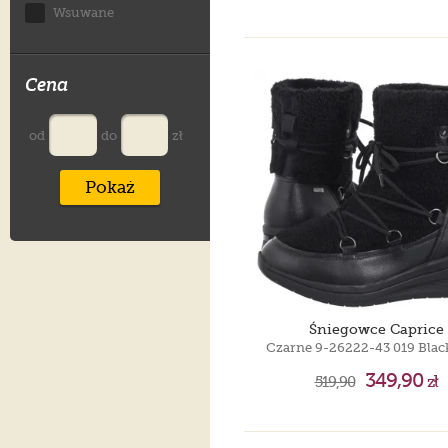
Wsuwane
Cena
od
do
zł
Pokaż
Śniegowce Caprice
349,90
519,90
zł