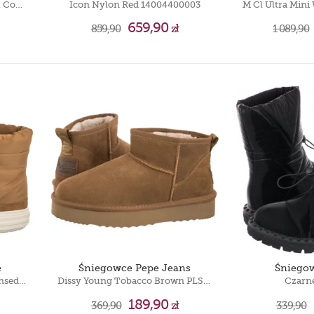
Czarne 9-26215-41 019 Black Comb
Icon Nylon Red 14004400003
659,90
859,90
zł
1 089,90
e
Śniegowce Pepe Jeans
Śniegow
CTAS Elements Boot Hi Incensed/Egret/Incensed A14172C
Dissy Young Tobacco Brown PLS50536 859
Czarn
189,90
369,90
zł
339,90