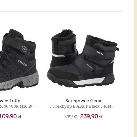
wce Lotto
Śniegowce Geox
Alderton Mid K 2600400K 1116 Black/Grey
J Trekkyup B ABX F Black J46MBF 0UFU54 C9999
109,90
239,90
zł
359,90
zł