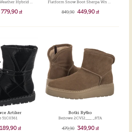
M Cl Ultra Mini Weather Hybrid Chestnut 1174196/CWTC
Flatform Snow Boot Sherpa Wn Triple Black YW0YW01195 0GT
779,90
449,90
zł
849,90
zł
ce Artiker
Botki Ryłko
e 51C0361
Beżowe 2CVI2___ _8TA
189,90
349,90
zł
479,90
zł