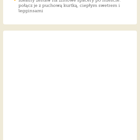
Idealny zestaw na zimowe spacery po mieście:
połącz je z puchową kurtką, ciepłym swetrem i
legginsami