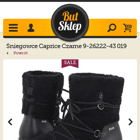
Śniegowce
Caprice
Czarne 9-26222-43 019
Black Comb
Powrót
SALE