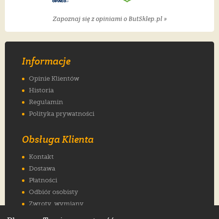
Zapoznaj się z opiniami o ButSklep.pl »
Informacje
Opinie Klientów
Historia
Regulamin
Polityka prywatności
Obsługa Klienta
Kontakt
Dostawa
Płatności
Odbiór osobisty
Zwroty, wymiany
Reklamacje