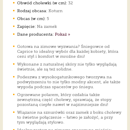
Obwód cholewki (w cm):
32
Rodzaj obcasa:
Koturn
Obcas (w cm):
5
Zapięcie:
Na zamek
Dane producenta:
Pokaż »
Gotowa na zimowe wyzwania? Śniegowce od
Caprice to idealny wybór dla każdej kobiety, która
ceni styl i komfort w mroźne dni!
Wykonane z naturalnej skóry nie tylko wyglądają
świetnie, ale są też solidne.
Podeszwa z wysokogatunkowego tworzywa na
podwyższeniu to nie tylko modny akcent, ale także
wygoda podczas spacerów po śniegu.
Ogrzewane polarem, który ozdabia także
zewnętrzną część cholewy, sprawiają, że stopy
pozostaną ciepłe nawet w najzimniejsze dni!
Wiązanie na sznurówki oraz zamek z boku cholewy
to świetne połączenie – łatwo je założyć, a przy
tym wyglądają stylowo.