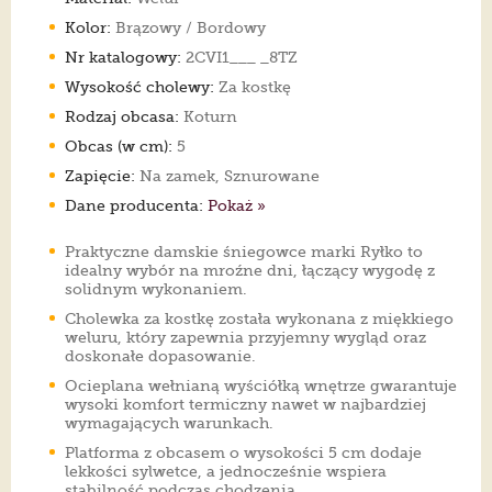
Kolor:
Brązowy / Bordowy
Nr katalogowy:
2CVI1___ _8TZ
Wysokość cholewy:
Za kostkę
Rodzaj obcasa:
Koturn
Obcas (w cm):
5
Zapięcie:
Na zamek, Sznurowane
Dane producenta:
Pokaż »
Praktyczne damskie śniegowce marki Ryłko to
idealny wybór na mroźne dni, łączący wygodę z
solidnym wykonaniem.
Cholewka za kostkę została wykonana z miękkiego
weluru, który zapewnia przyjemny wygląd oraz
doskonałe dopasowanie.
Ocieplana wełnianą wyściółką wnętrze gwarantuje
wysoki komfort termiczny nawet w najbardziej
wymagających warunkach.
Platforma z obcasem o wysokości 5 cm dodaje
lekkości sylwetce, a jednocześnie wspiera
stabilność podczas chodzenia.