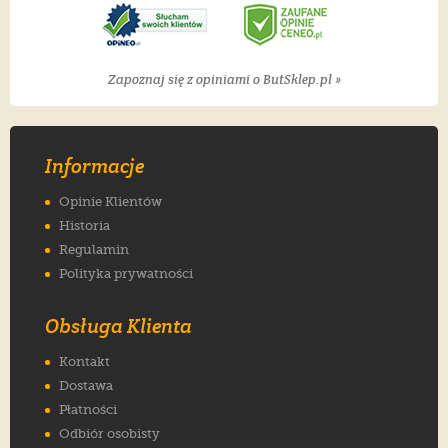
Zapoznaj się z opiniami o ButSklep.pl »
Informacje
Opinie Klientów
Historia
Regulamin
Polityka prywatności
Obsługa Klienta
Kontakt
Dostawa
Płatności
Odbiór osobisty