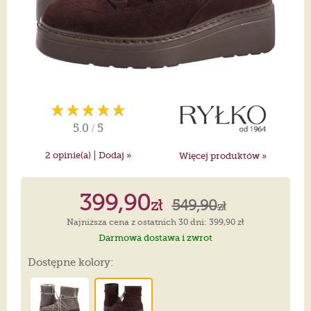
5.0
/
5
|
2
opinie(a)
Dodaj »
Więcej produktów »
399,90
zł
549,90
zł
Najniższa cena z ostatnich 30 dni: 399,90 zł
Darmowa dostawa i zwrot
Dostępne kolory: