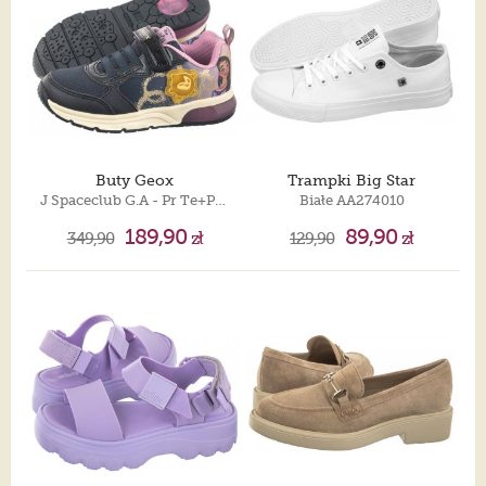
Buty Geox
Trampki Big Star
J Spaceclub G.A - Pr Te+Pe.Gbk Navy/Lavender J458VA 0ANAJ CF48Q
Białe AA274010
189,90
89,90
349,90
zł
129,90
zł