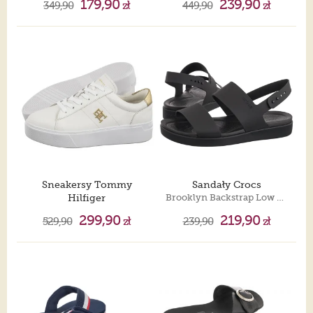
179,90
239,90
349,90
zł
449,90
zł
Sneakersy Tommy
Sandały Crocs
Hilfiger
Brooklyn Backstrap Low Low Black 212399-001
Platform Court Sneaker Metallics White FW0FW08648 YBS
299,90
219,90
529,90
zł
239,90
zł