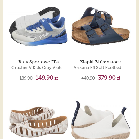
Buty Sportowe Fila
Klapki Birkenstock
Crusher V Kids Gray Violet-Palace Blue FFK0076.83488
Arizona BS Soft Footbed Blue 051061
149,90
379,90
189,90
zł
449,90
zł