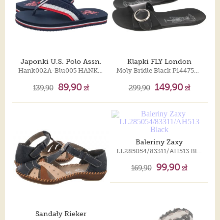
Japonki U.S. Polo Assn.
Klapki FLY London
Hank002A-Blu005 HANK002M/5M2
Moly Bridle Black P144759000
89,90
149,90
139,90
zł
299,90
zł
Baleriny Zaxy
LL285054/83311/AH513 Black
99,90
169,90
zł
Sandały Rieker