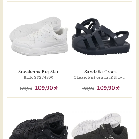
Sneakersy Big Star
Sandałki Crocs
Białe SS274590
Classic Fisherman K Navy 210625-410
109,90
109,90
179,90
zł
159,90
zł