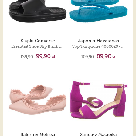
Klapki Converse
Japonki Havaianas
Essential Slide Slip Black A12174C
Top Turquoise 4000029-0212
99,90
89,90
139,90
zł
109,90
zł
Baleriny Melissa
Sandały Maciejka