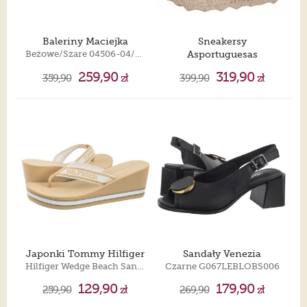
Baleriny Maciejka
Sneakersy
Beżowe/Szare 04506-04/00-5
Asportuguesas
Care White/Natural P018019028
259,90
319,90
359,90
zł
399,90
zł
Japonki Tommy Hilfiger
Sandały Venezia
Hilfiger Wedge Beach Sandal Hervest Wheat FW0FW07903 ACR
Czarne G067LEBLOBS006
129,90
179,90
259,90
zł
269,90
zł