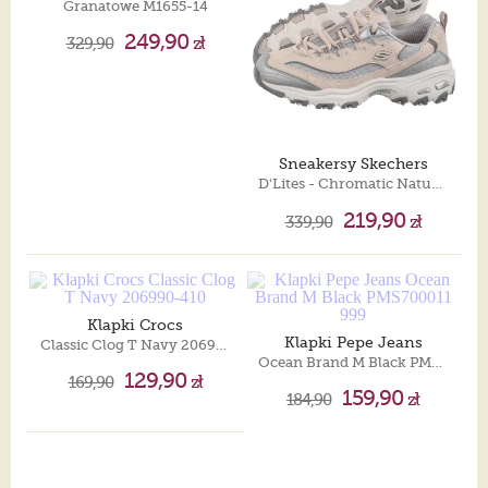
Granatowe M1655-14
249,90
329,90
zł
Sneakersy Skechers
D'Lites - Chromatic Natural/Silver 150246/NTSL
219,90
339,90
zł
Klapki Crocs
Klapki Pepe Jeans
Classic Clog T Navy 206990-410
Ocean Brand M Black PMS700011 999
129,90
169,90
zł
159,90
184,90
zł