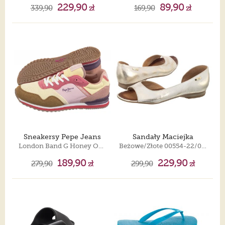
229,90
89,90
339,90
zł
169,90
zł
Sneakersy Pepe Jeans
Sandały Maciejka
London Band G Honey Orange PGS40016 170
Beżowe/Złote 00554-22/00-5
189,90
229,90
279,90
zł
299,90
zł