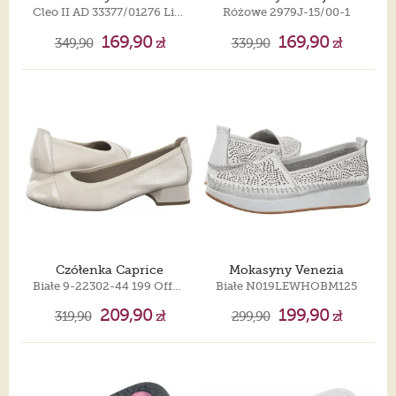
Cleo II AD 33377/01276 Light Pink
Różowe 2979J-15/00-1
169,90
169,90
349,90
zł
339,90
zł
Czółenka Caprice
Mokasyny Venezia
Białe 9-22302-44 199 Offwhite Comb
Białe N019LEWHOBM125
209,90
199,90
319,90
zł
299,90
zł