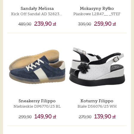
Sandały Melissa
Mokasyny Ryłko
Kick Off Sandal AD 32823/54142 Lila
Piaskowe L2R47__ _5TEF
239,90
259,90
489,90
zł
399,90
zł
Sneakersy Filippo
Koturny Filippo
Niebieskie DP6770/25 BL
Białe DS6076/25 WH
149,90
139,90
299,90
zł
279,90
zł