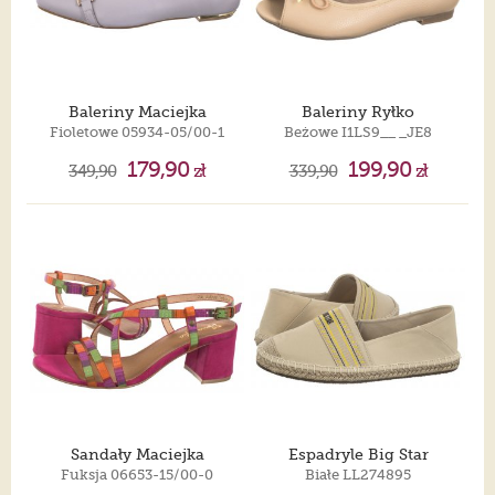
Baleriny Maciejka
Baleriny Ryłko
Fioletowe 05934-05/00-1
Beżowe I1LS9__ _JE8
179,90
199,90
349,90
zł
339,90
zł
Sandały Maciejka
Espadryle Big Star
Fuksja 06653-15/00-0
Białe LL274895