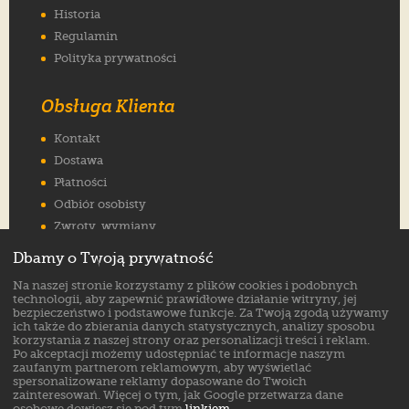
Historia
Regulamin
Polityka prywatności
Obsługa Klienta
Kontakt
Dostawa
Płatności
Odbiór osobisty
Zwroty, wymiany
Reklamacje
Dbamy o Twoją prywatność
Jak wybrać rozmiar
Na naszej stronie korzystamy z plików cookies i podobnych
FAQ
technologii, aby zapewnić prawidłowe działanie witryny, jej
bezpieczeństwo i podstawowe funkcje. Za Twoją zgodą używamy
ich także do zbierania danych statystycznych, analizy sposobu
Znajdź nas na:
korzystania z naszej strony oraz personalizacji treści i reklam.
Po akceptacji możemy udostępniać te informacje naszym
zaufanym partnerom reklamowym, aby wyświetlać
spersonalizowane reklamy dopasowane do Twoich
zainteresowań. Więcej o tym, jak Google przetwarza dane
osobowe dowiesz się pod tym
linkiem
.