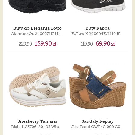
Buty do Biegania Lotto
Buty Kappa
Akimoto Oc 2400571U 1111 Black
Follow K 260604K/1110 Blach/White
159,90
69,90
229,90
zł
119,90
zł
Sneakersy Tamaris
Sandały Replay
Białe 1-23706-20 193 Wht/Lt Gold
Jess Band GWP4G.000.C0026T RP4G0026T 0220 Denim