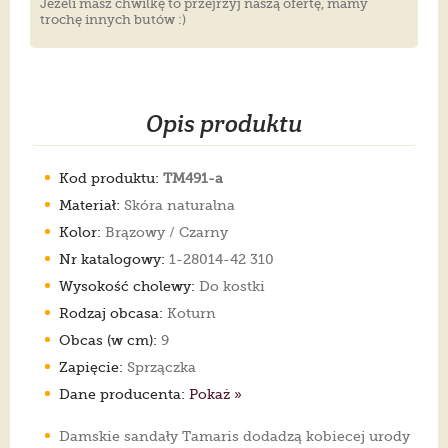
Jeżeli masz chwilkę to przejrzyj naszą ofertę, mamy
trochę innych butów :)
Opis produktu
Kod produktu:
TM491-a
Materiał:
Skóra naturalna
Kolor:
Brązowy / Czarny
Nr katalogowy:
1-28014-42 310
Wysokość cholewy:
Do kostki
Rodzaj obcasa:
Koturn
Obcas (w cm):
9
Zapięcie:
Sprzączka
Dane producenta:
Pokaż »
Damskie sandały Tamaris dodadzą kobiecej urody