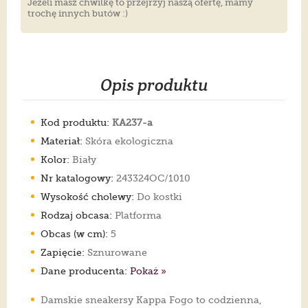
Jeżeli masz chwilkę to przejrzyj naszą ofertę, mamy
trochę innych butów :)
Opis produktu
Kod produktu:
KA237-a
Materiał:
Skóra ekologiczna
Kolor:
Biały
Nr katalogowy:
243324OC/1010
Wysokość cholewy:
Do kostki
Rodzaj obcasa:
Platforma
Obcas (w cm):
5
Zapięcie:
Sznurowane
Dane producenta:
Pokaż »
Damskie sneakersy Kappa Fogo to codzienna,