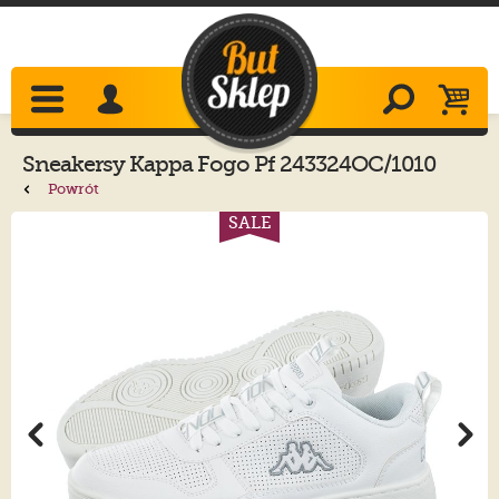
Sneakersy
Kappa
Fogo Pf 243324OC/1010
White
Powrót
SALE