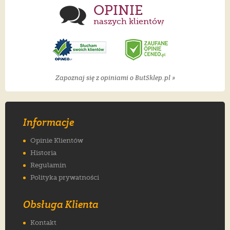
OPINIE
naszych klientów
Zapoznaj się z opiniami o ButSklep.pl »
Informacje
Opinie Klientów
Historia
Regulamin
Polityka prywatności
Obsługa Klienta
Kontakt