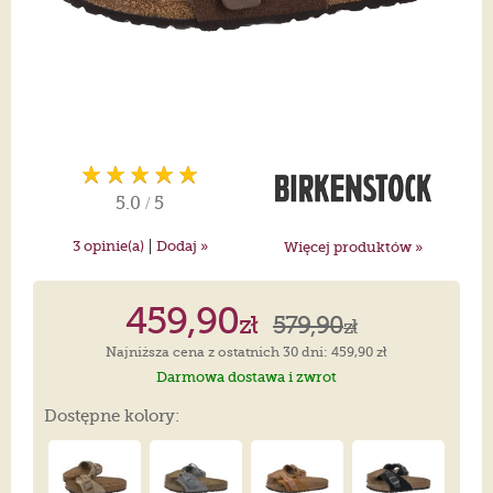
5.0
/
5
|
3
opinie(a)
Dodaj »
Więcej produktów »
459,90
zł
579,90
zł
Najniższa cena z ostatnich 30 dni: 459,90 zł
Darmowa dostawa i zwrot
Dostępne kolory: