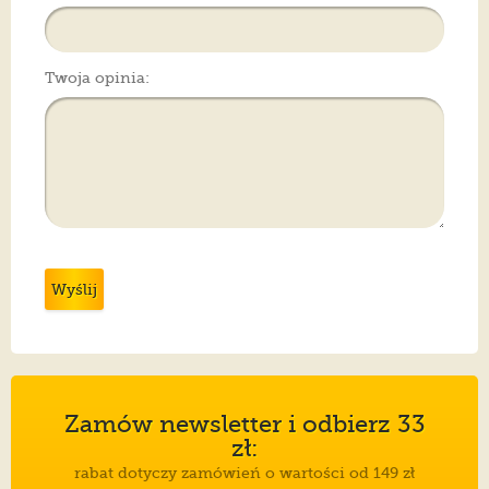
Twoja opinia:
Wyślij
Zamów newsletter i odbierz 33
zł:
rabat dotyczy zamówień o wartości od 149 zł