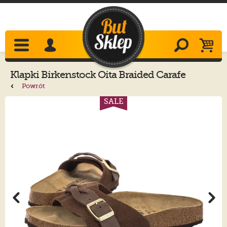
Klapki
Birkenstock
Oita Braided Carafe
1031734
Powrót
SALE