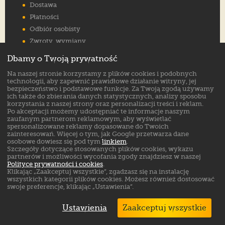
Dostawa
Płatności
Odbiór osobisty
Zwroty, wymiany
Reklamacje
Dbamy o Twoją prywatność
Jak wybrać rozmiar
Na naszej stronie korzystamy z plików cookies i podobnych
FAQ
technologii, aby zapewnić prawidłowe działanie witryny, jej
bezpieczeństwo i podstawowe funkcje. Za Twoją zgodą używamy
ich także do zbierania danych statystycznych, analizy sposobu
Znajdź nas na:
korzystania z naszej strony oraz personalizacji treści i reklam.
Po akceptacji możemy udostępniać te informacje naszym
zaufanym partnerom reklamowym, aby wyświetlać
spersonalizowane reklamy dopasowane do Twoich
zainteresowań. Więcej o tym, jak Google przetwarza dane
osobowe dowiesz się pod tym
linkiem
.
Szczegóły dotyczące stosowanych plików cookies, wykazu
partnerów i możliwości wycofania zgody znajdziesz w naszej
Polityce prywatności i cookies
.
Klikając „Zaakceptuj wszystkie”, zgadzasz się na instalację
wszystkich kategorii plików cookies. Możesz również dostosować
swoje preferencje, klikając „Ustawienia”.
Ustawienia
Zaakceptuj wszystkie
Markowe buty sklep online. ©
ButSklep.pl
2026
Created by: MediaAmbassador