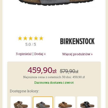
5.0
/
5
|
3
opinie(a)
Dodaj »
Więcej produktów »
459,90
zł
579,90
zł
Najniższa cena z ostatnich 30 dni: 459,90 zł
Darmowa dostawa i zwrot
Dostępne kolory: