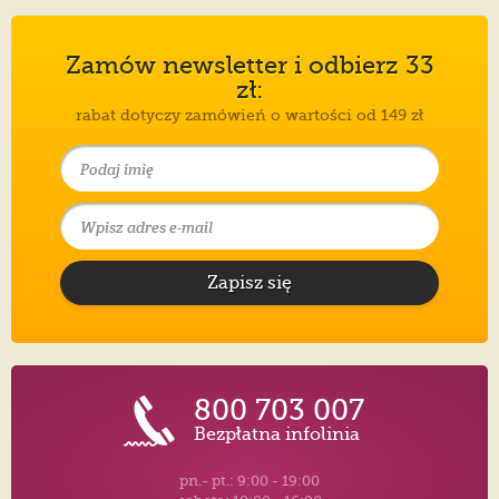
Zamów newsletter i odbierz 33
zł:
rabat dotyczy zamówień o wartości od 149 zł
Zapisz się
800 703 007
Bezpłatna infolinia
pn.- pt.: 9:00 - 19:00