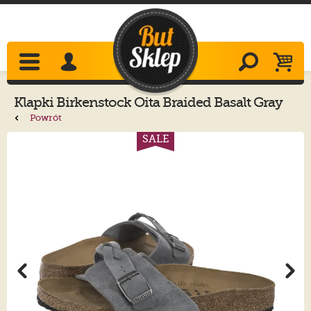
Klapki
Birkenstock
Oita Braided Basalt Gray
1029121
Powrót
SALE