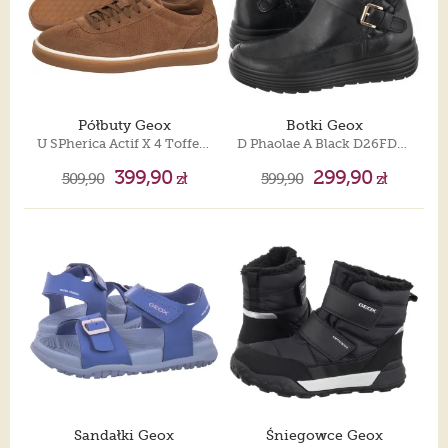
Półbuty Geox
Botki Geox
U SPherica Actif X 4 Toffee U653JA 00022 C6018
D Phaolae A Black D26FDA 00045 C9999
399,90
299,90
509,90
zł
599,90
zł
Sandałki Geox
Śniegowce Geox