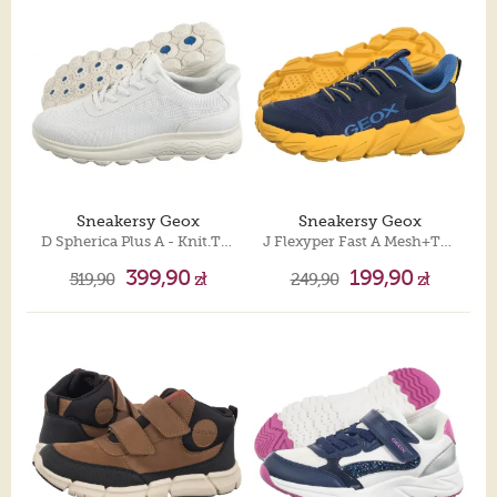
Sneakersy Geox
Sneakersy Geox
D Spherica Plus A - Knit.Te+Sy White D557MA 06KBC C1000
J Flexyper Fast A Mesh+Trans Navy/Yellow J55N5A 0149J C0657
399,90
199,90
519,90
zł
249,90
zł