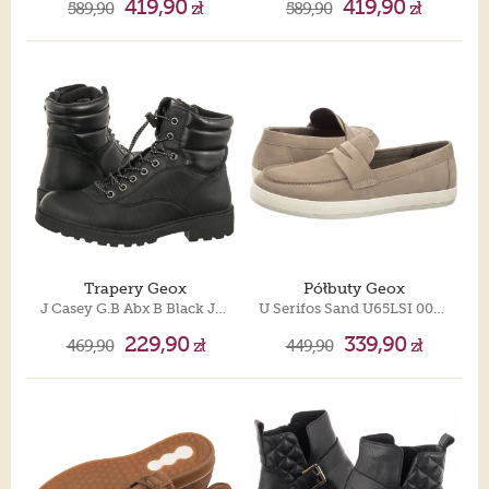
419,90
419,90
589,90
zł
589,90
zł
Trapery Geox
Półbuty Geox
J Casey G.B Abx B Black J367ZB 0BCLV C9999
U Serifos Sand U65LSI 00022 C5004
229,90
339,90
469,90
zł
449,90
zł