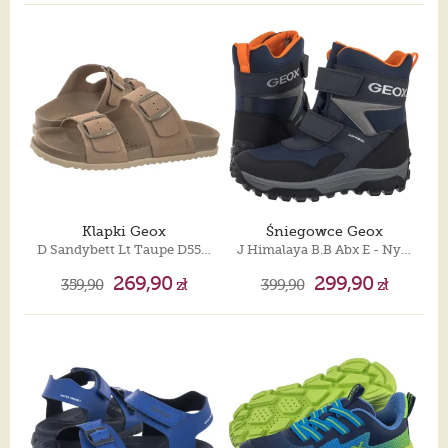
Klapki Geox
Śniegowce Geox
D Sandybett Lt Taupe D558RA 00022 C6738
J Himalaya B.B Abx E - Nyl+Dbk Navy J46FRE 0FU50 C0659
269,90
299,90
359,90
zł
399,90
zł