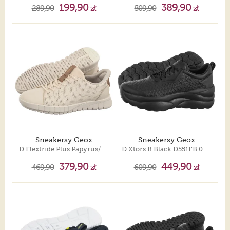
199,90
389,90
289,90
zł
509,90
zł
Sneakersy Geox
Sneakersy Geox
D Flextride Plus Papyrus/Beige D657SC 09BBC C1056
D Xtors B Black D551FB 00085 C9997
379,90
449,90
469,90
zł
609,90
zł