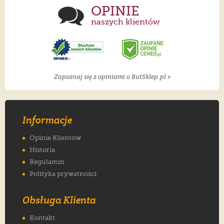
OPINIE
naszych klientów
Zapoznaj się z opiniami o ButSklep.pl »
Informacje
Opinie Klientów
Historia
Regulamin
Polityka prywatności
Obsługa Klienta
Kontakt