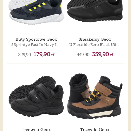
Buty Sportowe Geox
Sneakersy Geox
J Sprintye Fast In Navy Lime J65NQA 01454 C0749
U Flextride Zero Black U651JB 011FE C9999
179,90
359,90
229,90
zł
449,90
zł
Trzewiki Geox
Trzewiki Geox