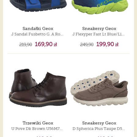
Sandałki Geox
Sneakersy Geox
J Sandal Fusbetto G. A Royal/Navy J45HQA 000BC C4227
J Flexyper Fast Lt Blue/Lime J46N1A O2A9J C4378
169,90
199,90
219,90
zł
249,90
zł
Trzewiki Geox
Sneakersy Geox
U Pove Dk Brown U56M7B 000FF C6006
D Spherica Plus Taupe D567MB 08522 C6029