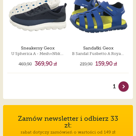
Sneakersy Geox
Sandałki Geox
U Spherica A - Mesh+Nbk Synt Navy U46BYA 014EK C4002
B Sandal Fusbetto A Royal/Lime B556AA 000BC C4344
369,90
159,90
469,90
zł
219,90
zł
1
Zamów newsletter i odbierz 33
zł:
rabat dotyczy zamówień o wartości od 149 zł