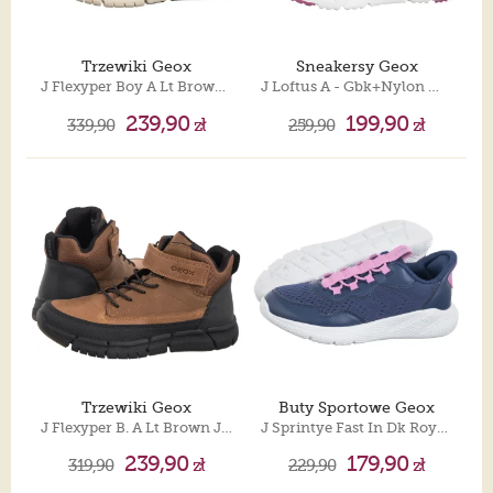
Trzewiki Geox
Sneakersy Geox
J Flexyper Boy A Lt Brown J569BA 0ME32 C6002
J Loftus A - Gbk+Nylon White/Dk Royal J46M2A 0FU54 C1Z4R
239,90
199,90
339,90
zł
259,90
zł
Trzewiki Geox
Buty Sportowe Geox
J Flexyper B. A Lt Brown J369BA 0CLFU C6002
J Sprintye Fast In Dk Royal/Dk Pink J65NTA 01454 C4R8F
239,90
179,90
319,90
zł
229,90
zł