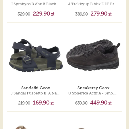
J Symbyos B Abx B Black J46L0B 0MEFU C9999
J Trekkyup B Abx E LT Brown/Black J46MBE 0MEMS C0275
229,90
279,90
329,90
zł
389,90
zł
Sandałki Geox
Sneakersy Geox
J Sandal Fusbetto B. A Navy/Military J35HMA 00054 CF4A3
U Spherica Actif A - Smo.Lea+L Black U46BAA 04315 C9999
169,90
449,90
219,90
zł
659,90
zł