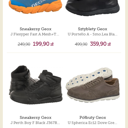
Sneakersy Geox
Sztyblety Geox
J Flexyper Fast A Mesh+Trans Lt Blue/Orange J55N5A 0149J C0573
U Portello A - Smo.Lea Black U36E1A 00043 C9999
199,90
359,90
249,90
zł
499,90
zł
Sneakersy Geox
Półbuty Geox
J Perth Boy F Black J367RF 0FE8V C9999
U Spherica Ec12 Dove Grey U65GRA 02211 C1018