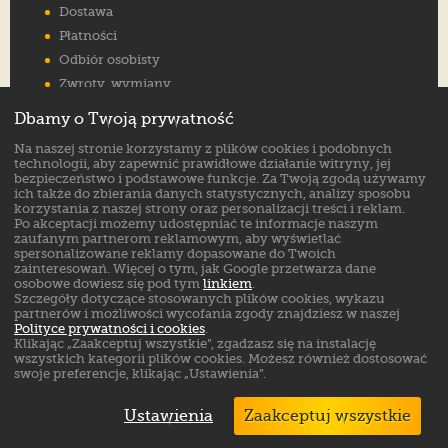
Dostawa
Płatności
Odbiór osobisty
Zwroty, wymiany
Reklamacje
Dbamy o Twoją prywatność
Jak wybrać rozmiar
Na naszej stronie korzystamy z plików cookies i podobnych
FAQ
technologii, aby zapewnić prawidłowe działanie witryny, jej
bezpieczeństwo i podstawowe funkcje. Za Twoją zgodą używamy
ich także do zbierania danych statystycznych, analizy sposobu
Znajdź nas na:
korzystania z naszej strony oraz personalizacji treści i reklam.
Po akceptacji możemy udostępniać te informacje naszym
zaufanym partnerom reklamowym, aby wyświetlać
spersonalizowane reklamy dopasowane do Twoich
zainteresowań. Więcej o tym, jak Google przetwarza dane
osobowe dowiesz się pod tym
linkiem
.
Szczegóły dotyczące stosowanych plików cookies, wykazu
partnerów i możliwości wycofania zgody znajdziesz w naszej
Polityce prywatności i cookies
.
Klikając „Zaakceptuj wszystkie”, zgadzasz się na instalację
wszystkich kategorii plików cookies. Możesz również dostosować
swoje preferencje, klikając „Ustawienia”.
Ustawienia
Zaakceptuj wszystkie
Markowe buty sklep online. ©
ButSklep.pl
2026
Created by: MediaAmbassador