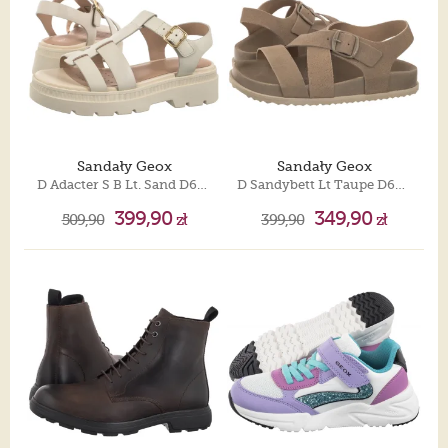
Sandały Geox
Sandały Geox
D Adacter S B Lt. Sand D670NA 00043 C5322
D Sandybett Lt Taupe D658RB 00022 C6738
399,90
349,90
509,90
zł
399,90
zł