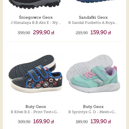
Śniegowce Geox
Sandałki Geox
J Himalaya B.B Abx E - Nyl+Dbk Navy J46FRE 0FU50 C0659
B Sandal Fusbetto A Royal/Lime B556AA 000BC C4344
299,90
159,90
399,90
zł
219,90
zł
Buty Geox
Buty Geox
B Kilwi B.E - Print Text+GBK Navy/Royal B45A7E 0AN54 C4226
B Sprintye G. D - Mesh+Geobuck Watersea/Pink B454TD 01454 C3BE8
169,90
139,90
309,90
zł
189,90
zł