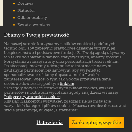
Dostawa
Płatności
Odbiór osobisty
Zwroty, wymiany
Reklamacje
Dbamy o Twoją prywatność
Jak wybrać rozmiar
Na naszej stronie korzystamy z plików cookies i podobnych
FAQ
technologii, aby zapewnić prawidłowe działanie witryny, jej
bezpieczeństwo i podstawowe funkcje. Za Twoją zgodą używamy
ich także do zbierania danych statystycznych, analizy sposobu
Znajdź nas na:
korzystania z naszej strony oraz personalizacji treści i reklam.
Po akceptacji możemy udostępniać te informacje naszym
zaufanym partnerom reklamowym, aby wyświetlać
spersonalizowane reklamy dopasowane do Twoich
zainteresowań. Więcej o tym, jak Google przetwarza dane
osobowe dowiesz się pod tym
linkiem
.
Szczegóły dotyczące stosowanych plików cookies, wykazu
partnerów i możliwości wycofania zgody znajdziesz w naszej
Polityce prywatności i cookies
.
Klikając „Zaakceptuj wszystkie”, zgadzasz się na instalację
wszystkich kategorii plików cookies. Możesz również dostosować
swoje preferencje, klikając „Ustawienia”.
Ustawienia
Zaakceptuj wszystkie
Markowe buty sklep online. ©
ButSklep.pl
2026
Created by: MediaAmbassador