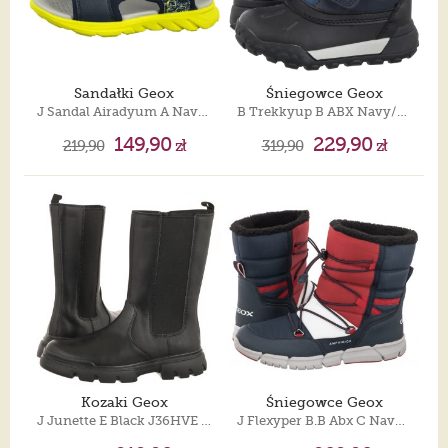
Sandałki Geox
Śniegowce Geox
J Sandal Airadyum A Navy/Lime J55F1E 01504 C0749
B Trekkyup B ABX Navy/Jeans B566LC 054FU C4585
149,90
229,90
219,90
zł
319,90
zł
Kozaki Geox
Śniegowce Geox
J Junette E Black J36HVE 0BCNH C9999
J Flexyper B.B Abx C Navy/Red J269XC 0FU50 C0735