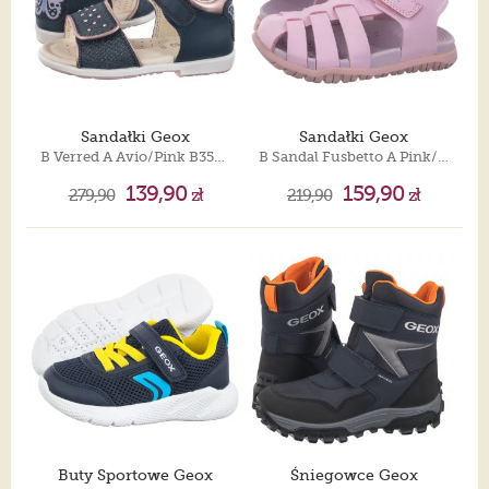
Sandałki Geox
Sandałki Geox
B Verred A Avio/Pink B3521A 08509 C4BE8
B Sandal Fusbetto A Pink/Lilac B556AA 000BC C8842
139,90
159,90
279,90
zł
219,90
zł
Buty Sportowe Geox
Śniegowce Geox