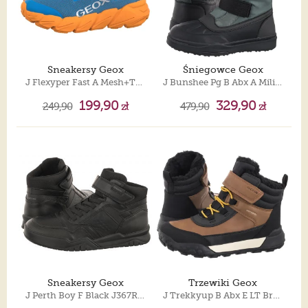
Sneakersy Geox
Śniegowce Geox
J Flexyper Fast A Mesh+Trans Lt Blue/Orange J55N5A 0149J C0573
J Bunshee Pg B Abx A Military/Black J46D8A 0MEFU C0498
199,90
329,90
249,90
zł
479,90
zł
Sneakersy Geox
Trzewiki Geox
J Perth Boy F Black J367RF 0FE8V C9999
J Trekkyup B Abx E LT Brown/Black J46MBE 0MEMS C0275