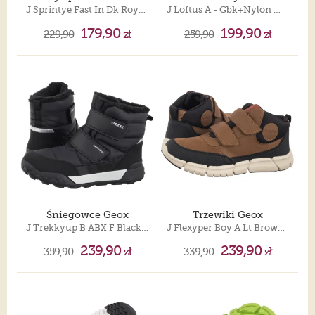
J Sprintye Fast In Dk Royal/Dk Pink J65NTA 01454 C4R8F
J Loftus A - Gbk+Nylon White/Dk Royal J46M2A 0FU54 C1Z4R
179,90
199,90
229,90
zł
259,90
zł
Śniegowce Geox
Trzewiki Geox
J Trekkyup B ABX F Black J46MBF 0UFU54 C9999
J Flexyper Boy A Lt Brown J569BA 0ME32 C6002
239,90
239,90
359,90
zł
339,90
zł