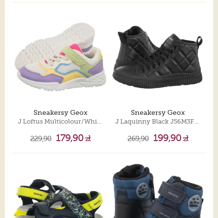
Sneakersy Geox
Sneakersy Geox
J Loftus Multicolour/White J65M2B 0BC14 C0986
J Laquinny Black J56M3F 000BC C9999
179,90
199,90
229,90
zł
269,90
zł