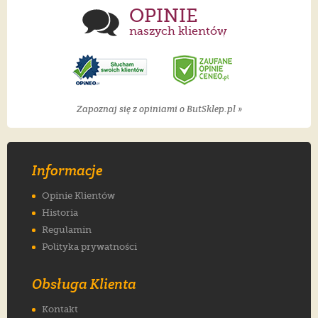
OPINIE
naszych klientów
Zapoznaj się z opiniami o ButSklep.pl »
Informacje
Opinie Klientów
Historia
Regulamin
Polityka prywatności
Obsługa Klienta
Kontakt