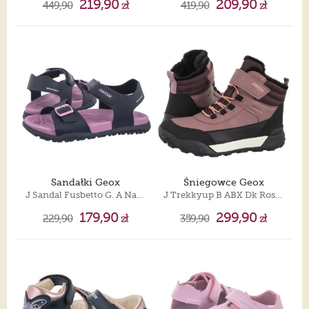
219,90
209,90
449,90
zł
419,90
zł
Sandałki Geox
Śniegowce Geox
J Sandal Fusbetto G. A Navy/Fuchsia J35HQA 000BC C4268
J Trekkyup B ABX Dk Rose J46M7A 0MEMS C8007
179,90
299,90
229,90
zł
359,90
zł