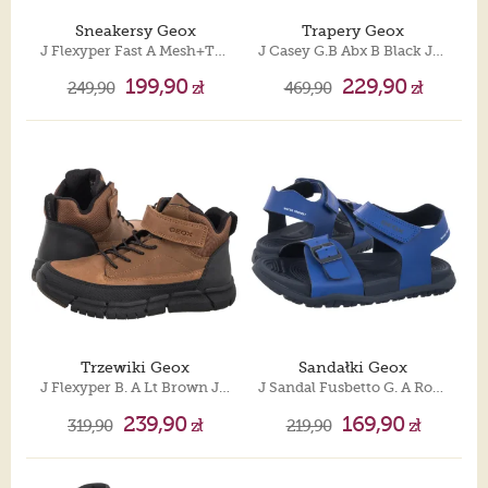
Sneakersy Geox
Trapery Geox
J Flexyper Fast A Mesh+Trans Navy/Yellow J55N5A 0149J C0657
J Casey G.B Abx B Black J367ZB 0BCLV C9999
199,90
229,90
249,90
zł
469,90
zł
Trzewiki Geox
Sandałki Geox
J Flexyper B. A Lt Brown J369BA 0CLFU C6002
J Sandal Fusbetto G. A Royal/Navy J45HQA 000BC C4227
239,90
169,90
319,90
zł
219,90
zł