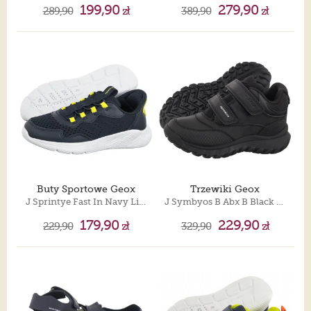
199,90
279,90
289,90
zł
389,90
zł
Buty Sportowe Geox
Trzewiki Geox
J Sprintye Fast In Navy Lime J65NQA 01454 C0749
J Symbyos B Abx B Black J46L0B 0MEFU C9999
179,90
229,90
229,90
zł
329,90
zł