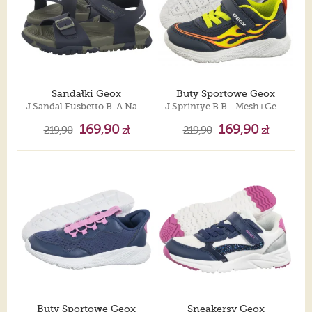
Sandałki Geox
Buty Sportowe Geox
J Sandal Fusbetto B. A Navy/Military J35HMA 00054 CF4A3
J Sprintye B.B - Mesh+Geobuck Navy/Lime J45GBB 01454 C0749
169,90
169,90
219,90
zł
219,90
zł
Buty Sportowe Geox
Sneakersy Geox