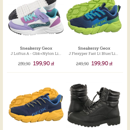
Sneakersy Geox
Sneakersy Geox
J Loftus A - Gbk+Nylon Lilac/Turquoise J46M2A 054FU C8320
J Flexyper Fast Lt Blue/Lime J46N1A O2A9J C4378
199,90
199,90
259,90
zł
249,90
zł