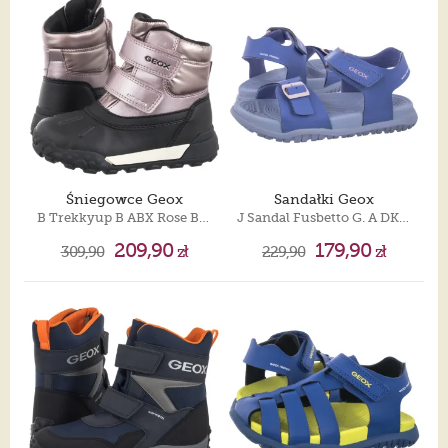
Śniegowce Geox
Sandałki Geox
B Trekkyup B ABX Rose B566MC 0NFLV C8011
J Sandal Fusbetto G. A DK Lilac/Pink J35HQA 000BC C8039
209,90
179,90
309,90
zł
229,90
zł