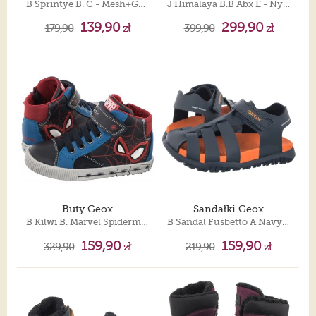
B Sprintye B. C - Mesh+Geobuck Navy/Yellow B454UC 01454 C0657
J Himalaya B.B Abx E - Nyl+Dbk Navy J46FRE 0FU50 C4002
139,90
299,90
179,90
zł
399,90
zł
Buty Geox
Sandałki Geox
B Kilwi B. Marvel Spiderman Navy/Royal B26A7C 08554 C4226
B Sandal Fusbetto A Navy/Orange B556AA 000BC C0820
159,90
159,90
329,90
zł
219,90
zł