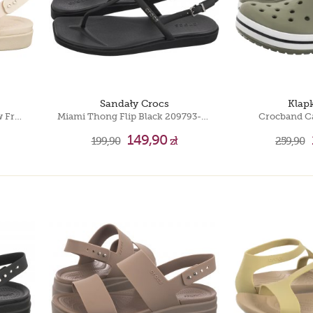
Sandały Crocs
Klap
Brooklyn Backstrap Low Low Frappe 212399-2MC
Miami Thong Flip Black 209793-001
Crocband C
149,90
199,90
zł
259,90