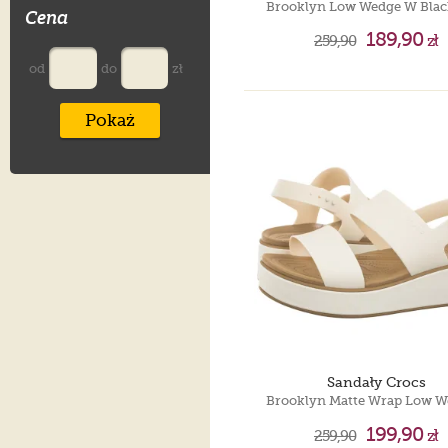
Cena
189,90
259,90
zł
od
do
zł
Pokaż
Sandały Crocs
199,90
259,90
zł