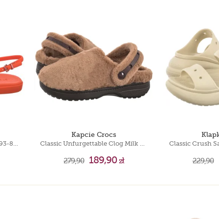
Kapcie Crocs
Klap
Miami Thong Flip Lava 209793-84J
Classic Unfurgettable Clog Milk Chocolate 211116-2JJ
189,90
279,90
zł
229,90