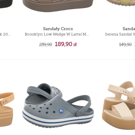
Sandały Crocs
Sanda
Brooklyn Low Wedge W Black 206453-060
Brooklyn Low Wedge W Latte/Mushroom 206453-2EL
Serena Sandal 
189,90
259,90
zł
149,90