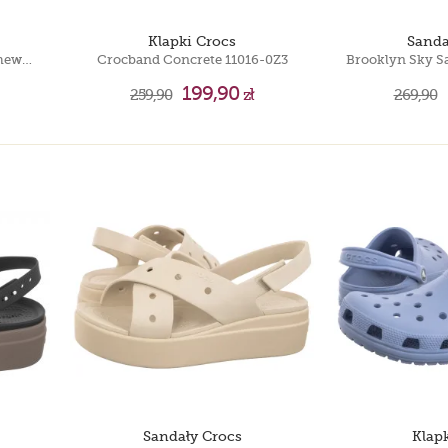
Klapki Crocs
Sanda
Brooklyn Low Wedge W Cashew/Cashew 206453-2NC
Crocband Concrete 11016-0Z3
199,90
259,90
zł
269,90
Sandały Crocs
Klap