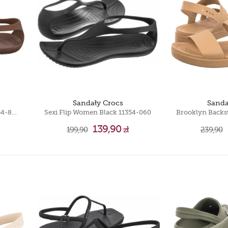
Timberland 6 IN
Puma Motorsport
Timberland 6 IN
Sandały Crocs
Sanda
Sexi Flip Women Bronze 11354-854
Sexi Flip Women Black 11354-060
139,90
199,90
zł
239,90