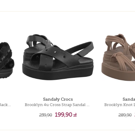
Sandały Crocs
Sanda
Classic Unfurgettable Clog Black 211116-001
Brooklyn 4u Cross Strap Sandal Black 212254-001
199,90
259,90
zł
289,90