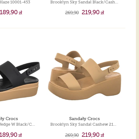
 Haze 10001-453
Brooklyn Sky Sandal Black/Cashew 212250-0RI
189,90
219,90
zł
269,90
zł
ły Crocs
Sandały Crocs
Brooklyn Low Wedge W Black/Cashew 206453-0RI
Brooklyn Sky Sandal Cashew 212250-2NB
189,90
219,90
zł
269,90
zł