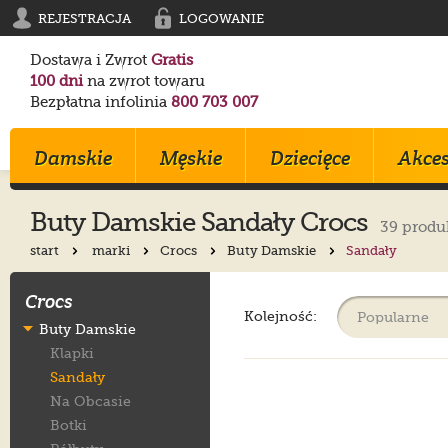
REJESTRACJA
LOGOWANIE
Dostawa i Zwrot
Gratis
100 dni
na zwrot towaru
Bezpłatna infolinia
800 703 007
Damskie
Męskie
Dziecięce
Akces
Buty Damskie Sandały Crocs
39 produ
start
marki
Crocs
Buty Damskie
Sandały
Klapki
Klapki
Trampki
Birkenstock
Birkenstock
Converse
Crocs
Sandały
Trampki
Sportowe
Converse
Blundstone
Crocs
Kolejność:
Buty Damskie
Na Obcasie
Sztyblety
Klapki
Crocs
Converse
Birkenstock
Klapki
Trampki
Sportowe
Sandałki
Maciejka
Skechers
Geox
Sandały
Sportowe
Półbuty
Kozaki
Ryłko
Mustang
Skechers
Na Obcasie
Botki
Sandały
Trzewiki
Melissa
Crocs
Salomon
Botki
Półbuty
Glany
Balerinki
Blundstone
Tommy Hilfiger
EMU Australia