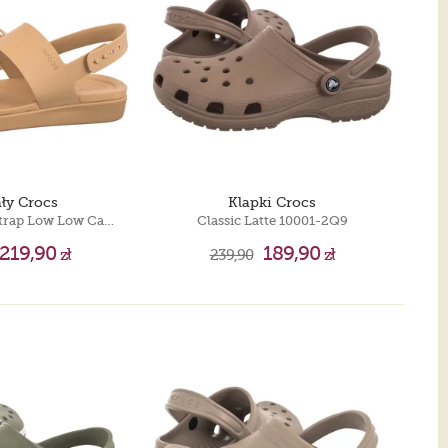
ły Crocs
Klapki Crocs
Brooklyn Backstrap Low Low Cashew 212399-2NB
Classic Latte 10001-2Q9
219,90
189,90
zł
239,90
zł