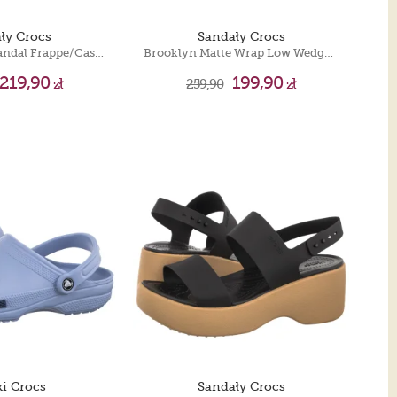
ły Crocs
Sandały Crocs
Brooklyn Sky Sandal Frappe/Cashew 212250-2MQ
Brooklyn Matte Wrap Low Wedge Black/Cashew 211802-0RI
219,90
199,90
zł
259,90
zł
ki Crocs
Sandały Crocs