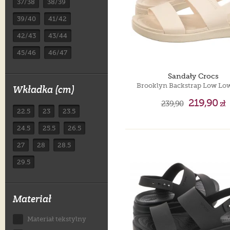
37/38
38/39
39/40
41/42
42/43
43/44
45/46
46/47
Sandały Crocs
Wkładka (cm)
219,90
239,90
zł
22.5
23
23.5
24.5
25.5
26.5
27
28
28.5
29.5
Materiał
Materiał tekstylny