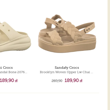
ki Crocs
Sandały Crocs
Classic Crush Sandal Bone 207670-2Y2
Brooklyn Woven Upper Lw Chai 209977-212
189,90
189,90
zł
269,90
zł