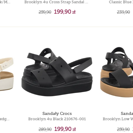
Brooklyn Low Wedge W Black/Mushroom 206453-07H
Brooklyn 4u Cross Strap Sandal Frappe 212254-2MC
Classic Blue
199,90
259,90
zł
239,90
Sandały Crocs
Sanda
Brooklyn Matte Wrap Low Wedge Chalk/Tan 211802-00O
Brooklyn 4u Black 210676-001
199,90
289,90
zł
259,90