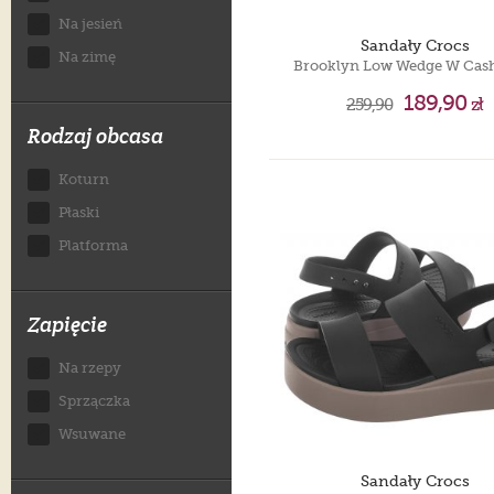
Na jesień
Sandały Crocs
Na zimę
189,90
259,90
zł
Rodzaj obcasa
Koturn
Płaski
Platforma
Zapięcie
Na rzepy
Sprzączka
Wsuwane
Sandały Crocs