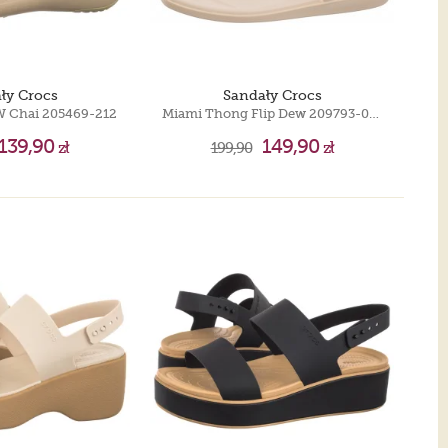
ły Crocs
Sandały Crocs
W Chai 205469-212
Miami Thong Flip Dew 209793-0WW
139,90
149,90
zł
199,90
zł