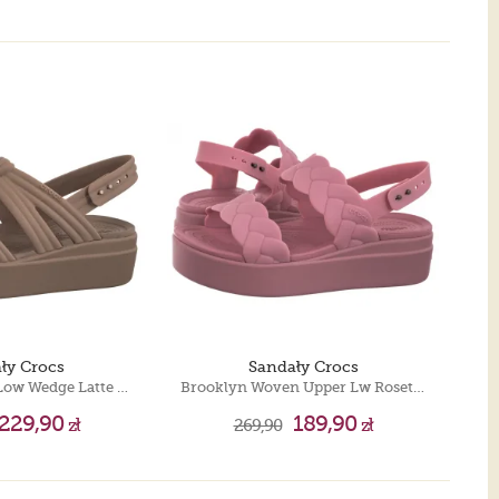
ły Crocs
Sandały Crocs
Brooklyn Knot Low Wedge Latte 212864-2Q9
Brooklyn Woven Upper Lw Rosette 209977-6XX
229,90
189,90
zł
269,90
zł