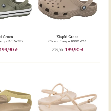
ki Crocs
Klapki Crocs
argo 11016-3BX
Classic Taupe 10001-214
199,90
189,90
zł
239,90
zł