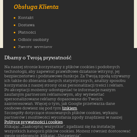
Obsługa Klienta
Kontakt
Dostawa
Płatności
Odbiór osobisty
Zwroty, wymiany
Reklamacje
Dbamy o Twoją prywatność
Jak wybrać rozmiar
Na naszej stronie korzystamy z plików cookies i podobnych
FAQ
technologii, aby zapewnić prawidłowe działanie witryny, jej
bezpieczeństwo i podstawowe funkcje. Za Twoją zgodą używamy
ich także do zbierania danych statystycznych, analizy sposobu
Znajdź nas na:
korzystania z naszej strony oraz personalizacji treści i reklam.
Po akceptacji możemy udostępniać te informacje naszym
zaufanym partnerom reklamowym, aby wyświetlać
spersonalizowane reklamy dopasowane do Twoich
zainteresowań. Więcej o tym, jak Google przetwarza dane
osobowe dowiesz się pod tym
linkiem
.
Szczegóły dotyczące stosowanych plików cookies, wykazu
partnerów i możliwości wycofania zgody znajdziesz w naszej
Polityce prywatności i cookies
.
Klikając „Zaakceptuj wszystkie”, zgadzasz się na instalację
wszystkich kategorii plików cookies. Możesz również dostosować
swoje preferencje, klikając „Ustawienia”.