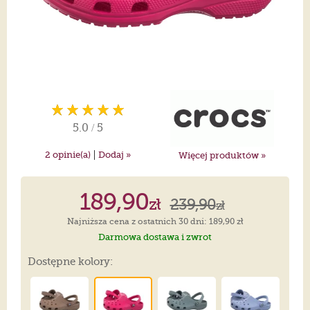
5.0
/
5
|
2
opinie(a)
Dodaj »
Więcej produktów »
189,90
zł
239,90
zł
Najniższa cena z ostatnich 30 dni: 189,90 zł
Darmowa dostawa i zwrot
Dostępne kolory: