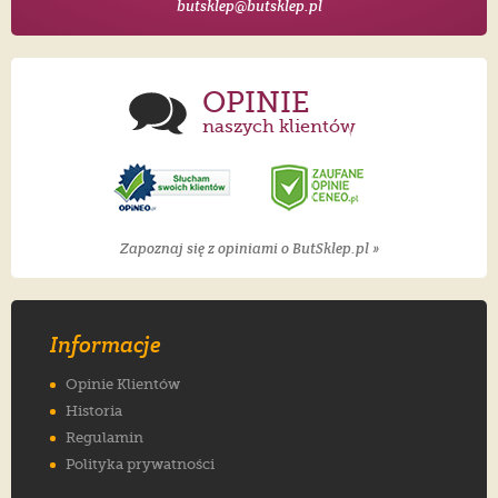
butsklep@butsklep.pl
OPINIE
naszych klientów
Zapoznaj się z opiniami o ButSklep.pl »
Informacje
Opinie Klientów
Historia
Regulamin
Polityka prywatności