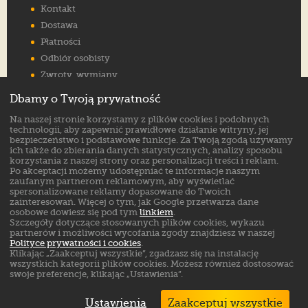
Kontakt
Dostawa
Płatności
Odbiór osobisty
Zwroty, wymiany
Reklamacje
Dbamy o Twoją prywatność
Jak wybrać rozmiar
Na naszej stronie korzystamy z plików cookies i podobnych
FAQ
technologii, aby zapewnić prawidłowe działanie witryny, jej
bezpieczeństwo i podstawowe funkcje. Za Twoją zgodą używamy
ich także do zbierania danych statystycznych, analizy sposobu
Znajdź nas na:
korzystania z naszej strony oraz personalizacji treści i reklam.
Po akceptacji możemy udostępniać te informacje naszym
zaufanym partnerom reklamowym, aby wyświetlać
spersonalizowane reklamy dopasowane do Twoich
zainteresowań. Więcej o tym, jak Google przetwarza dane
osobowe dowiesz się pod tym
linkiem
.
Szczegóły dotyczące stosowanych plików cookies, wykazu
partnerów i możliwości wycofania zgody znajdziesz w naszej
Polityce prywatności i cookies
.
Klikając „Zaakceptuj wszystkie”, zgadzasz się na instalację
wszystkich kategorii plików cookies. Możesz również dostosować
swoje preferencje, klikając „Ustawienia”.
Ustawienia
Zaakceptuj wszystkie
Markowe buty sklep online. ©
ButSklep.pl
2026