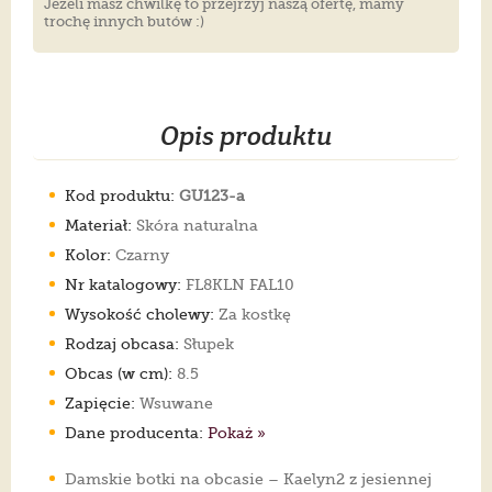
Jeżeli masz chwilkę to przejrzyj naszą ofertę, mamy
trochę innych butów :)
Opis produktu
Kod produktu:
GU123-a
Materiał:
Skóra naturalna
Kolor:
Czarny
Nr katalogowy:
FL8KLN FAL10
Wysokość cholewy:
Za kostkę
Rodzaj obcasa:
Słupek
Obcas (w cm):
8.5
Zapięcie:
Wsuwane
Dane producenta:
Pokaż »
Damskie botki na obcasie – Kaelyn2 z jesiennej