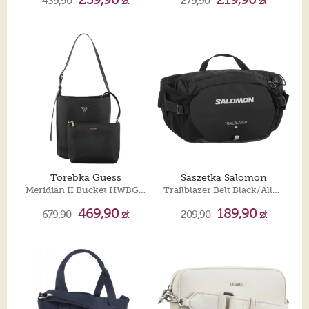
439,90
zł
279,90
zł
Torebka Guess
Saszetka Salomon
Meridian II Bucket HWBG69 74040 Black
Trailblazer Belt Black/Alloy LC2183800
469,90
189,90
679,90
zł
209,90
zł