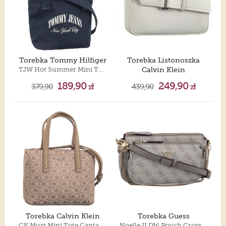
Torebka Tommy Hilfiger
Torebka Listonoszka
TJW Hot Summer Mini Tote AW0AW16217 C1G
Calvin Klein
CK Must Small Camera Bag Chalk K60K613145 67U
189,90
249,90
379,90
zł
439,90
zł
Torebka Calvin Klein
Torebka Guess
CK Must Mini Tote Cantarelle Mono Jacquard K60K612277 0HE
Noelle II Dbl Pouch Crossbody HWBG96 72710 Dark Taupe Logo