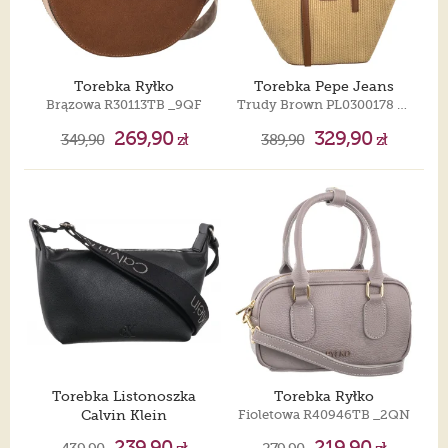
Torebka Ryłko
Torebka Pepe Jeans
Brązowa R30113TB _9QF
Trudy Brown PL0300178 878
269,90
329,90
349,90
zł
389,90
zł
Torebka Listonoszka
Torebka Ryłko
Calvin Klein
Fioletowa R40946TB _2QN
Ultralight Shoulder Bag Black LV04K3131G UB1
239,90
219,90