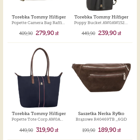
Torebka Tommy Hilfiger
Torebka Tommy Hilfiger
Popette Camera Bag Raffia AW0AW18525 0F4
Poppy Bucket AW0AW15218 BDS
279,90
239,90
409,90
zł
449,90
zł
Torebka Tommy Hilfiger
Saszetka Nerka Ryłko
Popette Tote Corp AW0AW17706 0GY
Brązowe R40469TB _6QD
319,90
189,90
449,90
zł
199,90
zł