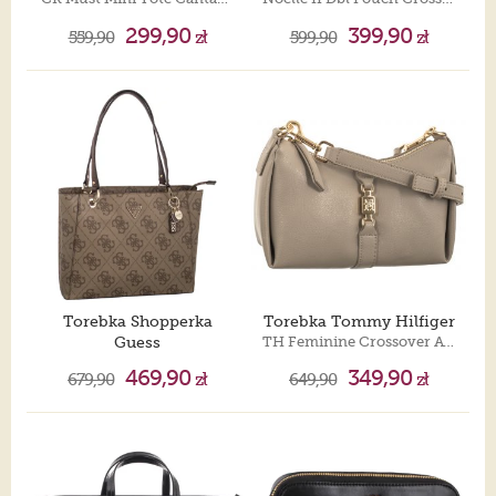
299,90
399,90
559,90
zł
599,90
zł
Torebka Shopperka
Torebka Tommy Hilfiger
Guess
TH Feminine Crossover AW0AW15714 PKB
Noelle II Tote HWSO96 72250 Latte Logo/Brown
469,90
349,90
679,90
zł
649,90
zł