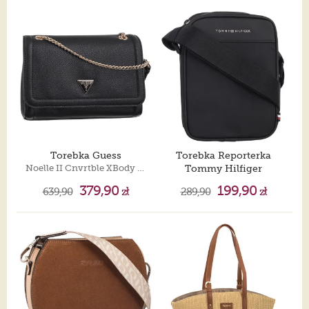
Torebka Guess
Torebka Reporterka
Noelle II Cnvrtble XBody Flap HWZG96 72210 Black
Tommy Hilfiger
Th Repreve Mini Reporter AM0AM14150 BDS
379,90
199,90
639,90
zł
289,90
zł