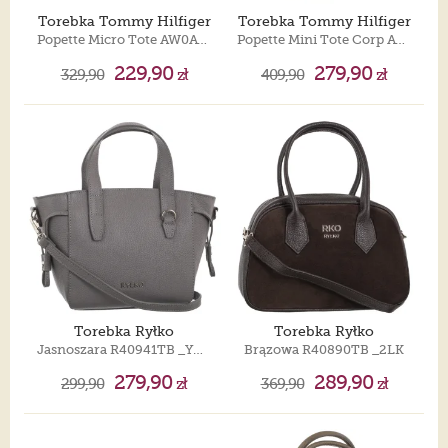
Torebka Tommy Hilfiger
Torebka Tommy Hilfiger
Popette Micro Tote AW0AW18368 BDS
Popette Mini Tote Corp AW0AW17707 0GY
229,90
279,90
329,90
zł
409,90
zł
Torebka Ryłko
Torebka Ryłko
Jasnoszara R40941TB _YW3
Brązowa R40890TB _2LK
279,90
289,90
299,90
zł
369,90
zł