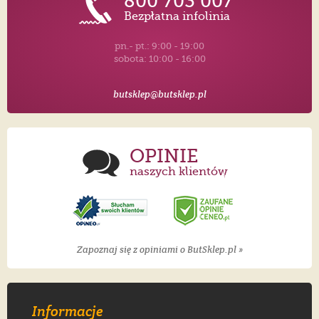
800 703 007
Bezpłatna infolinia
pn.- pt.: 9:00 - 19:00
sobota: 10:00 - 16:00
butsklep@butsklep.pl
OPINIE
naszych klientów
Zapoznaj się z opiniami o ButSklep.pl »
Informacje