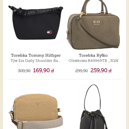
Torebka Tommy Hilfiger
Torebka Ryłko
Tjw Ess Daily Shoulder Bag AW0AW17287 BDS
Oliwkowa R40969TB _3QN
169,90
259,90
309,90
zł
299,90
zł