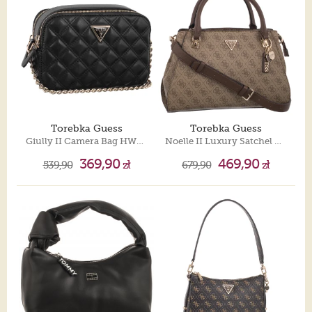
Torebka Guess
Torebka Guess
Giully II Camera Bag HWQG96 73140 Black
Noelle II Luxury Satchel HWBG96 72070 Latte Logo/Brown
369,90
469,90
539,90
zł
679,90
zł