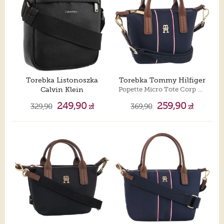
Torebka Listonoszka
Torebka Tommy Hilfiger
Calvin Klein
Popette Micro Tote Corp AW0AW18552 0GY
Raised Reporter LV04D3160G UB1
249,90
259,90
329,90
zł
369,90
zł