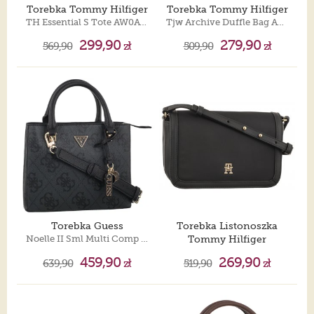
Torebka Tommy Hilfiger
Torebka Tommy Hilfiger
TH Essential S Tote AW0AW15717 BDS
Tjw Archive Duffle Bag AW0AW16498 BDS
299,90
279,90
569,90
zł
509,90
zł
Torebka Guess
Torebka Listonoszka
Noelle II Sml Multi Comp Stchl HWSO96 72050 Coal Logo
Tommy Hilfiger
TH Essential S Flap Crossover AW0AW15700 BDS
459,90
269,90
639,90
zł
519,90
zł