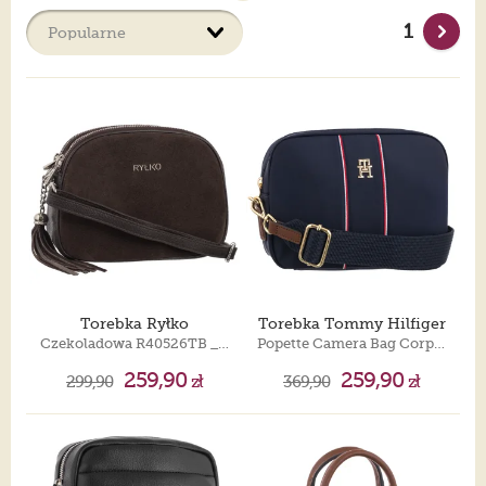
Torebki, zwłaszcza damskie, to niekończąca się opowieść.
Chyba każda z nas ma sporą kolekcję, którą nieustannie
1
powiększa, bo ciągle nam mało. Torebka to ważny, jak nie
najważniejszy dodatek, który musi pasować do stylizacji.
Wzorów damskich torebek jest tyle, że ciężko się zdecydować.
Torebki dobieramy do stylu, jaki nosimy. Jeśli jest to luźny,
casualowy styl, najlepsza będzie listonoszka lub worek. Dla pań
lubiących mieć przy sobie dużo drobiazgów najlepsza będzie
duża torba typu shopper bag, która jak sama nazwa wskazuje,
pomieści nawet zakupy. Na specjalne okazje, do eleganckiego
stroju, najlepsza będzie kopertówka. Rodzajów, fasonów,
kolorów jest nieskończenie wiele. Nie oszukujmy się.
Niezależnie od tego ile już torebek mamy w swojej szafie,
zawsze znajdziemy taką, którą musimy mieć natychmiast. Nie
jest tak?
Torebka Ryłko
Torebka Tommy Hilfiger
Czekoladowa R40526TB _2LK
Popette Camera Bag Corp AW0AW17710 0GY
259,90
259,90
299,90
zł
369,90
zł