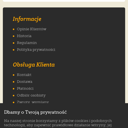
Informacje
Opinie Klientów
Historia
Regulamin
Polityka prywatności
Obsługa Klienta
Kontakt
Dostawa
Płatności
Odbiór osobisty
Zwroty, wymiany
Reklamacje
Dbamy o Twoją prywatność
Jak wybrać rozmiar
Na naszej stronie korzystamy z plików cookies i podobnych
FAQ
technologii, aby zapewnić prawidłowe działanie witryny, jej