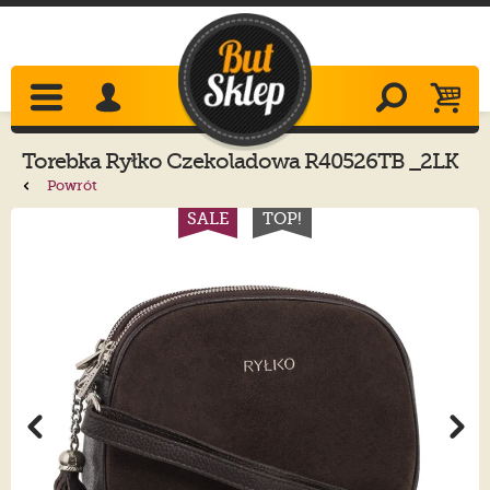
Torebka
Ryłko
Czekoladowa R40526TB _2LK
Powrót
SALE
TOP!