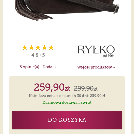
4.8
/
5
|
5
opinie(a)
Dodaj »
Więcej produktów »
259,90
zł
299,90
zł
Najniższa cena z ostatnich 30 dni: 259,90 zł
Darmowa dostawa i zwrot
DO KOSZYKA