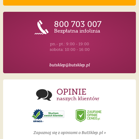
800 703 007
Bezpłatna infolinia
pn.- pt.: 9:00 - 19:00
sobota: 10:00 - 16:00
butsklep@butsklep.pl
OPINIE
naszych klientów
Zapoznaj się z opiniami o ButSklep.pl »