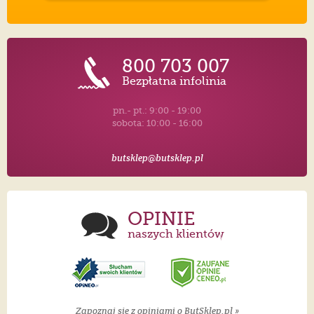
800 703 007
Bezpłatna infolinia
pn.- pt.: 9:00 - 19:00
sobota: 10:00 - 16:00
butsklep@butsklep.pl
OPINIE
naszych klientów
Zapoznaj się z opiniami o ButSklep.pl »