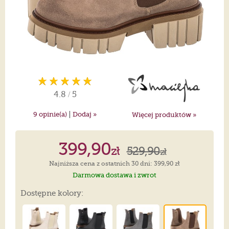
4.8
/
5
|
9
opinie(a)
Dodaj »
Więcej produktów »
399,90
zł
529,90
zł
Najniższa cena z ostatnich 30 dni: 399,90 zł
Darmowa dostawa i zwrot
Dostępne kolory: