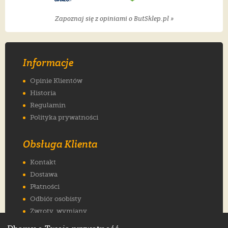
Zapoznaj się z opiniami o ButSklep.pl »
Informacje
Opinie Klientów
Historia
Regulamin
Polityka prywatności
Obsługa Klienta
Kontakt
Dostawa
Płatności
Odbiór osobisty
Zwroty, wymiany
Reklamacje