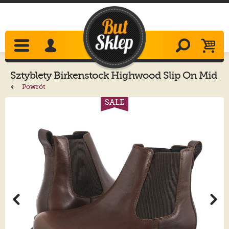
Sztyblety
Birkenstock
Highwood Slip On Mid
Chocolate 1025718
Powrót
SALE