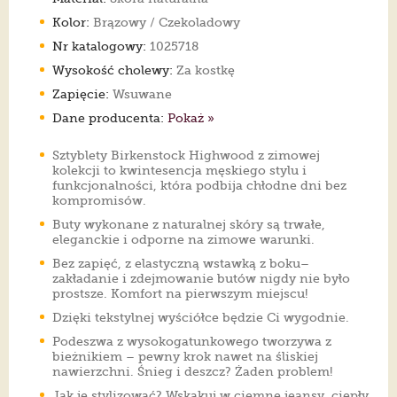
Kolor:
Brązowy / Czekoladowy
Nr katalogowy:
1025718
Wysokość cholewy:
Za kostkę
Zapięcie:
Wsuwane
Dane producenta:
Pokaż »
Sztyblety Birkenstock Highwood z zimowej
kolekcji to kwintesencja męskiego stylu i
funkcjonalności, która podbija chłodne dni bez
kompromisów.
Buty wykonane z naturalnej skóry są trwałe,
eleganckie i odporne na zimowe warunki.
Bez zapięć, z elastyczną wstawką z boku–
zakładanie i zdejmowanie butów nigdy nie było
prostsze. Komfort na pierwszym miejscu!
Dzięki tekstylnej wyściółce będzie Ci wygodnie.
Podeszwa z wysokogatunkowego tworzywa z
bieżnikiem – pewny krok nawet na śliskiej
nawierzchni. Śnieg i deszcz? Żaden problem!
Jak je stylizować? Wskakuj w ciemne jeansy, ciepły