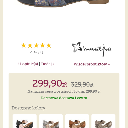
4.9
/
5
|
11
opinie(a)
Dodaj »
Więcej produktów »
299,90
zł
329,90
zł
Najniższa cena z ostatnich 30 dni: 299,90 zł
Darmowa dostawa i zwrot
Dostępne kolory: