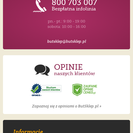
800 703 007
Bezpłatna infolinia
pn.- pt.: 9:00 - 19:00
sobota: 10:00 - 16:00
butsklep@butsklep.pl
OPINIE
naszych klientów
Zapoznaj się z opiniami o ButSklep.pl »
Informacje