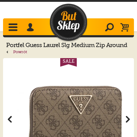
Portfel
Guess
Laurel Slg Medium Zip Around
SWSG85 00140 Latte Logo
Powrót
SALE