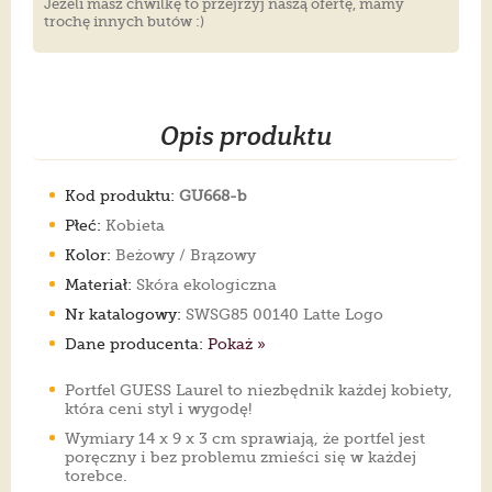
Jeżeli masz chwilkę to przejrzyj naszą ofertę, mamy
trochę innych butów :)
Opis produktu
Kod produktu:
GU668-b
Płeć:
Kobieta
Kolor:
Beżowy / Brązowy
Materiał:
Skóra ekologiczna
Nr katalogowy:
SWSG85 00140 Latte Logo
Dane producenta:
Pokaż »
Portfel GUESS Laurel to niezbędnik każdej kobiety,
która ceni styl i wygodę!
Wymiary 14 x 9 x 3 cm sprawiają, że portfel jest
poręczny i bez problemu zmieści się w każdej
torebce.