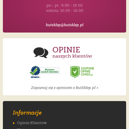
pn.- pt.: 9:00 - 19:00
sobota: 10:00 - 16:00
butsklep@butsklep.pl
OPINIE
naszych klientów
Zapoznaj się z opiniami o ButSklep.pl »
Informacje
Opinie Klientów