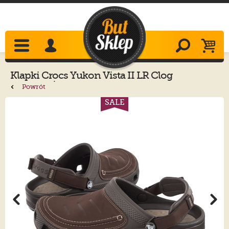
Klapki
Crocs
Yukon Vista II LR Clog
Espresso/Mushroom 207689-23D
Powrót
SALE