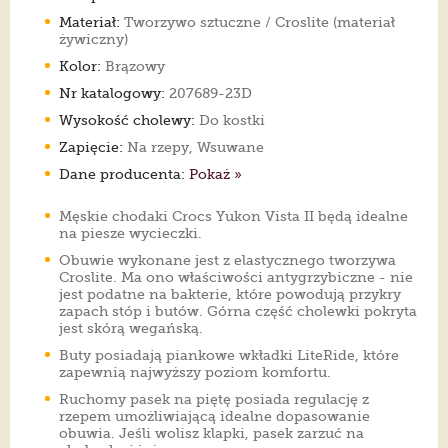
Materiał:
Tworzywo sztuczne / Croslite (materiał
żywiczny)
Kolor:
Brązowy
Nr katalogowy:
207689-23D
Wysokość cholewy:
Do kostki
Zapięcie:
Na rzepy, Wsuwane
Dane producenta:
Pokaż »
Męskie chodaki Crocs Yukon Vista II będą idealne
na piesze wycieczki.
Obuwie wykonane jest z elastycznego tworzywa
Croslite. Ma ono właściwości antygrzybiczne - nie
jest podatne na bakterie, które powodują przykry
zapach stóp i butów. Górna część cholewki pokryta
jest skórą wegańską.
Buty posiadają piankowe wkładki LiteRide, które
zapewnią najwyższy poziom komfortu.
Ruchomy pasek na piętę posiada regulację z
rzepem umożliwiającą idealne dopasowanie
obuwia. Jeśli wolisz klapki, pasek zarzuć na