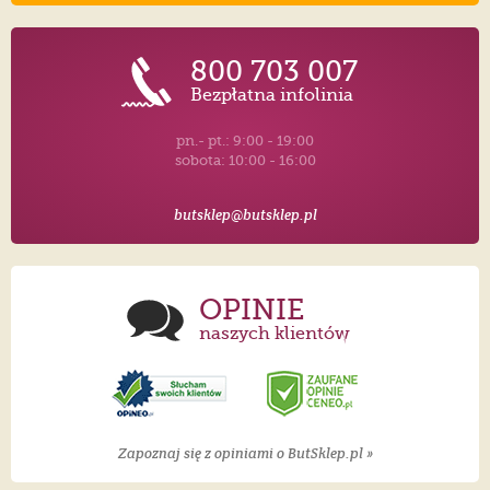
800 703 007
Bezpłatna infolinia
pn.- pt.: 9:00 - 19:00
sobota: 10:00 - 16:00
butsklep@butsklep.pl
OPINIE
naszych klientów
Zapoznaj się z opiniami o ButSklep.pl »