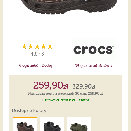
4.8
/
5
|
6
opinie(a)
Dodaj »
Więcej produktów »
259,90
zł
329,90
zł
Najniższa cena z ostatnich 30 dni: 259,90 zł
Darmowa dostawa i zwrot
Dostępne kolory: