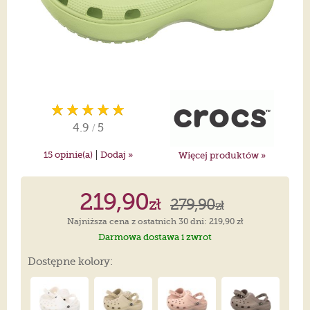
4.9
/
5
|
15
opinie(a)
Dodaj »
Więcej produktów »
219,90
zł
279,90
zł
Najniższa cena z ostatnich 30 dni: 219,90 zł
Darmowa dostawa i zwrot
Dostępne kolory: