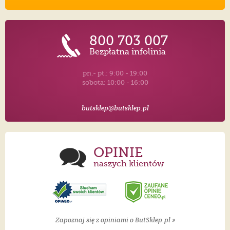
800 703 007
Bezpłatna infolinia
pn.- pt.: 9:00 - 19:00
sobota: 10:00 - 16:00
butsklep@butsklep.pl
OPINIE
naszych klientów
Zapoznaj się z opiniami o ButSklep.pl »