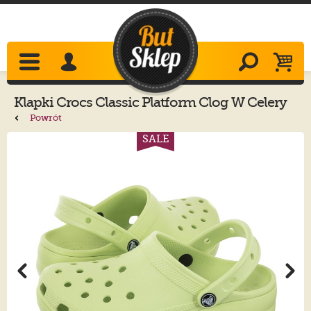
Klapki
Crocs
Classic Platform Clog W Celery
206750-335
Powrót
SALE