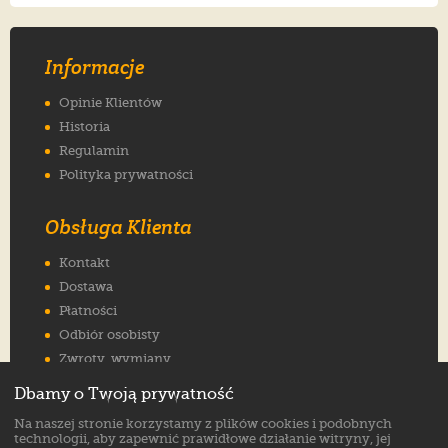
Informacje
Opinie Klientów
Historia
Regulamin
Polityka prywatności
Obsługa Klienta
Kontakt
Dostawa
Płatności
Odbiór osobisty
Zwroty, wymiany
Reklamacje
Dbamy o Twoją prywatność
Jak wybrać rozmiar
Na naszej stronie korzystamy z plików cookies i podobnych
FAQ
technologii, aby zapewnić prawidłowe działanie witryny, jej