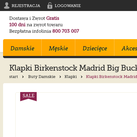
REJESTRACJA
LOGOWANIE
Dostawa i Zwrot
Gratis
100 dni
na zwrot towaru
Bezpłatna infolinia
800 703 007
Damskie
Męskie
Dziecięce
Akces
Klapki
Birkenstock
Madrid Big Buck
start
Buty Damskie
Klapki
Klapki Birkenstock Madri
Klapki
Klapki
Trampki
Birkenstock
Birkenstock
Converse
Sandały
Trampki
Sportowe
Converse
Blundstone
Crocs
SALE
Na Obcasie
Sztyblety
Klapki
Crocs
Converse
Birkenstock
Trampki
Sportowe
Sandałki
Maciejka
Skechers
Geox
Sportowe
Półbuty
Kozaki
Ryłko
Mustang
Skechers
Botki
Sandały
Trzewiki
Melissa
Crocs
Salomon
Półbuty
Glany
Balerinki
Blundstone
Tommy Hilfiger
EMU Australia