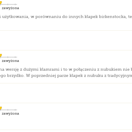
zawyżona
ni użytkowania, w porównaniu do innych klapek birkenstocka, t
zawyżona
 na wersję z dużymi klamrami i to w połączeniu z nubukiem nie
ego brzydko. W poprzedniej parze klapek z nubuku z tradycyjnym
zawyżona