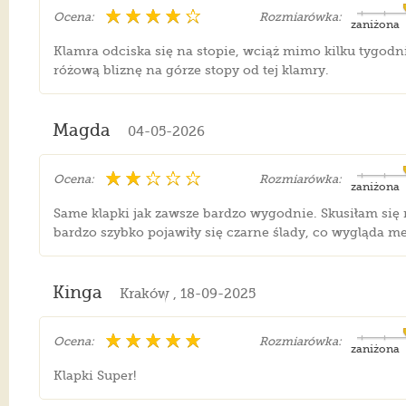
Ocena:
Rozmiarówka:
zaniżona
Klamra odciska się na stopie, wciąż mimo kilku tygod
różową bliznę na górze stopy od tej klamry.
Magda
04-05-2026
Ocena:
Rozmiarówka:
zaniżona
Same klapki jak zawsze bardzo wygodnie. Skusiłam się
bardzo szybko pojawiły się czarne ślady, co wygląda m
Kinga
Kraków , 18-09-2025
Ocena:
Rozmiarówka:
zaniżona
Klapki Super!