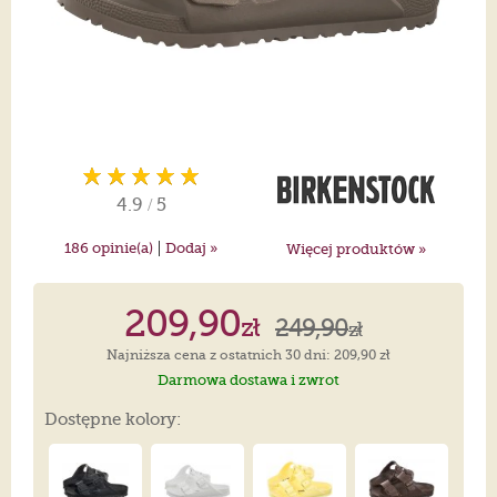
4.9
/
5
|
186
opinie(a)
Dodaj »
Więcej produktów »
209,90
zł
249,90
zł
Najniższa cena z ostatnich 30 dni: 209,90 zł
Darmowa dostawa i zwrot
Dostępne kolory: