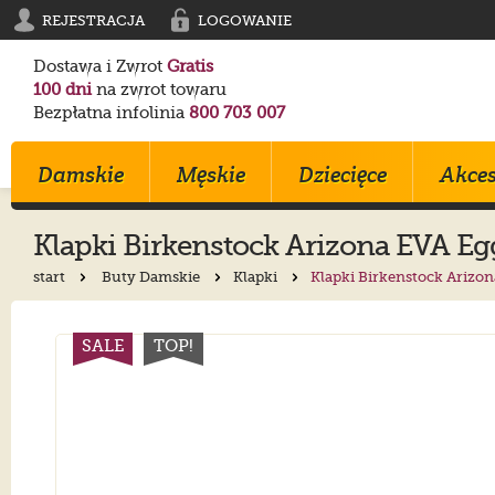
REJESTRACJA
LOGOWANIE
Dostawa i Zwrot
Gratis
100 dni
na zwrot towaru
Bezpłatna infolinia
800 703 007
Damskie
Męskie
Dziecięce
Akces
Klapki
Birkenstock
Arizona EVA Eg
start
Buty Damskie
Klapki
Klapki Birkenstock Arizon
Klapki
Klapki
Trampki
Birkenstock
Birkenstock
Converse
Sandały
Trampki
Sportowe
Converse
Blundstone
Crocs
SALE
TOP!
Na Obcasie
Sztyblety
Klapki
Crocs
Converse
Birkenstock
Trampki
Sportowe
Sandałki
Maciejka
Skechers
Geox
Sportowe
Półbuty
Kozaki
Ryłko
Mustang
Skechers
Botki
Sandały
Trzewiki
Melissa
Crocs
Salomon
Półbuty
Glany
Balerinki
Blundstone
Tommy Hilfiger
EMU Australia