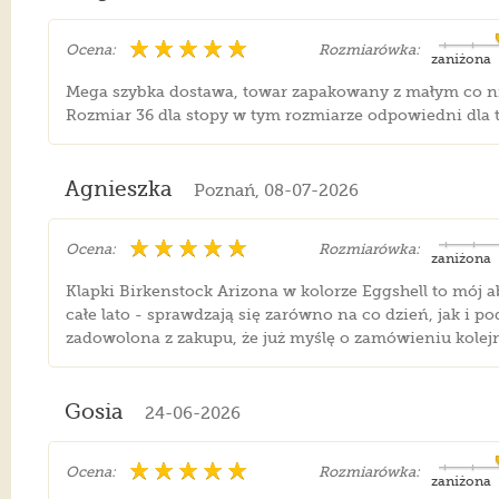
Ocena:
Rozmiarówka:
zaniżona
Mega szybka dostawa, towar zapakowany z małym co nie 
Rozmiar 36 dla stopy w tym rozmiarze odpowiedni dla 
Agnieszka
Poznań, 08-07-2026
Ocena:
Rozmiarówka:
zaniżona
Klapki Birkenstock Arizona w kolorze Eggshell to mój a
całe lato - sprawdzają się zarówno na co dzień, jak i p
zadowolona z zakupu, że już myślę o zamówieniu kolej
Gosia
24-06-2026
Ocena:
Rozmiarówka:
zaniżona