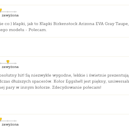
zawyżona
co:) klapki, jak to Klapki Birkenstock Arizona EVA Gray Taupe,
tego modelu - Polecam.
zawyżona
bsolutny hit! Są niezwykle wygodne, lekkie i świetnie prezentuj
odczas dłuższych spacerów. Kolor Eggshell jest piękny, uniwersa
nej pary w innym kolorze. Zdecydowanie polecam!
zawyżona