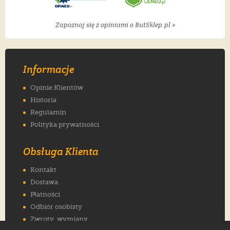
Zapoznaj się z opiniami o ButSklep.pl »
Informacje
Opinie Klientów
Historia
Regulamin
Polityka prywatności
Obsługa Klienta
Kontakt
Dostawa
Płatności
Odbiór osobisty
Zwroty, wymiany