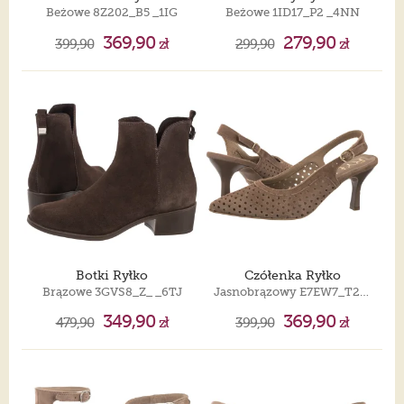
Beżowe 8Z202_B5 _1IG
Beżowe 1ID17_P2 _4NN
369,90
279,90
399,90
zł
299,90
zł
Botki Ryłko
Czółenka Ryłko
Brązowe 3GVS8_Z_ _6TJ
Jasnobrązowy E7EW7_T2_6TWF
349,90
369,90
479,90
zł
399,90
zł