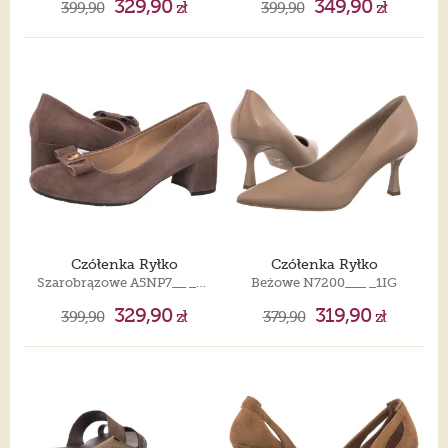
329,90
349,90
399,90
zł
399,90
zł
Czółenka Ryłko
Czółenka Ryłko
Szarobrązowe A5NP7__ _4FV
Beżowe N7200___ _1IG
329,90
319,90
399,90
zł
379,90
zł