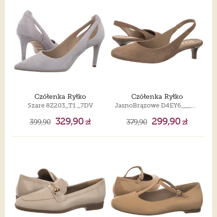
Czółenka Ryłko
Czółenka Ryłko
Szare 8Z203_T1 _7DV
JasnoBrązowe D4EY6____ _6TWF
329,90
299,90
399,90
zł
379,90
zł