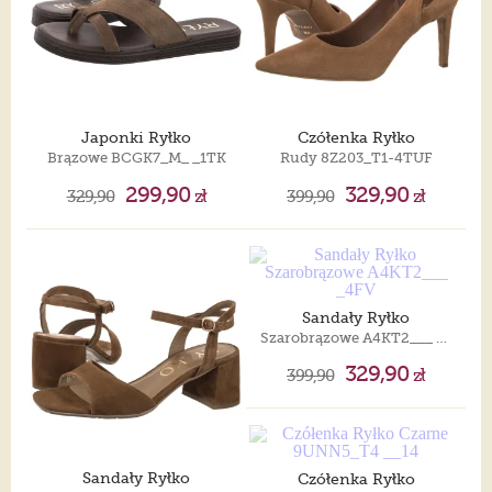
Japonki Ryłko
Czółenka Ryłko
Brązowe BCGK7_M_ _1TK
Rudy 8Z203_T1-4TUF
299,90
329,90
329,90
zł
399,90
zł
Sandały Ryłko
Szarobrązowe A4KT2___ _4FV
329,90
399,90
zł
Sandały Ryłko
Czółenka Ryłko