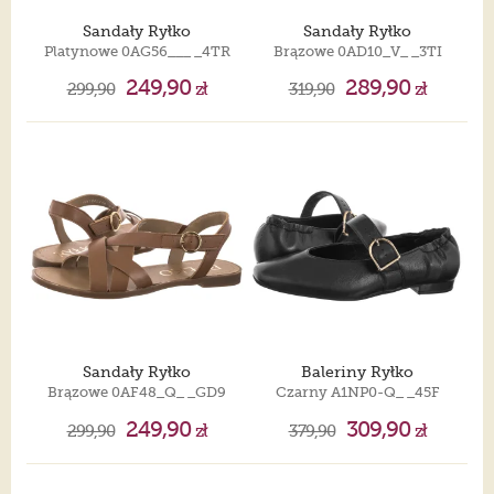
Sandały Ryłko
Sandały Ryłko
Platynowe 0AG56___ _4TR
Brązowe 0AD10_V_ _3TI
249,90
289,90
299,90
zł
319,90
zł
Sandały Ryłko
Baleriny Ryłko
Brązowe 0AF48_Q_ _GD9
Czarny A1NP0-Q_ _45F
249,90
309,90
299,90
zł
379,90
zł