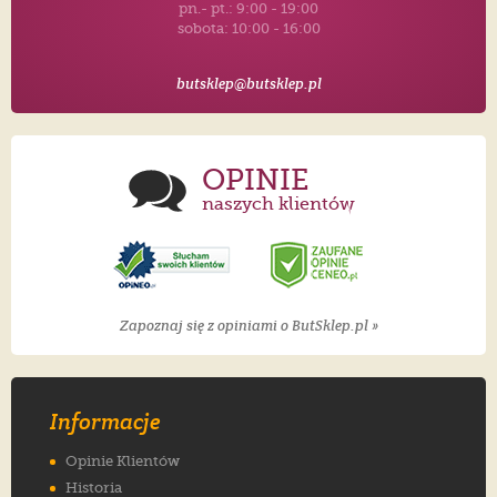
pn.- pt.: 9:00 - 19:00
sobota: 10:00 - 16:00
butsklep@butsklep.pl
OPINIE
naszych klientów
Zapoznaj się z opiniami o ButSklep.pl »
Informacje
Opinie Klientów
Historia