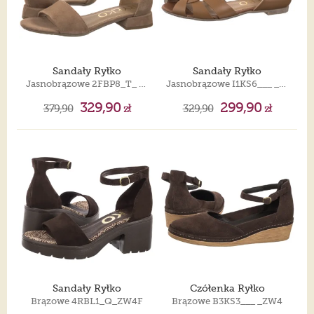
Sandały Ryłko
Sandały Ryłko
Jasnobrązowe 2FBP8_T_ _6TWF
Jasnobrązowe I1KS6___ _8HM
329,90
299,90
379,90
zł
329,90
zł
Sandały Ryłko
Czółenka Ryłko
Brązowe 4RBL1_Q_ZW4F
Brązowe B3KS3___ _ZW4