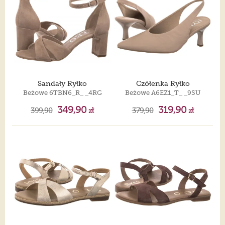
Sandały Ryłko
Czółenka Ryłko
Beżowe 6TBN6_R_ _4RG
Beżowe A6EZ1_T_ _9SU
349,90
319,90
399,90
zł
379,90
zł