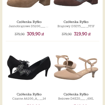
Czółenka Ryłko
Czółenka Ryłko
Jasnobrązowe D5200___ _6TW
Brązowy D3EY5___ _3TIF
309,90
319,90
379,90
zł
379,90
zł
Czółenka Ryłko
Czółenka Ryłko
Czarne A6200_A_ __14
Beżowe D4EZ0___ _6NL