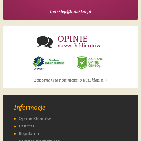
butsklep@butsklep.pl
OPINIE
naszych klientów
Zapoznaj się z opiniami o ButSklep.pl »
Informacje
Opinie Klientów
Historia
Regulamin