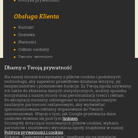
Polityka prywatności
Obsługa Klienta
Kontakt
Dostawa
Płatności
Odbiór osobisty
Zwroty, wymiany
Reklamacje
Dbamy o Twoją prywatność
Jak wybrać rozmiar
Na naszej stronie korzystamy z plików cookies i podobnych
FAQ
technologii, aby zapewnić prawidłowe działanie witryny, jej
bezpieczeństwo i podstawowe funkcje. Za Twoją zgodą używamy
ich także do zbierania danych statystycznych, analizy sposobu
Znajdź nas na:
korzystania z naszej strony oraz personalizacji treści i reklam.
Po akceptacji możemy udostępniać te informacje naszym
zaufanym partnerom reklamowym, aby wyświetlać
spersonalizowane reklamy dopasowane do Twoich
zainteresowań. Więcej o tym, jak Google przetwarza dane
osobowe dowiesz się pod tym
linkiem
.
Szczegóły dotyczące stosowanych plików cookies, wykazu
partnerów i możliwości wycofania zgody znajdziesz w naszej
Polityce prywatności i cookies
.
Klikając „Zaakceptuj wszystkie”, zgadzasz się na instalację