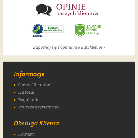
OPINIE
naszych klientów
Zapoznaj się z opiniami o ButSklep.pl »
Informacje
Opinie Klientów
Historia
Regulamin
Polityka prywatności
Obsługa Klienta
Kontakt