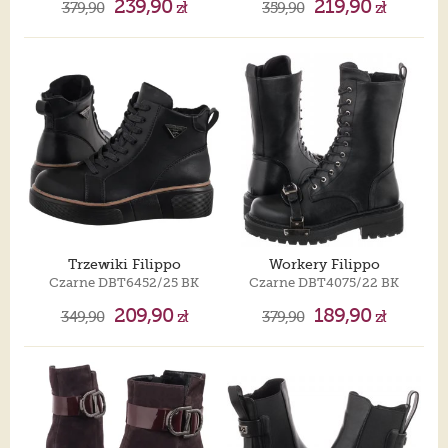
239,90
219,90
379,90
zł
359,90
zł
Trzewiki Filippo
Workery Filippo
Czarne DBT6452/25 BK
Czarne DBT4075/22 BK
209,90
189,90
349,90
zł
379,90
zł