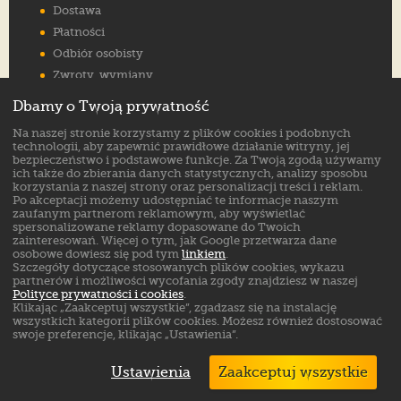
Dostawa
Płatności
Odbiór osobisty
Zwroty, wymiany
Reklamacje
Dbamy o Twoją prywatność
Jak wybrać rozmiar
Na naszej stronie korzystamy z plików cookies i podobnych
FAQ
technologii, aby zapewnić prawidłowe działanie witryny, jej
bezpieczeństwo i podstawowe funkcje. Za Twoją zgodą używamy
ich także do zbierania danych statystycznych, analizy sposobu
Znajdź nas na:
korzystania z naszej strony oraz personalizacji treści i reklam.
Po akceptacji możemy udostępniać te informacje naszym
zaufanym partnerom reklamowym, aby wyświetlać
spersonalizowane reklamy dopasowane do Twoich
zainteresowań. Więcej o tym, jak Google przetwarza dane
osobowe dowiesz się pod tym
linkiem
.
Szczegóły dotyczące stosowanych plików cookies, wykazu
partnerów i możliwości wycofania zgody znajdziesz w naszej
Polityce prywatności i cookies
.
Klikając „Zaakceptuj wszystkie”, zgadzasz się na instalację
wszystkich kategorii plików cookies. Możesz również dostosować
swoje preferencje, klikając „Ustawienia”.
Ustawienia
Zaakceptuj wszystkie
Markowe buty sklep online. ©
ButSklep.pl
2026
Created by: MediaAmbassador