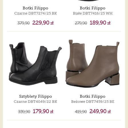
Botki Filippo
Botki Filippo
Czarne DBT7274/25 BK
Białe DBT7416/25 WH
229,90
189,90
379,90
zł
279,90
zł
Sztyblety Filippo
Botki Filippo
Czarne DBT4049/22 BK
Beżowe DBT7459/25 BE
179,90
249,90
359,90
zł
419,90
zł