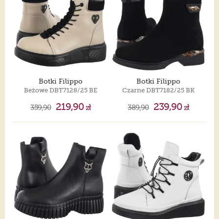
Botki Filippo
Botki Filippo
Beżowe DBT7128/25 BE
Czarne DBT7182/25 BK
219,90
239,90
359,90
zł
389,90
zł